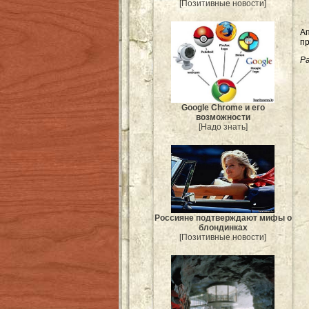
[Позитивные новости]
А
пр
Ра
Google Chrome и его
возможности
[Надо знать]
Россияне подтверждают мифы о
блондинках
[Позитивные новости]