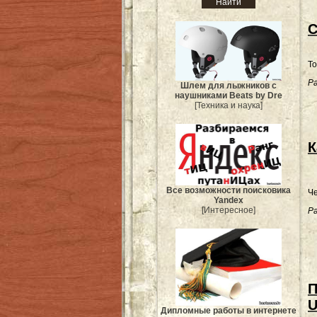
С
То
Ра
Шлем для лыжников с
наушниками Beats by Dre
[Техника и наука]
К
Все возможности поисковика
Че
Yandex
[Интересное]
Ра
П
U
Дипломные работы в интернете