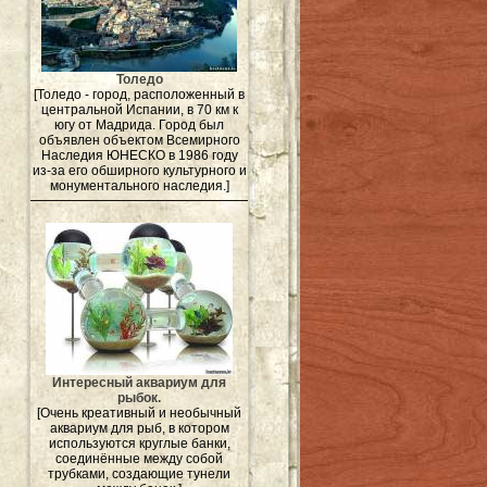
Толедо
[Толедо - город, расположенный в
центральной Испании, в 70 км к
югу от Мадрида. Город был
объявлен объектом Всемирного
Наследия ЮНЕСКО в 1986 году
из-за его обширного культурного и
монументального наследия.]
Интересный аквариум для
рыбок.
[Очень креативный и необычный
аквариум для рыб, в котором
используются круглые банки,
соединённые между собой
трубками, создающие тунели