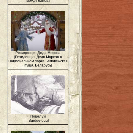
между банок.]
Резиденция Деда Мороза
[Резиденция Деда Мороза в
Национальном парке Беловежская
пуща, Беларусь]
Поцелуй
[Burdge-bug]