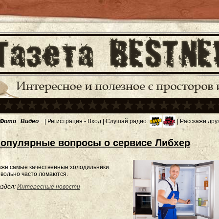
Фото
Видео
|
Регистрация
-
Вход
| Слушай радио:
| Расскажи дру
опулярные вопросы о сервисе Либхер
аже самые качественные холодильники
вольно часто ломаются.
здел:
Интересные новости