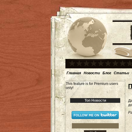
Главная
Новости
Блог
Статьи
This feature is for Premium users
П
only!
Топ Новости
Д
до
Ра