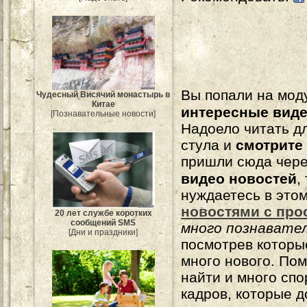
Вы попали на мо
Чудесный Висячий монастырь в
Китае
интересные вид
[Познавательные новости]
Надоело читать 
стула и
смотрите
пришли сюда чере
видео новостей
,
нуждаетесь в это
новостями с про
20 лет службе коротких
сообщений SMS
много познавате
[Дни и праздники]
посмотрев которы
много нового. По
найти и много сп
кадров, которые 