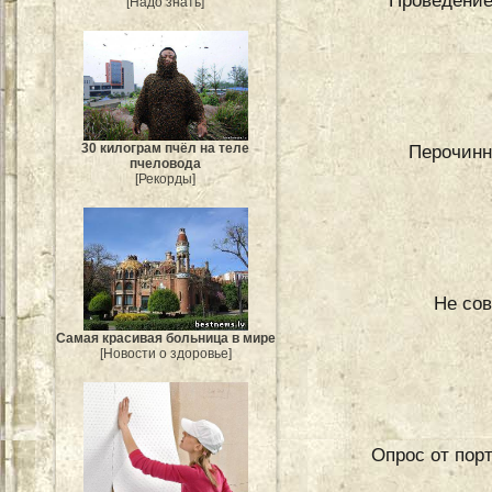
Проведение
[Надо знать]
30 килограм пчёл на теле
Перочинн
пчеловода
[Рекорды]
Не со
Самая красивая больница в мире
[Новости о здоровье]
Опрос от порт