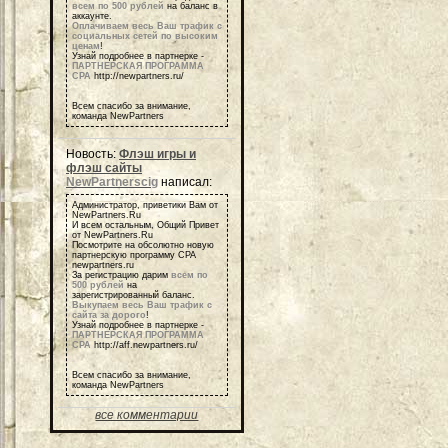
всем по 500 рублей
на баланс в
аккаунте.
Оплачиваем весь Ваш трафик с
социальных сетей по высоким
ценам
!
Узнай подробнее в партнерке -
ПАРТНЕРСКАЯ ПРОГРАММА
СРА
http://newpartners.ru/
Всем спасибо за внимание,
команда NewPartners
Новость:
Флэш игры и
флэш сайты
NewPartnerscig
написал:
Администратор, приветики Вам от
NewPartners.Ru
И всем остальным, Общий Привет
от NewPartners.Ru
Посмотрите на обсолютно новую
партнерскую программу СРА
newpartners.ru
За регистрацию дарим
всем по
500 рублей
на
зарегистрированный баланс.
Выкупаем весь Ваш трафик с
сайта за дорого
!
Узнай подробнее в партнерке -
ПАРТНЕРСКАЯ ПРОГРАММА
СРА
http://aff.newpartners.ru/
Всем спасибо за внимание,
команда NewPartners
все комментарии