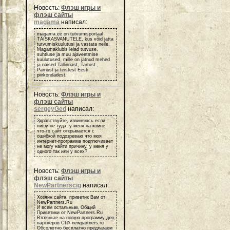
Новость:
Флэш игры и
флэш сайты
magama
написал:
magama.ee on tutvumisportaal
TÄISKASVANUTELE, kus võid jätta
tutvumiskuulutusi ja vastata neile.
Magamaklubis leiad tutvuse,
suhtluse ja muu ajaveetmise
kuulutused, mille on jätnud mehed
ja naised Tallinnast, Tartust ,
Pärnust ja teistest Eesti
piirkondadest.
Новость:
Флэш игры и
флэш сайты
sergeyGed
написал:
Здравствуйте, извиняюсь если
пишу не туда, у меня на компе
что-то сайт открывается с
ошибкой подозреваю что моя
интернет-программа подглючивает
не могу найти причину, у меня у
одного так или у всех?
Новость:
Флэш игры и
флэш сайты
NewPartnerscig
написал:
Хозяин сайта, приветик Вам от
NewPartners.Ru
И всем остальным, Общий
Приветики от NewPartners.Ru
Взгляньте на новую программу для
партнеров СРА newpartners.ru
Обсолютно бесплатно предлагаем