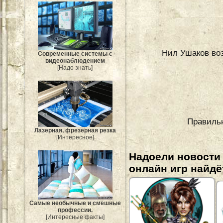
Нил Ушаков воз
Современные системы с
видеонаблюдением
[Надо знать]
Правиль
Лазерная, фрезерная резка
[Интересное]
Надоели новости
онлайн игр найдё
Самые необычные и смешные
профессии.
[Интересные факты]