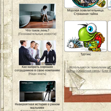
Морская повелительница.
Страшная тайна
Что такое лень?
[Познавательные новости]
Туртикс
Как набрать хороших
Используются технологии
uC
сотрудников в свою компанию
сайты
|
Обратная связь
|
Блог B
[Надо знать]
Невероятная история о умном
мальчике