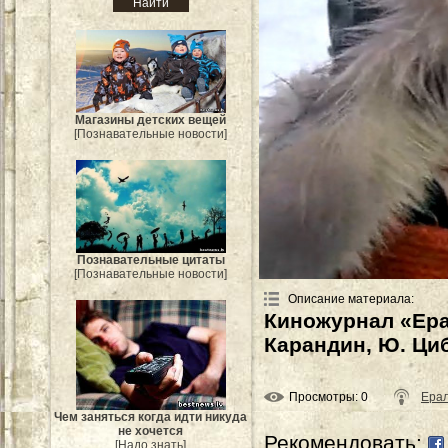
Магазины детских вещей
[Познавательные новости]
Познавательные цитаты
[Познавательные новости]
Описание материала
:
Киножурнал «Ера
Карандин, Ю. Ци
Просмотры
: 0
Ера
Чем заняться когда идти никуда
не хочется
Рекомендовать:
[Надо знать]