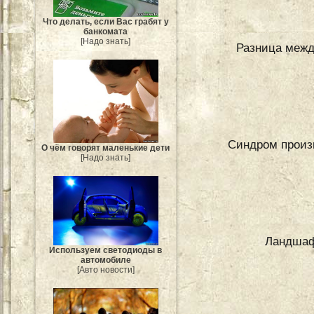
Что делать, если Вас грабят у
банкомата
[Надо знать]
Разница меж
Синдром произв
О чём говорят маленькие дети
[Надо знать]
Ландшаф
Используем светодиоды в
автомобиле
[Авто новости]