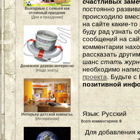
счастливых зам
постоянно развива
Выходные с семьей как
отличный праздник
происходило вмес
[Дни и праздники]
на сайте какие-то
буду рад узнать о
сообщений на сай
комментарии нахо
рассказать другим
шанс
стать журн
Денежное дерево интересно
необходимо напи
[Надо знать]
проекта
. Будьте 
позитивной инф
Язык
: Русский
Интерьер детской комнаты.
[Интересное]
Всего комментариев
:
0
Для добавления 