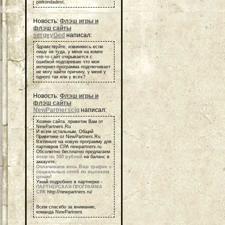
piirkondadest.
Новость:
Флэш игры и
флэш сайты
sergeyGed
написал:
Здравствуйте, извиняюсь если
пишу не туда, у меня на компе
что-то сайт открывается с
ошибкой подозреваю что моя
интернет-программа подглючивает
не могу найти причину, у меня у
одного так или у всех?
Новость:
Флэш игры и
флэш сайты
NewPartnerscig
написал:
Хозяин сайта, приветик Вам от
NewPartners.Ru
И всем остальным, Общий
Приветики от NewPartners.Ru
Взгляньте на новую программу для
партнеров СРА newpartners.ru
Обсолютно бесплатно предлагаем
всем по 500 рублей
на баланс в
аккаунте.
Оплачиваем весь Ваш трафик с
социальных сетей по высоким
ценам
!
Узнай подробнее в партнерке -
ПАРТНЕРСКАЯ ПРОГРАММА
СРА
http://newpartners.ru/
Всем спасибо за внимание,
команда NewPartners