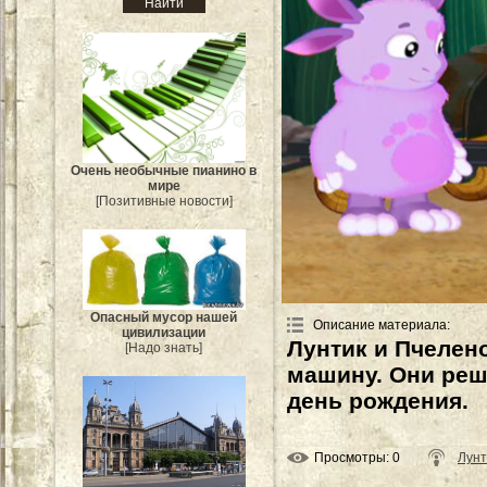
Очень необычные пианино в
мире
[Позитивные новости]
Опасный мусор нашей
Описание материала
:
цивилизации
Лунтик и Пчелен
[Надо знать]
машину. Они реш
день рождения.
Просмотры
: 0
Лунт