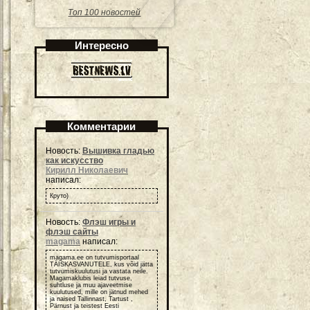
Топ 100 новостей
Интересно
Комментарии
Новость:
Вышивка гладью
как искусство
Кирилл Николаевич
написал:
Круто)
Новость:
Флэш игры и
флэш сайты
magama
написал:
magama.ee on tutvumisportaal
TÄISKASVANUTELE, kus võid jätta
tutvumiskuulutusi ja vastata neile.
Magamaklubis leiad tutvuse,
suhtluse ja muu ajaveetmise
kuulutused, mille on jätnud mehed
ja naised Tallinnast, Tartust ,
Pärnust ja teistest Eesti