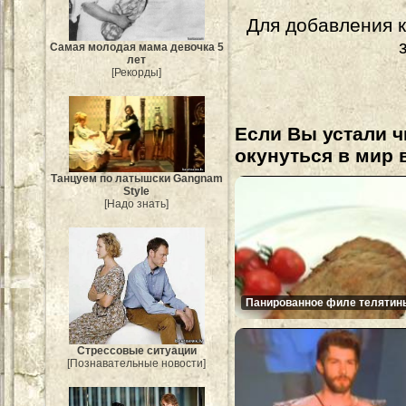
Для добавления 
Самая молодая мама девочка 5
лет
[Рекорды]
Если Вы устали ч
окунуться в мир 
Танцуем по латышски Gangnam
Style
[Надо знать]
Панированное филе телятин
Стрессовые ситуации
[Познавательные новости]