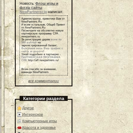
Новость:
Флэш игры и
флэш сайты
NewPartnerscig
написал:
Администратор, приветики Вам от
NewPartners.Ru
И всем остальным, Общий Привет
от NewPartners.Ru
Посмотрите на обсолютно новую
партнерскую программу СРА
newpartners.ru
За регистрацию дарим
всем по
500 рублей
на
зарегистрированный баланс.
Выкупаем весь Ваш трафик с
сайта за дорого
!
Узнай подробнее в партнерке -
ПАРТНЕРСКАЯ ПРОГРАММА
СРА
http://aff.newpartners.ru/
Всем спасибо за внимание,
команда NewPartners
все комментарии
Категории раздела
Другое
Интересное
Компьютерные игры
Красота и здоровье