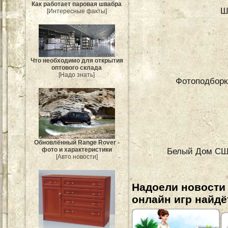
Как работает паровая швабра
Ш
[Интересные факты]
Что необходимо для открытия
оптового склада
[Надо знать]
Фотоподборк
Обновлённый Range Rover -
фото и характеристики
Белый Дом США
[Авто новости]
Надоели новости
онлайн игр найдё