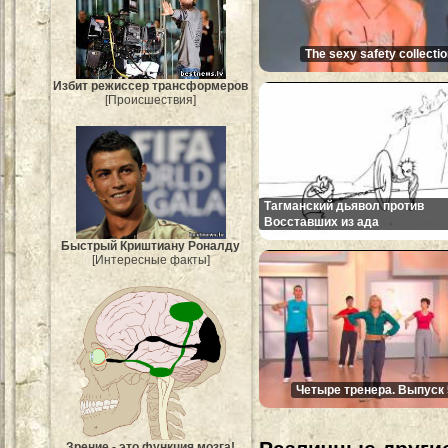
The sexy safety collecti
Избит режиссер трансформеров
[Происшествия]
Тагманский дьявол против
Восставших из ада
Быстрый Криштиану Роналду
[Интересные факты]
Четыре тренера. Выпуск 
Зрение - это функция мозга!