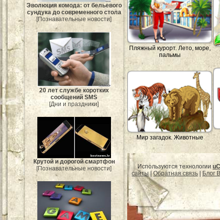
Эволюция комода: от бельевого
сундука до современного стола
[Познавательные новости]
Пляжный курорт. Лето, море,
пальмы
20 лет службе коротких
сообщений SMS
[Дни и праздники]
Мир загадок. Животные
Крутой и дорогой смартфон
Используются технологии
uC
[Познавательные новости]
сайты
|
Обратная связь
|
Блог B