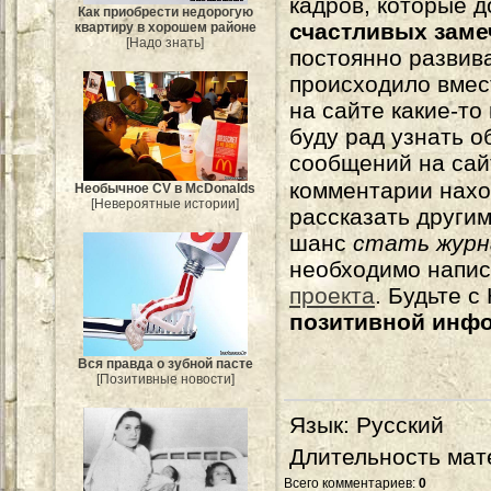
кадров, которые 
Как приобрести недорогую
счастливых зам
квартиру в хорошем районе
[Надо знать]
постоянно развива
происходило вмес
на сайте какие-то
буду рад узнать о
сообщений на сай
комментарии нахо
Необычное CV в McDonalds
[Невероятные истории]
рассказать другим
шанс
стать журн
необходимо напи
проекта
. Будьте 
позитивной инф
Вся правда о зубной пасте
[Позитивные новости]
Язык
: Русский
Длительность мат
Всего комментариев
:
0