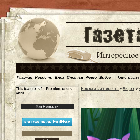
Главная
Новости
Блог
Статьи
Фото
Видео
|
Регистрация
This feature is for Premium users
Новости с интернета
»
Видео
»
only!
Топ Новости