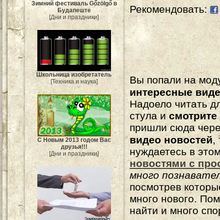
Зимний фестиваль Gőzölgő в
Рекомендовать:
Будапеште
[Дни и праздники]
Школьница изобретатель
Вы попали на мо
[Техника и наука]
интересные вид
Надоело читать 
стула и
смотрите
пришли сюда чере
видео новостей
,
С Новым 2013 годом Вас
друзья!!!
нуждаетесь в это
[Дни и праздники]
новостями с про
много познавате
посмотрев которы
много нового. По
найти и много сп