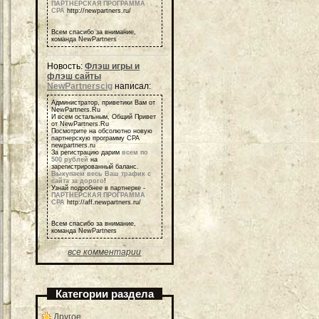
ПАРТНЕРСКАЯ ПРОГРАММА
СРА
http://newpartners.ru/
Всем спасибо за внимание,
команда NewPartners
Новость:
Флэш игры и
флэш сайты
NewPartnerscig
написал:
Администратор, приветики Вам от
NewPartners.Ru
И всем остальным, Общий Привет
от NewPartners.Ru
Посмотрите на обсолютно новую
партнерскую программу СРА
newpartners.ru
За регистрацию дарим
всем по
500 рублей
на
зарегистрированный баланс.
Выкупаем весь Ваш трафик с
сайта за дорого
!
Узнай подробнее в партнерке -
ПАРТНЕРСКАЯ ПРОГРАММА
СРА
http://aff.newpartners.ru/
Всем спасибо за внимание,
команда NewPartners
все комментарии
Категории раздела
Другое