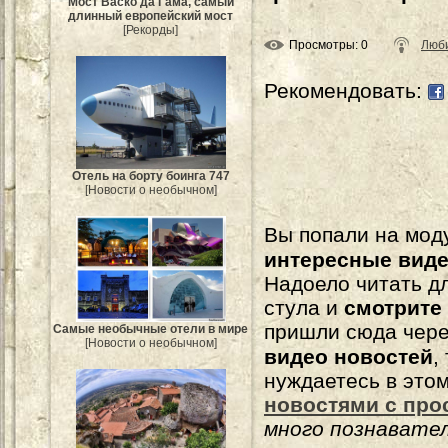
Мост Васко да Гама, самый
длинный европейский мост
[Рекорды]
Просмотры
: 0
Люби
Рекомендовать:
Отель на борту боинга 747
[Новости о необычном]
Вы попали на мо
интересные вид
Надоело читать 
стула и
смотрите
пришли сюда чере
Самые необычные отели в мире
[Новости о необычном]
видео новостей
,
нуждаетесь в это
новостями с про
много познавате