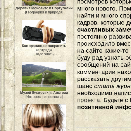
посмотрев которы
много нового. По
Деревня Монсанто в Португалии
[География и природа]
найти и много сп
кадров, которые 
счастливых зам
постоянно развива
происходило вмес
Как правильно заправить
на сайте какие-то
картридж
[Надо знать]
буду рад узнать о
сообщений на сай
комментарии нахо
рассказать другим
шанс
стать журн
необходимо напи
Музей Swarovski в Австрии
[Интересные новости]
проекта
. Будьте 
позитивной инф