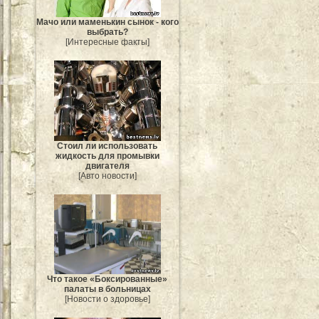
Мачо или маменькин сынок - кого
выбрать?
[Интересные факты]
Стоил ли использовать
жидкость для промывки
двигателя
[Авто новости]
Что такое «Боксированные»
палаты в больницах
[Новости о здоровье]