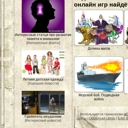
онлайн игр найдё
Интересные статья про развитие
памяти и внимания
[Интересные факты]
Долина магов
Летняя детская одежда
[Хорошие новости]
Морской бой. Подводная
война
Используются технологии
uC
Грабитель неудачник
сайты
|
Обратная связь
|
Блог B
[Интересные новости]