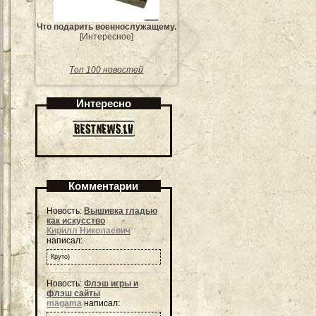
Что подарить военнослужащему.
[Интересное]
Топ 100 новостей
Интересно
Комментарии
Новость:
Вышивка гладью
как искусство
Кирилл Николаевич
написал:
Круто)
Новость:
Флэш игры и
флэш сайты
magama
написал: