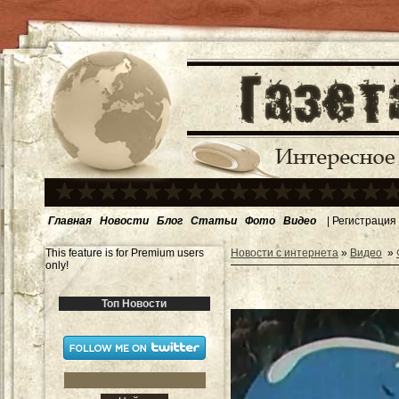
Главная
Новости
Блог
Статьи
Фото
Видео
|
Регистрация
This feature is for Premium users
Новости с интернета
»
Видео
»
only!
Топ Новости