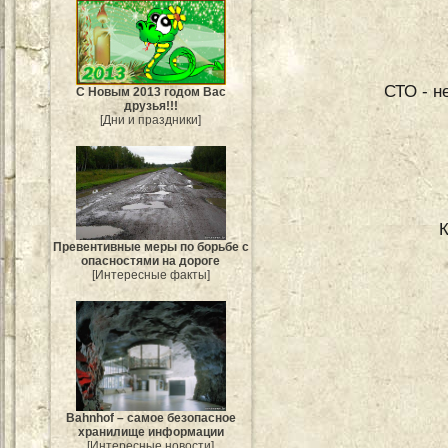
СТО - 
С Новым 2013 годом Вас
друзья!!!
[Дни и праздники]
Превентивные меры по борьбе с
опасностями на дороге
[Интересные факты]
Bahnhof – самое безопасное
хранилище информации
[Интересные новости]