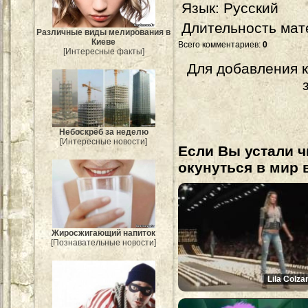
Язык
: Русский
Длительность мат
Различные виды мелирования в
Киеве
Всего комментариев
:
0
[Интересные факты]
Для добавления 
Небоскрёб за неделю
[Интересные новости]
Если Вы устали ч
окунуться в мир 
Жиросжигающий напиток
[Познавательные новости]
Lila Colza