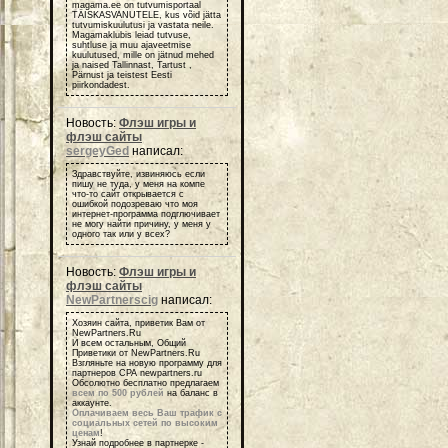
magama.ee on tutvumisportaal
TÄISKASVANUTELE, kus võid jätta
tutvumiskuulutusi ja vastata neile.
Magamaklubis leiad tutvuse,
suhtluse ja muu ajaveetmise
kuulutused, mille on jätnud mehed
ja naised Tallinnast, Tartust ,
Pärnust ja teistest Eesti
piirkondadest.
Новость:
Флэш игры и
флэш сайты
sergeyGed
написал:
Здравствуйте, извиняюсь если
пишу не туда, у меня на компе
что-то сайт открывается с
ошибкой подозреваю что моя
интернет-программа подглючивает
не могу найти причину, у меня у
одного так или у всех?
Новость:
Флэш игры и
флэш сайты
NewPartnerscig
написал:
Хозяин сайта, приветик Вам от
NewPartners.Ru
И всем остальным, Общий
Приветики от NewPartners.Ru
Взгляньте на новую программу для
партнеров СРА newpartners.ru
Обсолютно бесплатно предлагаем
всем по 500 рублей
на баланс в
аккаунте.
Оплачиваем весь Ваш трафик с
социальных сетей по высоким
ценам
!
Узнай подробнее в партнерке -