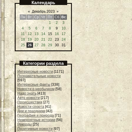
Календарь
«
Декабрь 2023
»
Пн
Вт
Ср
Чт
Пт
Сб
Вс
1
2
3
4
5
6
7
8
9
10
11
12
13
14
15
16
17
18
19
20
21
22
23
24
25
26
27
28
29
30
31
Категории раздела
Интересные новости
[1171]
Познавательные новости
[597]
Интересные факты
[338]
Новости о необычном
[58]
Надо знать
[413]
Авто новости
[217]
Происшествия
[27]
Новости спорта
[41]
Дни и праздники
[42]
География и природа
[71]
Невероятные истории
[56]
Рекорды
[25]
Позитивные новости
[97]