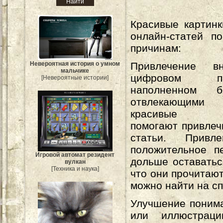
Красивые картин
онлайн-статей п
причинам:
Невероятная история о умном
Привлечение в
мальчике
цифровом про
[Невероятные истории]
наполненном бе
отвлекающими 
красивые из
помогают привлеч
статьи. Привл
положительное п
Игровой автомат резидент
дольше оставатьс
вулкан
[Техника и наука]
что они прочитаю
можно найти на с
Улучшение понима
или иллюстрац