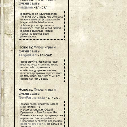
флэш сайты
magama
написал:
magama.ee on tutvumisportaal
TÄISKASVANUTELE, kus võid jätta
tutvumiskuulutusi ja vastata neile.
Magamaklubis leiad tutvuse,
suhtluse ja muu ajaveetmise
kuulutused, mille on jätnud mehed
ja naised Tallinnast, Tartust ,
Pärnust ja teistest Eesti
piirkondadest.
Новость:
Флэш игры и
флэш сайты
sergeyGed
написал:
Здравствуйте, извиняюсь если
пишу не туда, у меня на компе
что-то сайт открывается с
ошибкой подозреваю что моя
интернет-программа подглючивает
не могу найти причину, у меня у
одного так или у всех?
Новость:
Флэш игры и
флэш сайты
NewPartnerscig
написал:
Хозяин сайта, приветик Вам от
NewPartners.Ru
И всем остальным, Общий
Приветики от NewPartners.Ru
Взгляньте на новую программу для
партнеров СРА newpartners.ru
Обсолютно бесплатно предлагаем
всем по 500 рублей
на баланс в
аккаунте.