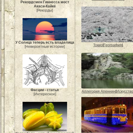
Рекордсмен Гиннесса мост
Акаси-Кайкё
[Рекорды]
У Солнца теперь есть владелица
Токио
[
География
]
[Невероятные истории]
Фасции - статья
Аллегория Апеннин
[
Искусств
[Интересное]