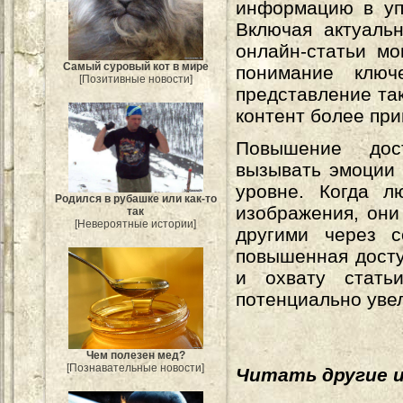
информацию в уп
Включая актуаль
онлайн-статьи мо
Самый суровый кот в мире
понимание ключ
[Позитивные новости]
представление та
контент более пр
Повышение дос
вызывать эмоции 
уровне. Когда л
Родился в рубашке или как-то
изображения, они
так
[Невероятные истории]
другими через с
повышенная досту
и охвату стать
потенциально уве
Чем полезен мед?
[Познавательные новости]
Читать другие 