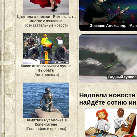
Цвет платья может Вам сказать
многое о женщине
[Познавательные новости]
Звинцов Александр - Ман
Какие автопокрышки лучше
выбрать
[Авто новости]
Водный туннел
Надоели новости 
найдёте сотню и
Памятник Русалочке в
Копенгагене
[География и природа]