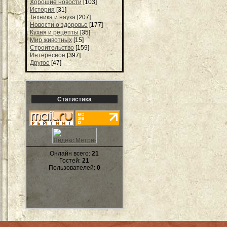
Хорошие новости
[103]
История
[31]
Техника и наука
[207]
Новости о здоровье
[177]
Кухня и рецепты
[35]
Мир животных
[15]
Строительство
[159]
Интересное
[397]
Другое
[47]
Статистика
Онлайн всего:
21
Гостей:
21
Пользователей:
0