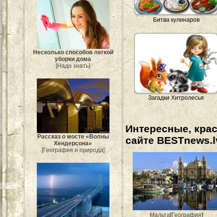
Битва кулинаров
Несколько способов легкой
уборки дома
[Надо знать]
Загадки Хитролесья
Интересные, кра
Рассказ о мосте «Волны
сайте BESTnews.l
Хендерсона»
[География и природа]
Мальта
[
География
]