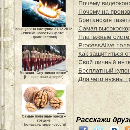
Почему видеокон
Почему на произ
Британская газета
Самая высокоскор
Конец света наступил 21.12.2012
- свежие новости и фото!!!
Платежные систе
[Происшествия]
ProcessAlive пол
Как защититься о
Свой личный инте
Бесплатный купон
Магазин "Спутников жизни"
[Невероятные истории]
Для чего нужны п
Самые полезные орехи –
Расскажи дру
грецкие
[Познавательные новости]