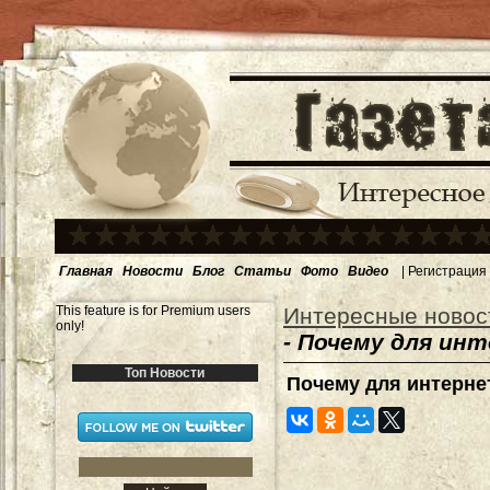
Главная
Новости
Блог
Статьи
Фото
Видео
|
Регистрация
This feature is for Premium users
Интересные новос
only!
- Почему для ин
Топ Новости
Почему для интерне