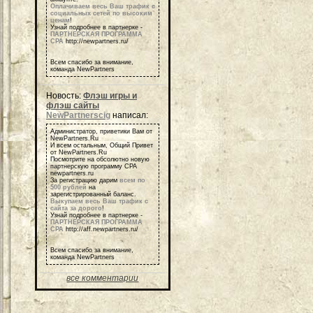
Оплачиваем весь Ваш трафик с
социальных сетей по высоким
ценам
!
Узнай подробнее в партнерке -
ПАРТНЕРСКАЯ ПРОГРАММА
СРА
http://newpartners.ru/
Всем спасибо за внимание,
команда NewPartners
Новость:
Флэш игры и
флэш сайты
NewPartnerscig
написал:
Администратор, приветики Вам от
NewPartners.Ru
И всем остальным, Общий Привет
от NewPartners.Ru
Посмотрите на обсолютно новую
партнерскую программу СРА
newpartners.ru
За регистрацию дарим
всем по
500 рублей
на
зарегистрированный баланс.
Выкупаем весь Ваш трафик с
сайта за дорого
!
Узнай подробнее в партнерке -
ПАРТНЕРСКАЯ ПРОГРАММА
СРА
http://aff.newpartners.ru/
Всем спасибо за внимание,
команда NewPartners
все комментарии