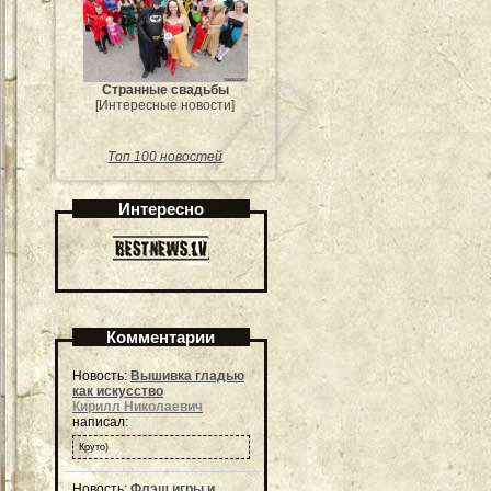
Странные свадьбы
[Интересные новости]
Топ 100 новостей
Интересно
Комментарии
Новость:
Вышивка гладью
как искусство
Кирилл Николаевич
написал:
Круто)
Новость:
Флэш игры и