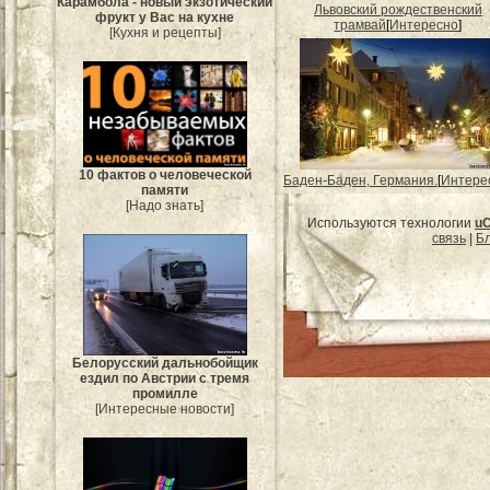
Карамбола - новый экзотический
Львовский рождественский
фрукт у Вас на кухне
трамвай
[
Интересно
]
[Кухня и рецепты]
10 фактов о человеческой
Баден-Баден, Германия.
[
Интере
памяти
[Надо знать]
Используются технологии
u
связь
|
Бл
Белорусский дальнобойщик
ездил по Австрии с тремя
промилле
[Интересные новости]