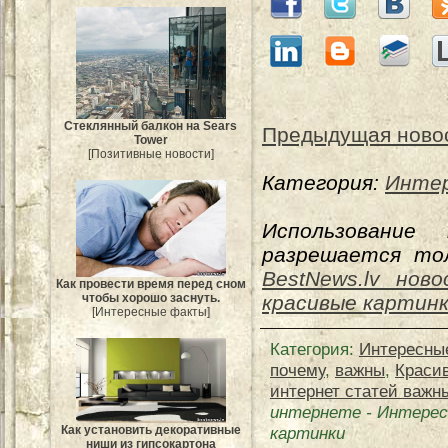
Стеклянный балкон на Sears
Предыдущая ново
Tower
[Позитивные новости]
Категория:
Интер
Использование
разрешается тол
BestNews.lv нов
Как провести время перед сном
чтобы хорошо заснуть.
красивые картин
[Интересные факты]
Категория
:
Интересны
почему
,
важны
,
Краси
интернет статей важн
интернете
-
Интерес
Как установить декоративные
картинки
ниши из гипсокартона