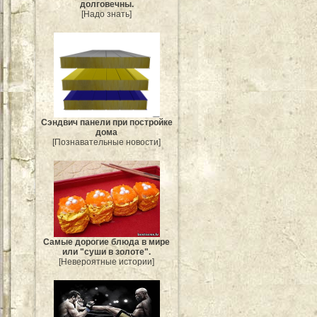
долговечны.
[Надо знать]
Сэндвич панели при постройке
дома
[Познавательные новости]
Самые дорогие блюда в мире
или "суши в золоте".
[Невероятные истории]