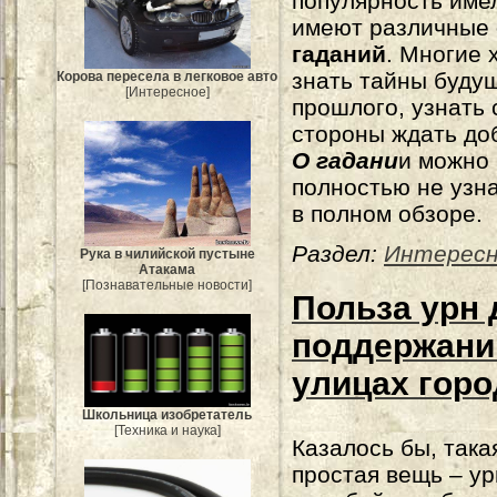
популярность име
имеют различные
гаданий
. Многие 
знать тайны будущ
Корова пересела в легковое авто
[Интересное]
прошлого, узнать 
стороны ждать доб
О гадани
и можно 
полностью не узна
в полном обзоре.
Раздел:
Интерес
Рука в чилийской пустыне
Атакама
[Познавательные новости]
Польза урн 
поддержани
улицах горо
Школьница изобретатель
[Техника и наука]
Казалось бы, така
простая вещь – ур