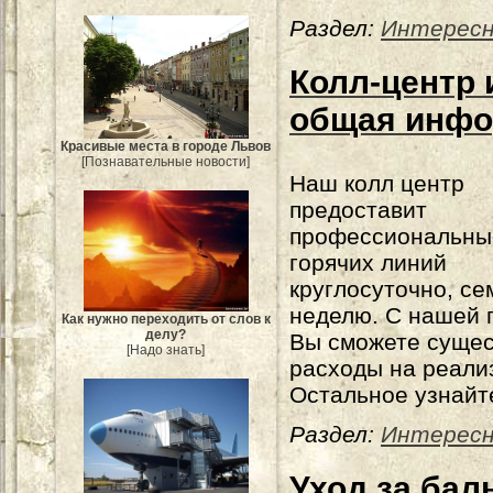
Раздел:
Интерес
Колл-центр 
общая инфо
Красивые места в городе Львов
[Познавательные новости]
Наш колл центр
предоставит
профессиональны
горячих линий
круглосуточно, се
неделю. С нашей
Как нужно переходить от слов к
делу?
Вы сможете сущес
[Надо знать]
расходы на реали
Остальное узнайте
Раздел:
Интерес
Уход за бал