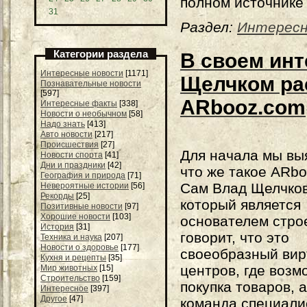
полном источнике
31
Раздел:
Интерес
Категории раздела
В своем ин
Интересные новости
[1171]
Щелчком рас
Познавательные новости
[597]
ARbooz.com
Интересные факты
[338]
Новости о необычном
[58]
Надо знать
[413]
Авто новости
[217]
Происшествия
[27]
Для начала мы вы
Новости спорта
[41]
Дни и праздники
[42]
что же такое ARb
География и природа
[71]
Сам Влад Щелчков
Невероятные истории
[56]
Рекорды
[25]
который является
Позитивные новости
[97]
Хорошие новости
[103]
основателем стро
История
[31]
говорит, что это
Техника и наука
[207]
Новости о здоровье
[177]
своеобразный вир
Кухня и рецепты
[35]
центров, где возм
Мир животных
[15]
Строительство
[159]
покупка товаров, 
Интересное
[397]
Другое
[47]
команда специалис