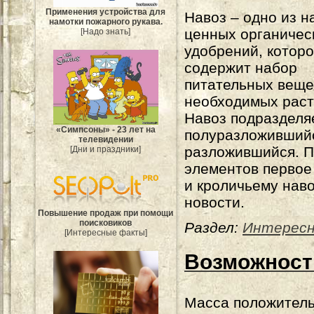
Применения устройства для
Навоз – одно из 
намотки пожарного рукава.
ценных органичес
[Надо знать]
удобрений, котор
содержит набор
питательных веще
необходимых раст
Навоз подразделя
«Симпсоны» - 23 лет на
полуразложивший
телевидении
разложившийся. П
[Дни и праздники]
элементов первое
и кроличьему нав
новости.
Повышение продаж при помощи
поисковиков
Раздел:
Интерес
[Интересные факты]
Возможност
Масса положител