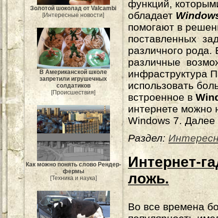
функций, которым
Золотой шоколад от Valcambi
обладает
Windows
[Интересные новости]
помогают в решен
поставленных за
различного рода. 
различные возмож
инфраструктура П
В Американской школе
запретили игрушечных
использовать бол
солдатиков
[Происшествия]
встроенное в
Win
интернете можно 
Windows 7. Далее
Раздел:
Интерес
Интернет-га
Как можно понять слово Рендер-
фермы
ложь.
[Техника и наука]
Во все времена б