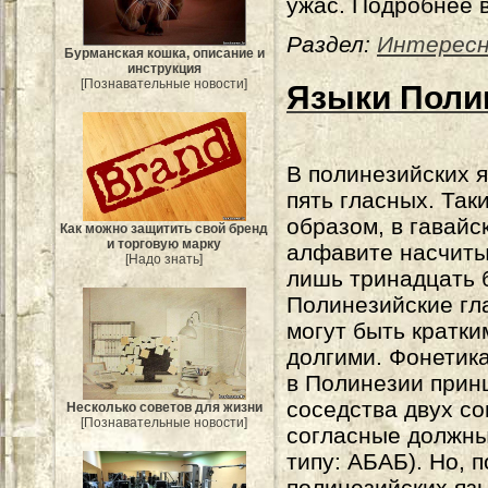
ужас. Подробнее в
Раздел:
Интерес
Бурманская кошка, описание и
инструкция
[Познавательные новости]
Языки Поли
В полинезийских 
пять гласных. Так
образом, в гавайс
Как можно защитить свой бренд
и торговую марку
алфавите насчиты
[Надо знать]
лишь тринадцать б
Полинезийские гл
могут быть кратки
долгими. Фонетик
в Полинезии прин
соседства двух со
Несколько советов для жизни
[Познавательные новости]
согласные должны
типу: АБАБ). Но, 
полинезийских яз