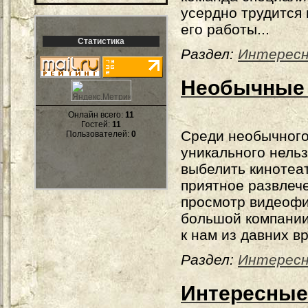
усердно трудится
его работы...
Статистика
Раздел:
Интерес
Необычные 
Онлайн всего:
11
Гостей:
11
Среди необычного
Пользователей:
0
уникального нельз
выбелить кинотеа
приятное развлече
просмотр видеофи
большой компани
к нам из давних в
Раздел:
Интерес
Интересные 