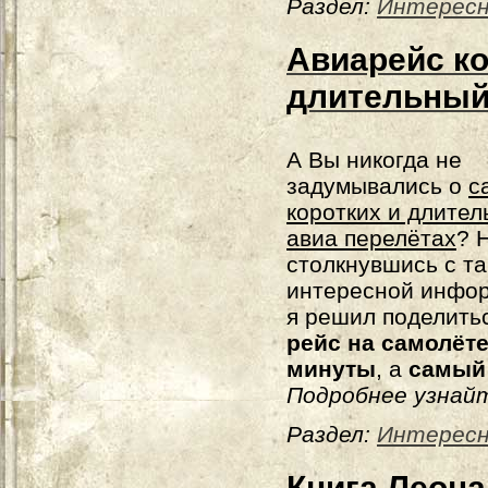
Раздел:
Интерес
Авиарейс к
длительны
А Вы никогда не
задумывались о
с
коротких и длите
авиа перелётах
? 
столкнувшись с та
интересной инфо
я решил поделить
рейс на самолёте
минуты
, а
самый 
Подробнее узнайт
Раздел:
Интерес
Книга Леона