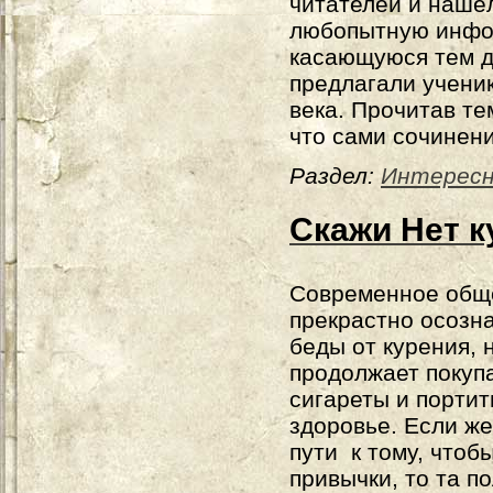
читателей и нашё
любопытную инфо
касающуюся тем д
предлагали учени
века. Прочитав те
что сами сочинени
Раздел:
Интерес
Скажи Нет 
Современное общ
прекрастно осозна
беды от курения, 
продолжает покуп
сигареты и портит
здоровье. Если же
пути к тому, чтоб
привычки, то та 