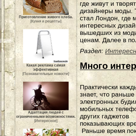
где живут и твор
дизайнеры моды. 
стал Лондон, где 
Приготовление живого хлеба.
[Кухня и рецепты]
интересных дизай
вышедших из моды
ценам. Далее в по
Раздел:
Интерес
Много интер
Какая реклама самая
эффективная
[Познавательные новости]
Практически кажд
знает, что раньше
электронных буди
мобильных телеф
Адаптация людей с
других гаджетов
ограниченными возможностями.
[Интересное]
показывающих вр
Раньше время по