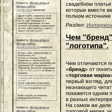
свадебном платье
Новость:
Флэш игры и
флэш сайты
которые вместе ве
sergeyGed
написал:
полном источнике
Здравствуйте, извиняюсь если
пишу не туда, у меня на компе
что-то сайт открывается с
ошибкой подозреваю что моя
Раздел:
Интерес
интернет-программа подглючивает
не могу найти причину, у меня у
одного так или у всех?
Чем "бренд"
Новость:
Флэш игры и
"логотипа".
флэш сайты
NewPartnerscig
написал:
Хозяин сайта, приветик Вам от
NewPartners.Ru
И всем остальным, Общий
Приветики от NewPartners.Ru
Чем отличаются п
Взгляньте на новую программу для
партнеров СРА newpartners.ru
«
бренд
» от понят
Обсолютно бесплатно предлагаем
всем по 500 рублей
на баланс в
аккаунте.
«
торговая марка
Оплачиваем весь Ваш трафик с
социальных сетей по высоким
первый взгляд, дл
ценам
!
Узнай подробнее в партнерке -
ПАРТНЕРСКАЯ ПРОГРАММА
незнающего читат
СРА
http://newpartners.ru/
покажется одним 
Всем спасибо за внимание,
в разных интерпре
команда NewPartners
На самом же деле
Новость:
Флэш игры и
торговой марки, н
флэш сайты