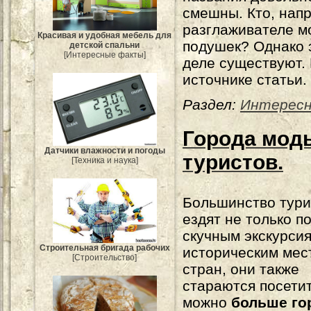
смешны. Кто, нап
разглаживателе м
Красивая и удобная мебель для
подушек? Однако
детской спальни
[Интересные факты]
деле существуют.
источнике статьи.
Раздел:
Интерес
Города мод
Датчики влажности и погоды
туристов.
[Техника и наука]
Большинство тури
ездят не только п
скучным экскурси
Строительная бригада рабочих
историческим мес
[Строительство]
стран, они также
стараются посетит
можно
больше го