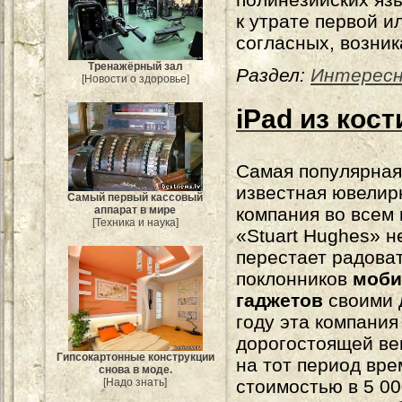
к утрате первой и
согласных, возни
Тренажёрный зал
Раздел:
Интерес
[Новости о здоровье]
iPad из кост
Самая популярная
известная ювелир
Самый первый кассовый
компания во всем
аппарат в мире
[Техника и наука]
«Stuart Hughes» н
перестает радова
поклонников
моб
гаджетов
своими 
году эта компания
дорогостоящей ве
Гипсокартонные конструкции
на тот период вр
снова в моде.
стоимостью в 5 00
[Надо знать]