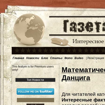
Главная
Новости
Блог
Статьи
Фото
Видео
|
Регистрация
This feature is for Premium users
Mатематиче
only!
Данцига
Топ Новости
Для читателей кат
Интересные фак