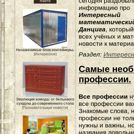
сегодня раздобыл
информацию про
Интересный
математически
Данцига
, который
всех учёных и мат
новости к материа
Незаменимые блок-контейнеры.
Раздел:
Интерес
[Интересное]
Самые нео
профессии.
Все профессии
н
Эволюция комода: от бельевого
все профессии ва
сундука до современного стола
[Познавательные новости]
Знакомые слова, 
профессии не тол
нужны и важны, но
названия довольн