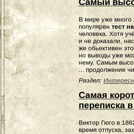
Самый высо
В мире уже много 
популярен
тест на
человека. Хотя у
и не доказали, на
же обьективен это
но выводы уже мож
нему. Самым высо
... продолжение ч
Раздел:
Интерес
Самая корот
переписка в
Виктор Гюго в 1862
время отпуска, за