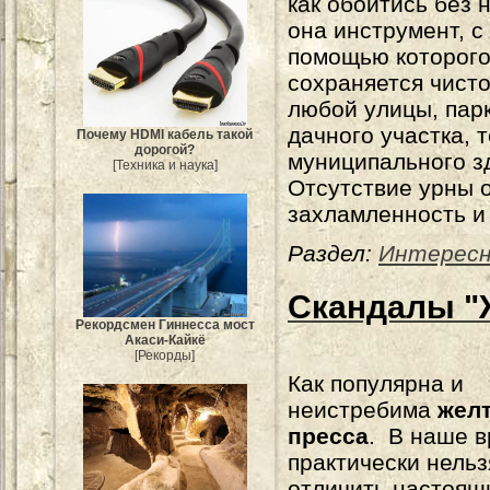
как обойтись без 
она инструмент, с
помощью которог
сохраняется чист
любой улицы, парк
дачного участка, 
Почему HDMI кабель такой
дорогой?
муниципального з
[Техника и наука]
Отсутствие урны 
захламленность и
Раздел:
Интерес
Скандалы "
Рекордсмен Гиннесса мост
Акаси-Кайкё
[Рекорды]
Как популярна и
неистребима
жел
пресса
. В наше 
практически нельз
отличить настоящ