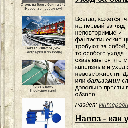
Отель на борту боинга 747
[Новости о необычном]
Всегда, кажется, 
на первый взгляд
неповторимые и
фантастические
ц
требуют за собой,
Вокзал Юнгфрауйох
то особого ухода.
[География и природа]
оказывается что м
капризные и уход 
невозможности. Д
или
бальзамин
сл
довольно просты в
4 лет в коме
[Происшествия]
обзоре.
Раздел:
Интерес
Навоз - как