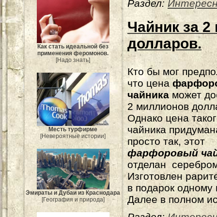
Раздел:
Интерес
Чайник за 2
долларов.
Как стать идеальной без
применения феромонов.
[Надо знать]
Кто бы мог предпо
что цена
фарфор
чайника
может до
2 миллионов долл
Однако цена тако
чайника придуман
Месть турфирме
[Невероятные истории]
просто так, этот
фарфоровый ча
отделан серебром
Изготовлен рарите
в подарок одному 
Эмираты и Дубаи из Краснодара
Далее в полном и
[География и природа]
Раздел:
Интерес