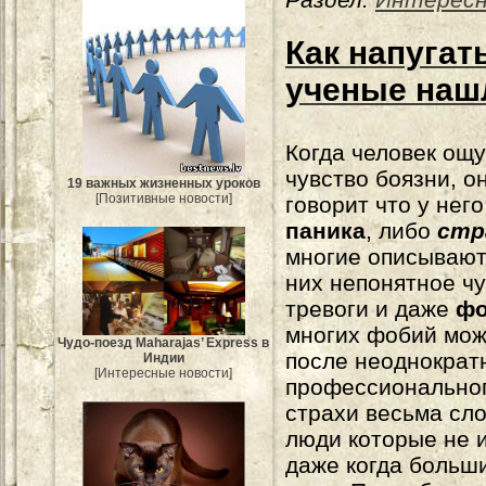
Как напугат
ученые наш
Когда человек ощ
чувство боязни, о
19 важных жизненных уроков
[Позитивные новости]
говорит что у нег
паника
, либо
стр
многие описывают
них непонятное ч
тревоги и даже
фо
многих фобий можн
Чудо-поезд Maharajas’ Express в
после неоднократ
Индии
[Интересные новости]
профессиональног
страхи весьма сло
люди которые не 
даже когда больш