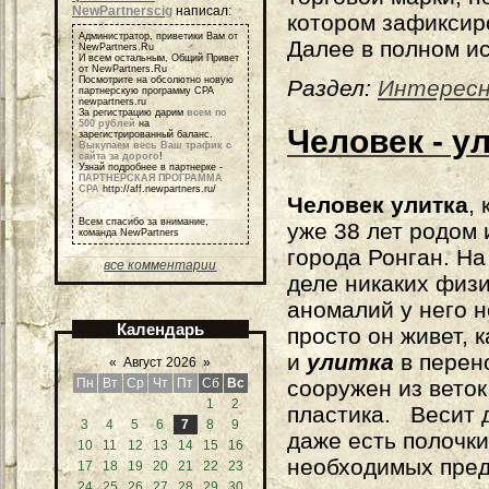
NewPartnerscig
написал:
котором зафиксир
Администратор, приветики Вам от
Далее в полном ис
NewPartners.Ru
И всем остальным, Общий Привет
от NewPartners.Ru
Посмотрите на обсолютно новую
Раздел:
Интерес
партнерскую программу СРА
newpartners.ru
За регистрацию дарим
всем по
500 рублей
на
Человек - у
зарегистрированный баланс.
Выкупаем весь Ваш трафик с
сайта за дорого
!
Узнай подробнее в партнерке -
ПАРТНЕРСКАЯ ПРОГРАММА
СРА
http://aff.newpartners.ru/
Человек улитка
,
Всем спасибо за внимание,
уже 38 лет родом 
команда NewPartners
города Ронган. Н
все комментарии
деле никаких физ
аномалий у него н
Календарь
просто он живет, к
и
улитка
в перен
«
Август 2026
»
Пн
Вт
Ср
Чт
Пт
Сб
Вс
сооружен из веток
1
2
пластика. Весит д
3
4
5
6
7
8
9
даже есть полочк
10
11
12
13
14
15
16
необходимых пред
17
18
19
20
21
22
23
24
25
26
27
28
29
30