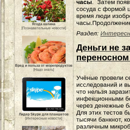
часы
. Затем поя
сосуда с формой 
время люди изобр
часы.Продолжение
Ягода калина
[Познавательные новости]
Раздел:
Интерес
Деньги не з
переносном
Вред и польза от морепродуктов
[Надо знать]
Учёные провели с
исследований и в
что нельзя зарази
инфекционными б
через денежные б
Для этих тестов б
Лидер Skype для планшетов
тысячи банкнот, к
[Интересные новости]
различным микро