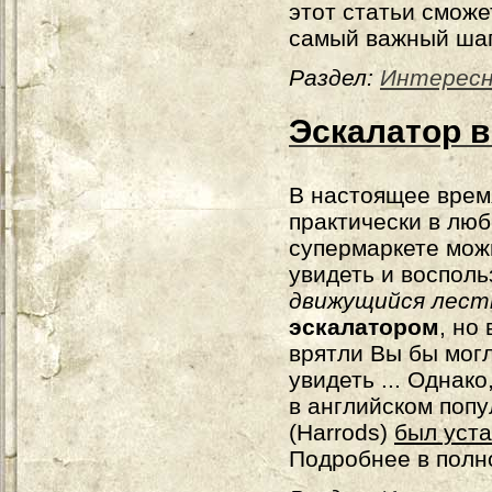
этот статьи смож
самый важный шаг
Раздел:
Интерес
Эскалатор в
В настоящее врем
практически в лю
супермаркете мож
увидеть и восполь
движущийся лест
эскалатором
, но 
врятли Вы бы мог
увидеть ... Однак
в английском поп
(Harrods)
был уста
Подробнее в полн