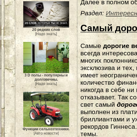
Далее в полном о
Раздел:
Интерес
Самый дорог
20 редких слов
[Надо знать]
Самые
дорогие в
всегда интересов
многих поклонник
эксклюзива и тех, 
имеет неограниче
3 D полы - популярны и
долговечны.
количество финан
[Надо знать]
никогда в себе ни 
отказывает. Так 
свет самый
дорог
выполнен из плат
бриллиантами и уж
рекордов Гиннеса
Функции сельхозтехники.
темы.
[Авто новости]