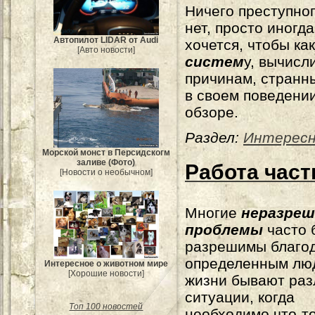
Ничего преступног
нет, просто иногда
Автопилот LIDAR от Audi
хочется, чтобы ка
[Авто новости]
систем
у, вычисл
причинам, странн
в своем поведени
обзоре.
Раздел:
Интерес
Морской монст в Персидскогм
заливе (Фото)
Работа част
[Новости о необычном]
Многие
неразре
проблемы
часто 
разрешимы благо
определенным лю
Интересное о животном мире
[Хорошие новости]
жизни бывают ра
ситуации, когда
Топ 100 новостей
необходимо что-то