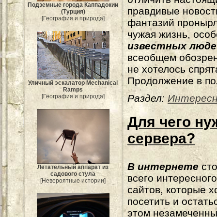
Подземные города Каппадокии
правдивые новост
(Турция)
[География и природа]
фантазий пронырл
чужая жизнь, осо
известных люде
всеобщем обозрен
не хотелось спрят
Продолжение в по
Уличный эскалатор Mechanical
Ramps
Раздел:
Интерес
[География и природа]
Для чего ну
сервера?
В интернете
ст
Летательный аппарат из
садового стула
всего интересного
[Невероятные истории]
сайтов, которые х
посетить и остать
этом незамеченны