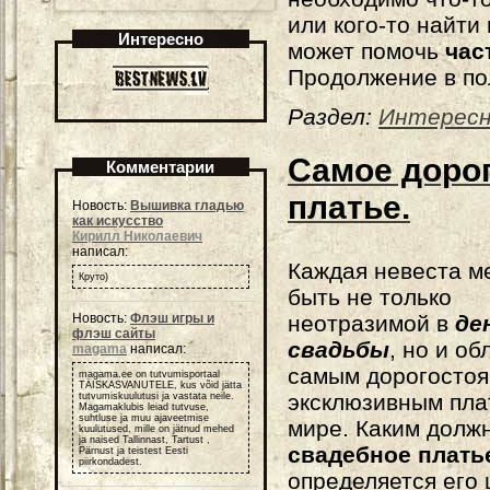
или кого-то найти 
Интересно
может помочь
час
Продолжение в по
Раздел:
Интерес
Самое доро
Комментарии
платье.
Новость:
Вышивка гладью
как искусство
Кирилл Николаевич
написал:
Каждая невеста м
Круто)
быть не только
Новость:
Флэш игры и
неотразимой в
де
флэш сайты
свадьбы
, но и об
magama
написал:
самым дорогосто
magama.ee on tutvumisportaal
TÄISKASVANUTELE, kus võid jätta
эксклюзивным пла
tutvumiskuulutusi ja vastata neile.
Magamaklubis leiad tutvuse,
suhtluse ja muu ajaveetmise
мире. Каким долж
kuulutused, mille on jätnud mehed
ja naised Tallinnast, Tartust ,
свадебное плать
Pärnust ja teistest Eesti
piirkondadest.
определяется его