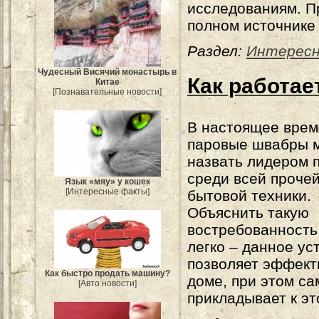
исследованиям. П
полном источнике 
Раздел:
Интерес
Чудесный Висячий монастырь в
Как работае
Китае
[Познавательные новости]
В настоящее врем
паровые швабры 
назвать лидером 
среди всей проче
Язык «мяу» у кошек
[Интересные факты]
бытовой техники.
Объяснить такую
востребованность
легко – данное ус
позволяет эффект
Как быстро продать машину?
доме, при этом са
[Авто новости]
прикладывает к эт