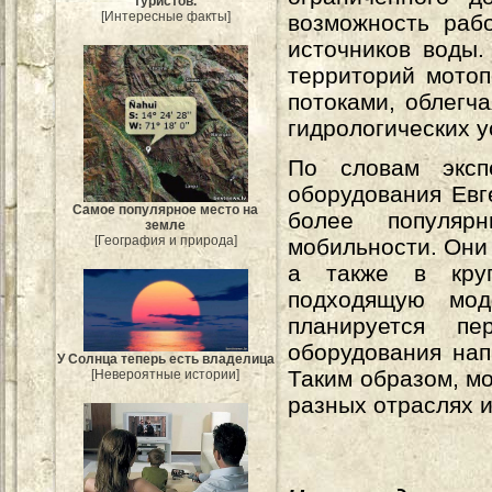
туристов.
[Интересные факты]
возможность раб
источников воды.
территорий мото
потоками, облегч
гидрологических у
По словам эксп
оборудования Евг
Самое популярное место на
более популяр
земле
[География и природа]
мобильности. Они
а также в круп
подходящую мод
планируется пе
оборудования нап
У Солнца теперь есть владелица
Таким образом, м
[Невероятные истории]
разных отраслях 