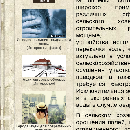
Мотопомпы сег
широкое при
различных с
сельского хо
строительных 
мощные, мо
Интернет-гадания - правда или
устройства испо
ложь.
перекачки воды, 
[Интересные факты]
актуально в усл
сельскохозяйствен
осушения участк
паводков, а так
Архитектурные обмеры.
требуется быст
[Интересное]
Исключительная э
и в экстренных с
воды в случае ав
В сельском хоз
орошения полей, 
Города моды для современных
ограниченного д