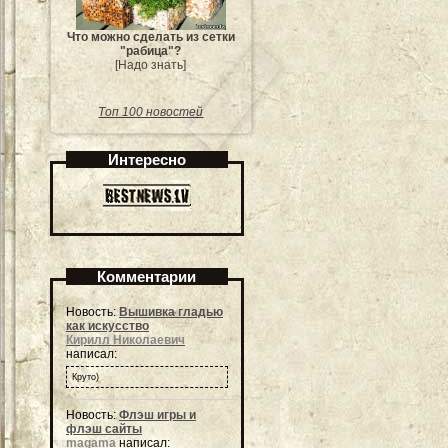
Что можно сделать из сетки
"рабица"?
[Надо знать]
Топ 100 новостей
Интересно
Комментарии
Новость:
Вышивка гладью
как искусство
Кирилл Николаевич
написал:
Круто)
Новость:
Флэш игры и
флэш сайты
magama
написал: