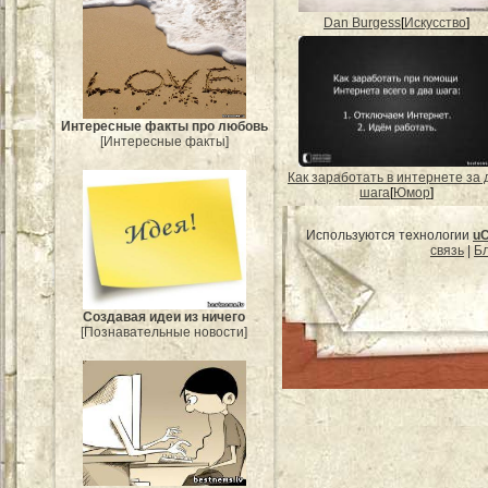
Dan Burgess
[
Искусство
]
Интересные факты про любовь
[Интересные факты]
Как заработать в интернете за 
шага
[
Юмор
]
Используются технологии
u
связь
|
Бл
Создавая идеи из ничего
[Познавательные новости]