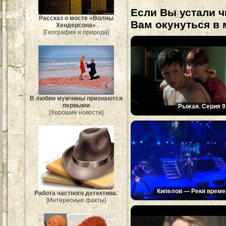
Если Вы устали ч
Рассказ о мосте «Волны
Вам окунуться в 
Хендерсона»
[География и природа]
В любви мужчины признаются
первыми
Рыжая. Серия 9
[Хорошие новости]
Кипелов — Реки време
Работа частного детектива.
[Интересные факты]