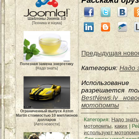
Расскажи дру
Шаблоны Joomla 3.0
[Техника и наука]
Предыдущая ново
Полезная замена энергетику
Категория:
Надо 
[Надо знать]
Использование
разрешается тол
BestNews.lv нов
мотопомпы
Ограниченный выпуск Aston
Martin стоимостью 10 миллионов
Категория
:
Надо знать
долларов
[Авто новости]
мотопомпы
,
каких
|
Ре
используют мотопом