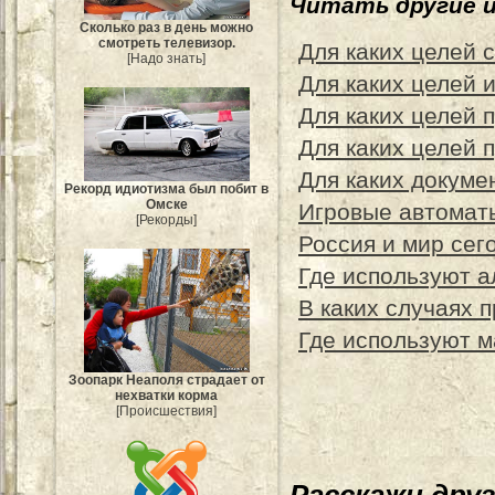
Читать другие 
Сколько раз в день можно
смотреть телевизор.
Для каких целей 
[Надо знать]
Для каких целей 
Для каких целей 
Для каких целей
Для каких докуме
Рекорд идиотизма был побит в
Омске
Игровые автоматы
[Рекорды]
Россия и мир сег
Где используют 
В каких случаях 
Где используют 
Зоопарк Неаполя страдает от
нехватки корма
[Происшествия]