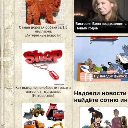
Виктория Боня поздравляет с
Самая дорогая собака за 1,5
Новым годом
миллиона
[Интересные новости]
Ну, погоди! Выпуск 
Как выгодно приобрести товар в
интернет - магазине.
Надоели новости 
[Интересное]
найдёте сотню и