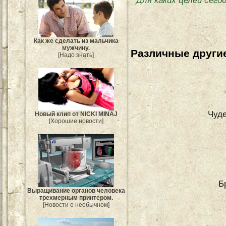
Для каких целей сег
Как же сделать из мальчика
мужчину.
Различные другие
[Надо знать]
Чуд
Новый клип от NICKI MINAJ
[Хорошие новости]
Б
Выращивание органов человека
трехмерным принтером.
[Новости о необычном]