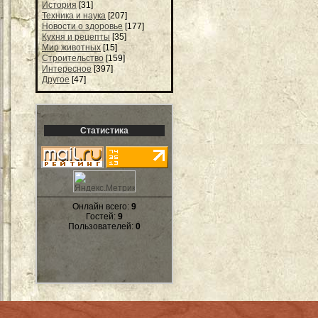
История
[31]
Техника и наука
[207]
Новости о здоровье
[177]
Кухня и рецепты
[35]
Мир животных
[15]
Строительство
[159]
Интересное
[397]
Другое
[47]
Статистика
Онлайн всего:
9
Гостей:
9
Пользователей:
0