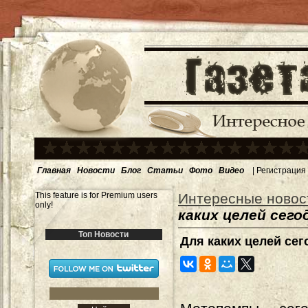
Главная
Новости
Блог
Статьи
Фото
Видео
|
Регистрация
This feature is for Premium users
Интересные новос
only!
каких целей сег
Топ Новости
Для каких целей се