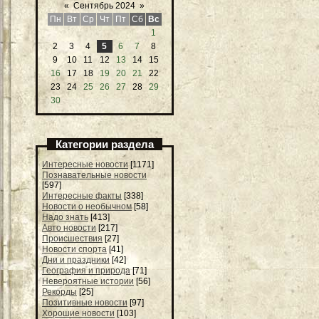
«
Сентябрь 2024
»
Пн
Вт
Ср
Чт
Пт
Сб
Вс
1
2
3
4
5
6
7
8
9
10
11
12
13
14
15
16
17
18
19
20
21
22
23
24
25
26
27
28
29
30
Категории раздела
Интересные новости
[1171]
Познавательные новости
[597]
Интересные факты
[338]
Новости о необычном
[58]
Надо знать
[413]
Авто новости
[217]
Происшествия
[27]
Новости спорта
[41]
Дни и праздники
[42]
География и природа
[71]
Невероятные истории
[56]
Рекорды
[25]
Позитивные новости
[97]
Хорошие новости
[103]