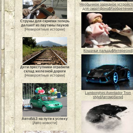
Необычное зарядное устройст
для смартфона
[
Изобретения
Струны для скрипки теперь
делают из паутины пауков
[Невероятные истории]
Кошачьи пальцы
[
Интересно
]
Дети преступники ограбили
склад железной дороги
[Невероятные истории]
Lamborghini Aventador Tron
style
[
Автомобили
]
АвтоВАЗ на пути к успеху
[Авто новости]