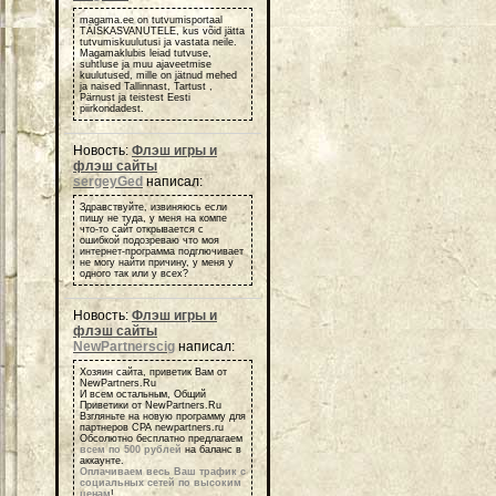
magama.ee on tutvumisportaal
TÄISKASVANUTELE, kus võid jätta
tutvumiskuulutusi ja vastata neile.
Magamaklubis leiad tutvuse,
suhtluse ja muu ajaveetmise
kuulutused, mille on jätnud mehed
ja naised Tallinnast, Tartust ,
Pärnust ja teistest Eesti
piirkondadest.
Новость:
Флэш игры и
флэш сайты
sergeyGed
написал:
Здравствуйте, извиняюсь если
пишу не туда, у меня на компе
что-то сайт открывается с
ошибкой подозреваю что моя
интернет-программа подглючивает
не могу найти причину, у меня у
одного так или у всех?
Новость:
Флэш игры и
флэш сайты
NewPartnerscig
написал:
Хозяин сайта, приветик Вам от
NewPartners.Ru
И всем остальным, Общий
Приветики от NewPartners.Ru
Взгляньте на новую программу для
партнеров СРА newpartners.ru
Обсолютно бесплатно предлагаем
всем по 500 рублей
на баланс в
аккаунте.
Оплачиваем весь Ваш трафик с
социальных сетей по высоким
ценам
!