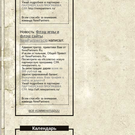
Узнай подробнее в партнерке -
ПАРТНЕРСКАЯ ПРОГРАММА
СРА
http://newpartners.ru/
Всем спасибо за внимание,
команда NewPartners
Новость:
Флэш игры и
флэш сайты
NewPartnerscig
написал:
Администратор, приветики Вам от
NewPartners.Ru
И всем остальным, Общий Привет
от NewPartners.Ru
Посмотрите на обсолютно новую
партнерскую программу СРА
newpartners.ru
За регистрацию дарим
всем по
500 рублей
на
зарегистрированный баланс.
Выкупаем весь Ваш трафик с
сайта за дорого
!
Узнай подробнее в партнерке -
ПАРТНЕРСКАЯ ПРОГРАММА
СРА
http://aff.newpartners.ru/
Всем спасибо за внимание,
команда NewPartners
все комментарии
Календарь