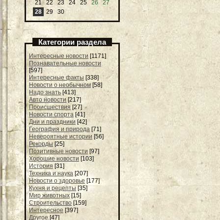
21
22
23
24
25
26
27
28
29
30
Категории раздела
Интересные новости
[1171]
Познавательные новости
[597]
Интересные факты
[338]
Новости о необычном
[58]
Надо знать
[413]
Авто новости
[217]
Происшествия
[27]
Новости спорта
[41]
Дни и праздники
[42]
География и природа
[71]
Невероятные истории
[56]
Рекорды
[25]
Позитивные новости
[97]
Хорошие новости
[103]
История
[31]
Техника и наука
[207]
Новости о здоровье
[177]
Кухня и рецепты
[35]
Мир животных
[15]
Строительство
[159]
Интересное
[397]
Другое
[47]