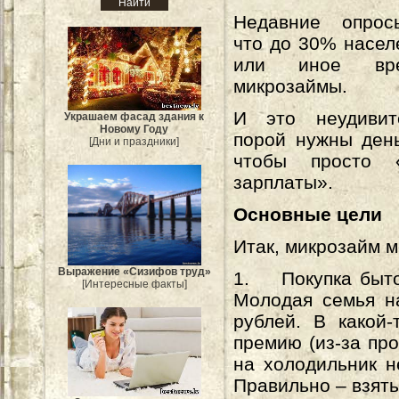
Недавние опрос
что до 30% насел
или иное вр
микрозаймы.
И это неудивит
Украшаем фасад здания к
Новому Году
порой нужны день
[Дни и праздники]
чтобы просто 
зарплаты».
Основные цели
Итак, микрозайм 
Выражение «Сизифов труд»
1. Покупка быто
[Интересные факты]
Молодая семья на
рублей. В какой-
премию (из-за пр
на холодильник н
Правильно – взят