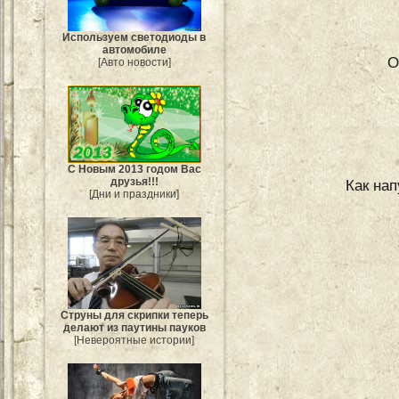
Используем светодиоды в
автомобиле
О
[Авто новости]
С Новым 2013 годом Вас
друзья!!!
Как нап
[Дни и праздники]
Струны для скрипки теперь
делают из паутины пауков
[Невероятные истории]