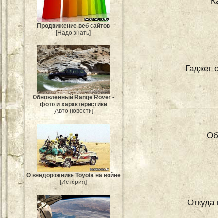
К
Продвижение веб сайтов
[Надо знать]
Гаджет 
Обновлённый Range Rover -
фото и характеристики
[Авто новости]
Об
О внедорожнике Toyota на войне
[История]
Откуда 