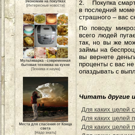
Экономим на покупках
2. Покупка смарт
[Интересные новости]
в последний моме
страшного – вас с
По поводу микро
всего людей пуга
так, но вы же мо
займы на беспроц
вы вернете деньг
Мультиварка - современная
проценты с вас не 
бытовая технинка на кухне
[Техника и наука]
опаздывать с вып
Читать другие 
Для каких целей 
Для каких целей 
Места для спасения от Конца
Для каких целей
света
[Надо знать]