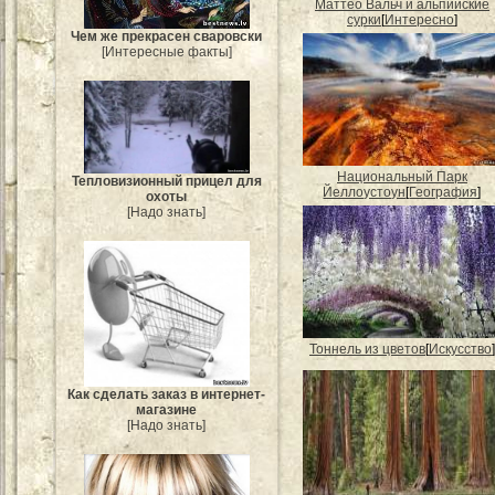
Маттео Вальч и альпийские
сурки
[
Интересно
]
Чем же прекрасен сваровски
[Интересные факты]
Национальный Парк
Тепловизионный прицел для
Йеллоустоун
[
География
]
охоты
[Надо знать]
Тоннель из цветов
[
Искусство
]
Как сделать заказ в интернет-
магазине
[Надо знать]