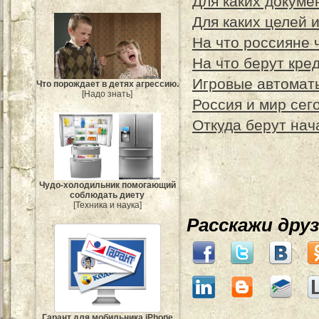
Для каких докуме
Для каких целей 
На что россияне 
На что берут кре
Игровые автоматы
Что порождает в детях агрессию.
[Надо знать]
Россия и мир сег
Откуда берут нач
Чудо-холодильник помогающий
соблюдать диету
[Техника и наука]
Расскажи дру
Гарант для мобильника iPhone