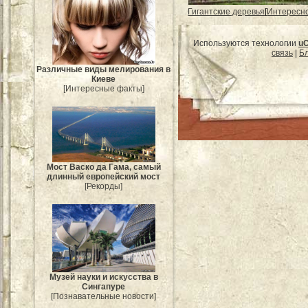
Гигантские деревья
[
Интересн
Используются технологии
u
связь
|
Бл
Различные виды мелирования в
Киеве
[Интересные факты]
Мост Васко да Гама, самый
длинный европейский мост
[Рекорды]
Музей науки и искусства в
Сингапуре
[Познавательные новости]