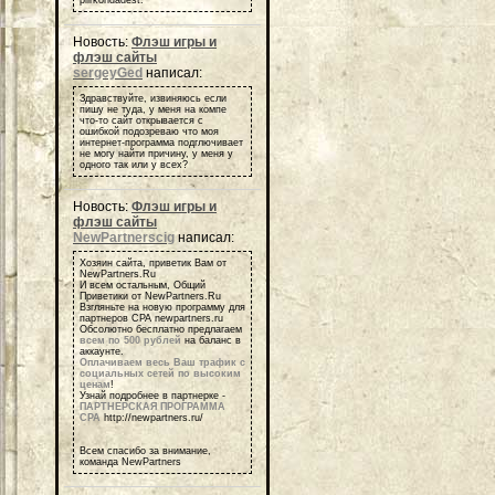
Новость:
Флэш игры и
флэш сайты
sergeyGed
написал:
Здравствуйте, извиняюсь если
пишу не туда, у меня на компе
что-то сайт открывается с
ошибкой подозреваю что моя
интернет-программа подглючивает
не могу найти причину, у меня у
одного так или у всех?
Новость:
Флэш игры и
флэш сайты
NewPartnerscig
написал:
Хозяин сайта, приветик Вам от
NewPartners.Ru
И всем остальным, Общий
Приветики от NewPartners.Ru
Взгляньте на новую программу для
партнеров СРА newpartners.ru
Обсолютно бесплатно предлагаем
всем по 500 рублей
на баланс в
аккаунте.
Оплачиваем весь Ваш трафик с
социальных сетей по высоким
ценам
!
Узнай подробнее в партнерке -
ПАРТНЕРСКАЯ ПРОГРАММА
СРА
http://newpartners.ru/
Всем спасибо за внимание,
команда NewPartners