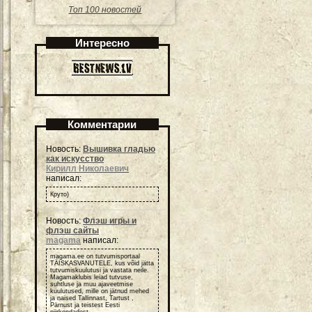
Топ 100 новостей
Интересно
Комментарии
Новость:
Вышивка гладью
как искусство
Кирилл Николаевич
написал:
Круто)
Новость:
Флэш игры и
флэш сайты
magama
написал:
magama.ee on tutvumisportaal
TÄISKASVANUTELE, kus võid jätta
tutvumiskuulutusi ja vastata neile.
Magamaklubis leiad tutvuse,
suhtluse ja muu ajaveetmise
kuulutused, mille on jätnud mehed
ja naised Tallinnast, Tartust ,
Pärnust ja teistest Eesti
piirkondadest.