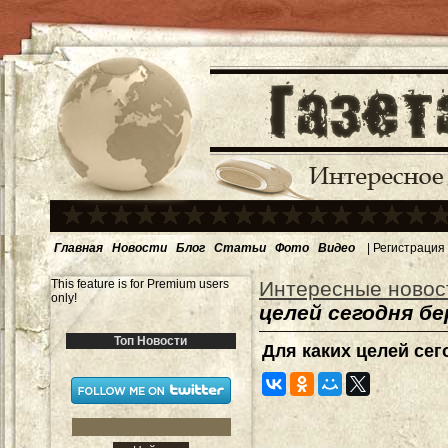
Главная
Новости
Блог
Статьи
Фото
Видео
|
Регистрация
This feature is for Premium users
Интересные новос
only!
целей сегодня б
Топ Новости
Для каких целей се