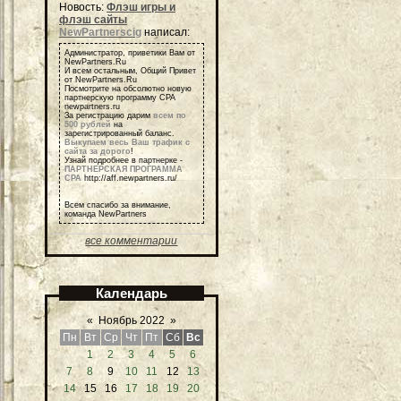
Новость:
Флэш игры и
флэш сайты
NewPartnerscig
написал:
Администратор, приветики Вам от
NewPartners.Ru
И всем остальным, Общий Привет
от NewPartners.Ru
Посмотрите на обсолютно новую
партнерскую программу СРА
newpartners.ru
За регистрацию дарим
всем по
500 рублей
на
зарегистрированный баланс.
Выкупаем весь Ваш трафик с
сайта за дорого
!
Узнай подробнее в партнерке -
ПАРТНЕРСКАЯ ПРОГРАММА
СРА
http://aff.newpartners.ru/
Всем спасибо за внимание,
команда NewPartners
все комментарии
Календарь
«
Ноябрь 2022
»
Пн
Вт
Ср
Чт
Пт
Сб
Вс
1
2
3
4
5
6
7
8
9
10
11
12
13
14
15
16
17
18
19
20