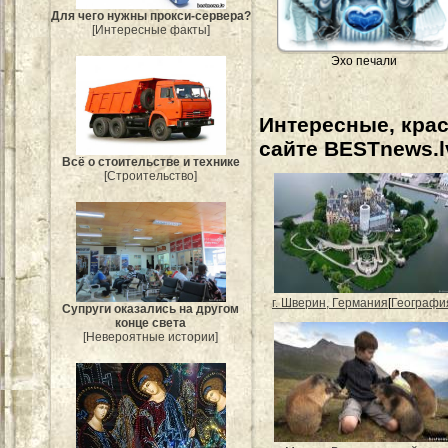
Для чего нужны прокси-сервера?
[Интересные факты]
Эхо печали
Интересные, кра
сайте BESTnews.l
Всё о стоительстве и технике
[Строительство]
г. Шверин, Германия
[
Географи
Супруги оказались на другом
конце света
[Невероятные истории]