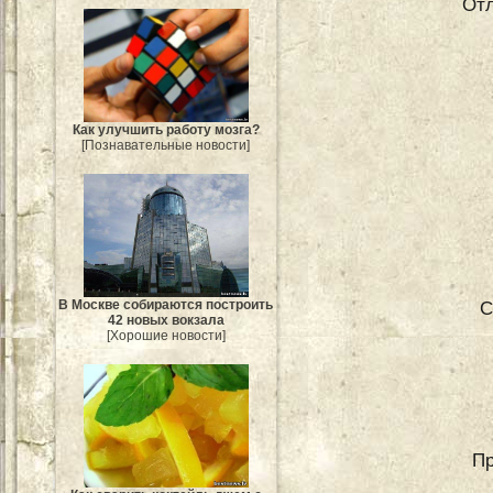
Отл
Как улучшить работу мозга?
[Познавательные новости]
С
В Москве собираются построить
42 новых вокзала
[Хорошие новости]
Пр