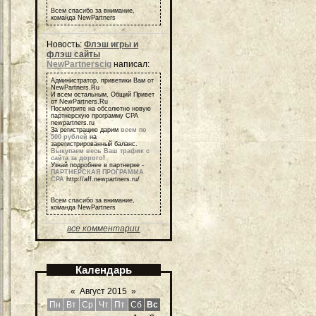
Всем спасибо за внимание,
команда NewPartners
Новость:
Флэш игры и
флэш сайты
NewPartnerscig
написал:
Администратор, приветики Вам от
NewPartners.Ru
И всем остальным, Общий Привет
от NewPartners.Ru
Посмотрите на обсолютно новую
партнерскую программу СРА
newpartners.ru
За регистрацию дарим
всем по
500 рублей
на
зарегистрированный баланс.
Выкупаем весь Ваш трафик с
сайта за дорого
!
Узнай подробнее в партнерке -
ПАРТНЕРСКАЯ ПРОГРАММА
СРА
http://aff.newpartners.ru/
Всем спасибо за внимание,
команда NewPartners
все комментарии
Календарь
«
Август 2015
»
Пн
Вт
Ср
Чт
Пт
Сб
Вс