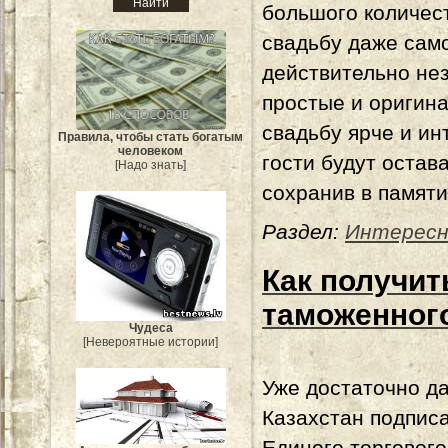
большого количес
свадьбу даже сам
действительно не
простые и оригин
свадьбу ярче и ин
Правила, чтобы стать богатым
человеком
гости будут остав
[Надо знать]
сохранив в памят
Раздел:
Интересн
Как получит
таможенног
Чудеса
[Невероятные истории]
Уже достаточно да
Казахстан подписа
Единого торгового