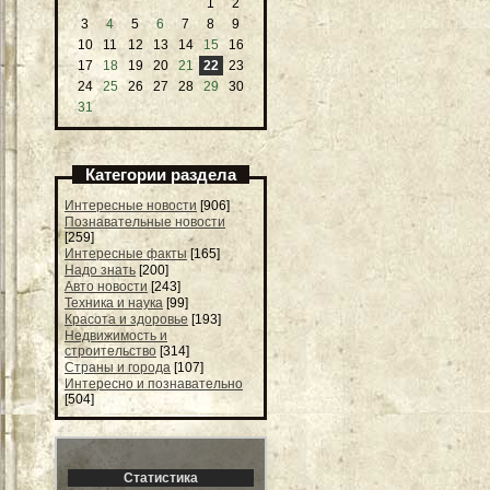
1
2
3
4
5
6
7
8
9
10
11
12
13
14
15
16
17
18
19
20
21
22
23
24
25
26
27
28
29
30
31
Категории раздела
Интересные новости
[906]
Познавательные новости
[259]
Интересные факты
[165]
Надо знать
[200]
Авто новости
[243]
Техника и наука
[99]
Красота и здоровье
[193]
Недвижимость и
строительство
[314]
Страны и города
[107]
Интересно и познавательно
[504]
Статистика