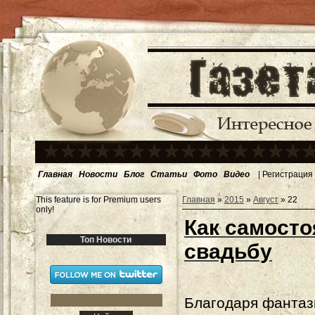
Главная
Новости
Блог
Статьи
Фото
Видео
|
Регистрация
This feature is for Premium users
Главная
»
2015
»
Август
»
22
only!
Как самосто
Топ Новости
свадьбу
Благодаря фантаз