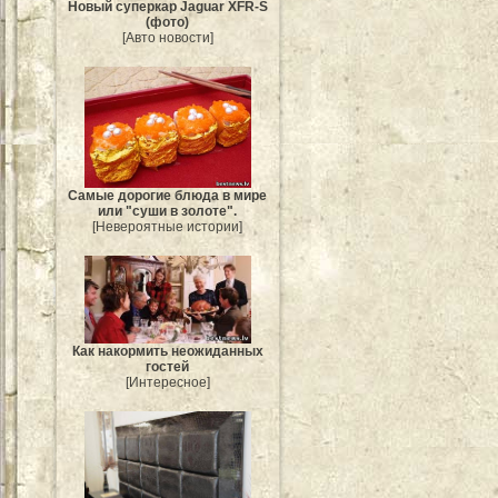
Новый суперкар Jaguar XFR-S
(фото)
[Авто новости]
Самые дорогие блюда в мире
или "суши в золоте".
[Невероятные истории]
Как накормить неожиданных
гостей
[Интересное]