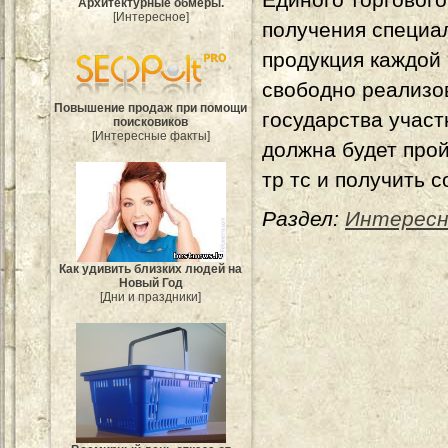
Архитектурные обмеры.
[Интересное]
получения специа
продукция каждой 
свободно реализо
Повышение продаж при помощи
государства участ
поисковиков
[Интересные факты]
должна будет про
тр тс и получить 
Раздел:
Интересн
Как удивить близких людей на
Новый Год
[Дни и праздники]