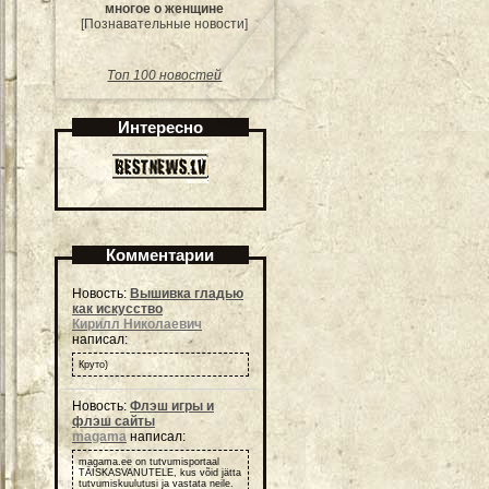
многое о женщине
[Познавательные новости]
Топ 100 новостей
Интересно
Комментарии
Новость:
Вышивка гладью
как искусство
Кирилл Николаевич
написал:
Круто)
Новость:
Флэш игры и
флэш сайты
magama
написал:
magama.ee on tutvumisportaal
TÄISKASVANUTELE, kus võid jätta
tutvumiskuulutusi ja vastata neile.