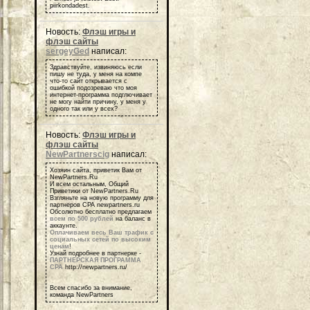
piirkondadest.
Новость:
Флэш игры и
флэш сайты
sergeyGed
написал:
Здравствуйте, извиняюсь если
пишу не туда, у меня на компе
что-то сайт открывается с
ошибкой подозреваю что моя
интернет-программа подглючивает
не могу найти причину, у меня у
одного так или у всех?
Новость:
Флэш игры и
флэш сайты
NewPartnerscig
написал:
Хозяин сайта, приветик Вам от
NewPartners.Ru
И всем остальным, Общий
Приветики от NewPartners.Ru
Взгляньте на новую программу для
партнеров СРА newpartners.ru
Обсолютно бесплатно предлагаем
всем по 500 рублей
на баланс в
аккаунте.
Оплачиваем весь Ваш трафик с
социальных сетей по высоким
ценам
!
Узнай подробнее в партнерке -
ПАРТНЕРСКАЯ ПРОГРАММА
СРА
http://newpartners.ru/
Всем спасибо за внимание,
команда NewPartners