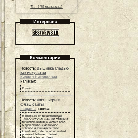
Топ 100 новостей
Интересно
Комментарии
Новость:
Вышивка гладью
как искусство
Кирилл Николаевич
написал:
Круто)
Новость:
Флэш игры и
флэш сайты
magama
написал:
magama.ee on tutvumisportaal
TÄISKASVANUTELE, kus võid jätta
tutvumiskuulutusi ja vastata neile.
Magamaklubis leiad tutvuse,
suhtluse ja muu ajaveetmise
kuulutused, mille on jätnud mehed
ja naised Tallinnast, Tartust ,
Pärnust ja teistest Eesti