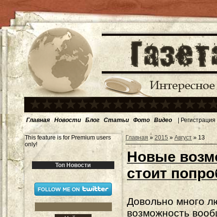
Главная
Новости
Блог
Статьи
Фото
Видео
|
Регистрация
This feature is for Premium users
Главная
»
2015
»
Август
»
13
only!
Новые возмо
Топ Новости
стоит попро
Довольно много л
возможность вооб