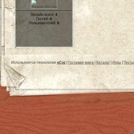
Онлайн всего:
4
Гостей:
4
Пользователей:
0
Используются технологии
uCoz
|
Гостевая книга
|
Каталог
|
Игры
|
Тесты