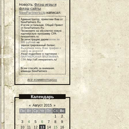
Новость:
Флэш игры и
флэш сайты
NewPartnerscig
написал:
Администратор, приветики Вам от
NewPartners.Ru
И всем остальным, Общий Привет
от NewPartners.Ru
Посмотрите на обсолютно новую
партнерскую программу СРА
newpartners.ru
За регистрацию дарим
всем по
500 рублей
на
зарегистрированный баланс.
Выкупаем весь Ваш трафик с
сайта за дорого
!
Узнай подробнее в партнерке -
ПАРТНЕРСКАЯ ПРОГРАММА
СРА
http://aff.newpartners.ru/
Всем спасибо за внимание,
команда NewPartners
все комментарии
Календарь
«
Август 2015
»
Пн
Вт
Ср
Чт
Пт
Сб
Вс
1
2
3
4
5
6
7
8
9
10
11
12
13
14
15
16