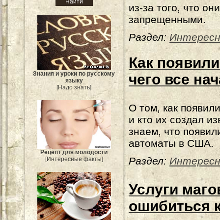
из-за того, что он
запрещенными.
Раздел:
Интересн
Как появили
Знания и уроки по русскому
чего все на
языку
[Надо знать]
О том, как появил
и кто их создал и
знаем, что появил
автоматы в США.
Рецепт для молодости
Раздел:
Интересн
[Интересные факты]
Услуги маго
ошибиться к