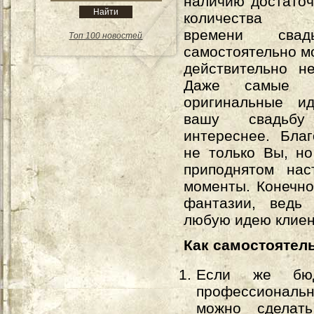
наличию достато
количества с
времени сва
Топ 100 новостей
самостоятельно м
действительно н
Даже самые 
оригинальные и
вашу свадьб
интереснее. Бла
не только Вы, но
приподнятом нас
моменты. Конечно
фантазии, ведь 
любую идею клиен
Как самостоятел
Если же бюд
профессиональн
можно сделат