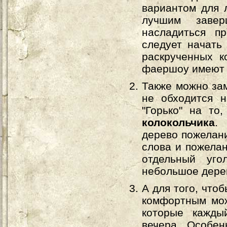
вариантом для 
лучшим завер
насладиться п
следует начать
раскрученных к
фаершоу имеют з
Также можно за
не обходится н
"Горько" на т
колокольчика
.
дерево пожелани
слова и пожелан
отдельный уго
небольшое дере
А для того, что
комфортным мо
которые кажды
вечера. Особен