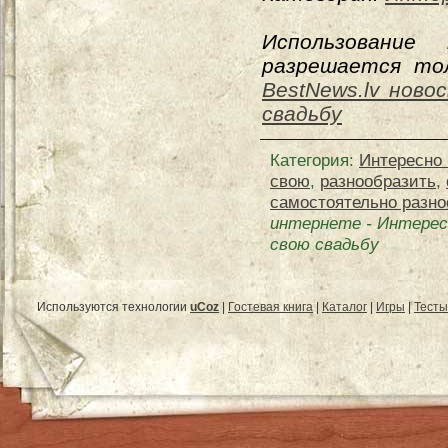
Использование
разрешается тол
BestNews.lv ново
свадьбу
Категория
:
Интересно 
свою
,
разнообразить
,
самостоятельно разно
интернете
-
Интерес
свою свадьбу
Используются технологии
uCoz
|
Гостевая книга
|
Каталог
|
Игры
|
Тесты