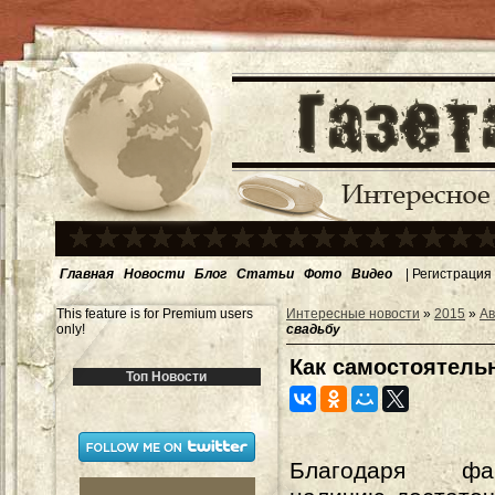
Главная
Новости
Блог
Статьи
Фото
Видео
|
Регистрация
This feature is for Premium users
Интересные новости
»
2015
»
Ав
only!
свадьбу
Как самостоятель
Топ Новости
Благодаря ф