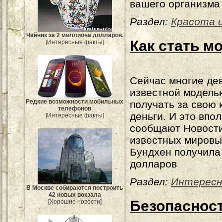
вашего организма
Раздел:
Красота и
Чайник за 2 миллиона долларов.
Как стать 
[Интересные факты]
Сейчас многие де
известной модель
Редкие возможности мобильных
получать за свою
телефонов
деньги. И это впол
[Интересные факты]
сообщают Новости
известных мировы
Бундхен получила
долларов
Раздел:
Интересн
В Москве собираются построить
42 новых вокзала
Безопасност
[Хорошие новости]