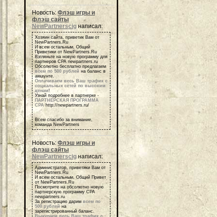
Новость:
Флэш игры и
флэш сайты
NewPartnerscig
написал:
Хозяин сайта, приветик Вам от
NewPartners.Ru
И всем остальным, Общий
Приветики от NewPartners.Ru
Взгляньте на новую программу для
партнеров СРА newpartners.ru
Обсолютно бесплатно предлагаем
всем по 500 рублей
на баланс в
аккаунте.
Оплачиваем весь Ваш трафик с
социальных сетей по высоким
ценам
!
Узнай подробнее в партнерке -
ПАРТНЕРСКАЯ ПРОГРАММА
СРА
http://newpartners.ru/
Всем спасибо за внимание,
команда NewPartners
Новость:
Флэш игры и
флэш сайты
NewPartnerscig
написал:
Администратор, приветики Вам от
NewPartners.Ru
И всем остальным, Общий Привет
от NewPartners.Ru
Посмотрите на обсолютно новую
партнерскую программу СРА
newpartners.ru
За регистрацию дарим
всем по
500 рублей
на
зарегистрированный баланс.
Выкупаем весь Ваш трафик с