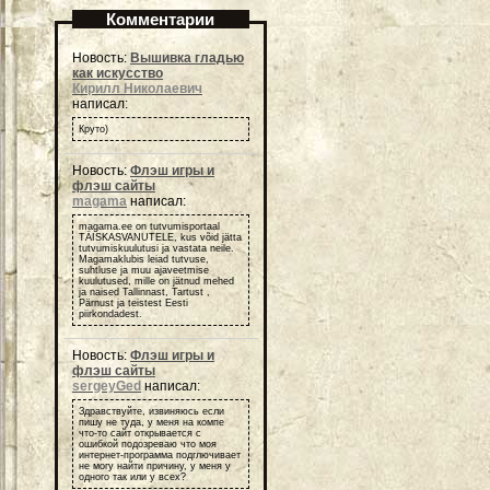
Комментарии
Новость:
Вышивка гладью
как искусство
Кирилл Николаевич
написал:
Круто)
Новость:
Флэш игры и
флэш сайты
magama
написал:
magama.ee on tutvumisportaal
TÄISKASVANUTELE, kus võid jätta
tutvumiskuulutusi ja vastata neile.
Magamaklubis leiad tutvuse,
suhtluse ja muu ajaveetmise
kuulutused, mille on jätnud mehed
ja naised Tallinnast, Tartust ,
Pärnust ja teistest Eesti
piirkondadest.
Новость:
Флэш игры и
флэш сайты
sergeyGed
написал:
Здравствуйте, извиняюсь если
пишу не туда, у меня на компе
что-то сайт открывается с
ошибкой подозреваю что моя
интернет-программа подглючивает
не могу найти причину, у меня у
одного так или у всех?