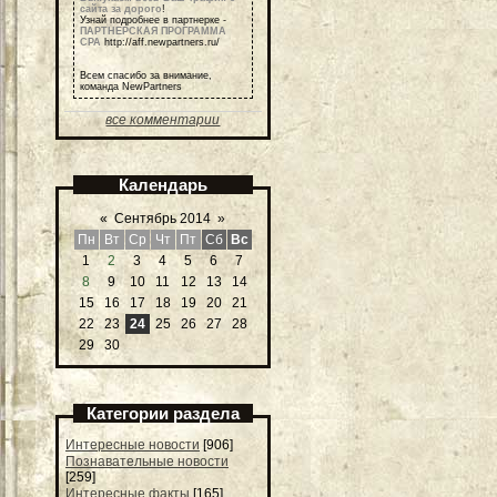
сайта за дорого
!
Узнай подробнее в партнерке -
ПАРТНЕРСКАЯ ПРОГРАММА
СРА
http://aff.newpartners.ru/
Всем спасибо за внимание,
команда NewPartners
все комментарии
Календарь
«
Сентябрь 2014
»
Пн
Вт
Ср
Чт
Пт
Сб
Вс
1
2
3
4
5
6
7
8
9
10
11
12
13
14
15
16
17
18
19
20
21
22
23
24
25
26
27
28
29
30
Категории раздела
Интересные новости
[906]
Познавательные новости
[259]
Интересные факты
[165]