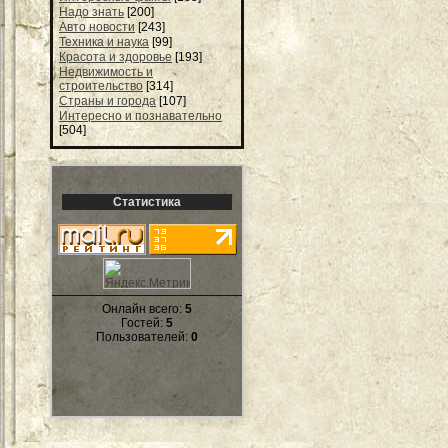
Надо знать
[200]
Авто новости
[243]
Техника и наука
[99]
Красота и здоровье
[193]
Недвижимость и
строительство
[314]
Страны и города
[107]
Интересно и познавательно
[504]
Статистика
Онлайн всего:
5
Гостей:
5
Пользователей:
0