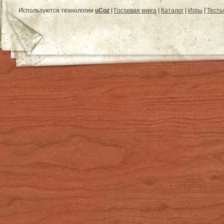
Используются технологии
uCoz
|
Гостевая книга
|
Каталог
|
Игры
|
Тесты