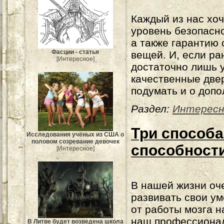
Каждый из нас хо
уровень безопасно
а также гарантию
Фасции - статья
вещей. И, если ра
[Интересное]
достаточно лишь 
качественные двер
подумать и о доп
Раздел:
Интересн
Три способа
Исследования учёных из США о
половом созревание девочек
способност
[Интересное]
В нашей жизни оч
развивать свои ум
от работы мозга н
наш профессионал
В Литве будет возведена школа