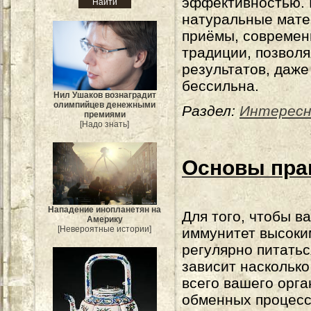
эффективностью. 
натуральные мате
приёмы, современ
традиции, позвол
результатов, даже
бессильна.
Нил Ушаков вознаградит
олимпийцев денежными
Раздел:
Интерес
премиями
[Надо знать]
Основы пра
Нападение инопланетян на
Для того, чтобы в
Америку
[Невероятные истории]
иммунитет высоки
регулярно питатьс
зависит насколько
всего вашего орга
обменных процесс