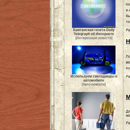
по
и 
бы
то
Британская газета Daily
Ра
Telegraph об Интернете
[Интересные новости]
Н
По
мо
по
Используем светодиоды в
Ра
автомобиле
[Авто новости]
М
Дл
мо
Ра