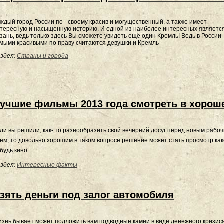
ждый город России по - своему красив и могущественный, а также имеет
тересную и насыщенную историю. И одной из наиболее интересных являетс
зань, ведь только здесь Вы сможете увидеть ещё один Кремль! Ведь в России
мыми красивыми по праву считаются девушки и Кремль
здел:
Страны и города
учшие фильмы 2013 года смотреть в хорош
ли вы решили, как- то разнообразить свой вечерний досуг перед новым рабо
ем, то довольно хорошим в таком вопросе решение может стать просмотр как
будь кино.
здел:
Интересные факты
зять деньги под залог автомобиля
знь бывает может подложить вам подводные камни в виде денежного кризиса