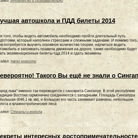
здел:
Интересно и познавательно
учшая автошкола и ПДД билеты 2014
я того, чтобы водить автомобиль необходимо пройти длительный путь
дготовки, который наполнен стрессами и сложными задачами. И помимо того,
м потребуется выучить огромное количество теории, научиться водить
томобиль и запомнить правила движения на дороге, также необходимо будет
ать экзаменационные билеты пдд 2014 и сдать экзамены
здел:
Авто новости
евероятно! Такого Вы ещё не знали о Сингап
ород льва" именно так переводится с санскрита Сингапур. В этой республике
адиции Востока гармонично соединяются с западными. Площадь Сингапура
большая (646,1 кв. км), и большую его часть занимают равнины, небольшие
лота и влажнотропические леса
здел:
Страны и города
екреты интересных достопримечательносте