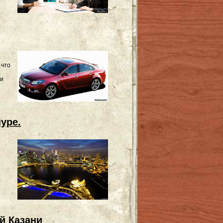
 что
 и
уре.
й Казани