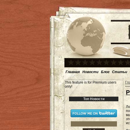
Главная
Новости
Блог
Статьи
This feature is for Premium users
Гл
only!
Р
Топ Новости
Ло
по
ва
эт
ис