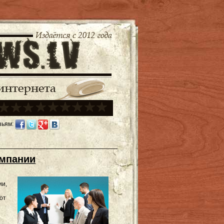
зьям:
омпании
ии,
от