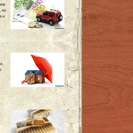
ием
, но
е и
и,
т