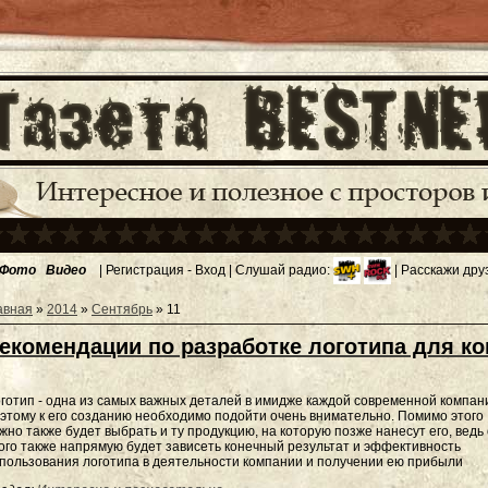
Фото
Видео
|
Регистрация
-
Вход
| Слушай радио:
| Расскажи дру
авная
»
2014
»
Сентябрь
»
11
екомендации по разработке логотипа для к
готип - одна из самых важных деталей в имидже каждой современной компан
этому к его созданию необходимо подойти очень внимательно. Помимо этого
жно также будет выбрать и ту продукцию, на которую позже нанесут его, ведь 
ого также напрямую будет зависеть конечный результат и эффективность
пользования логотипа в деятельности компании и получении ею прибыли