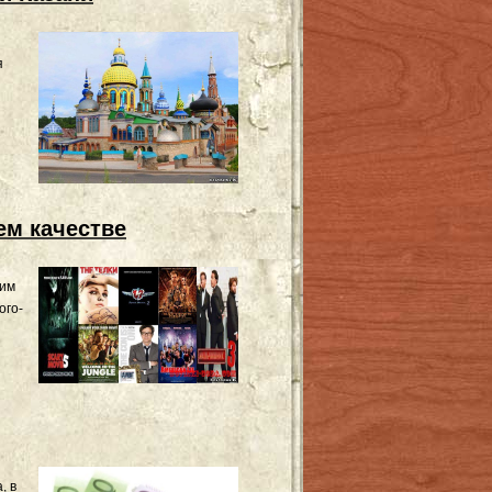
я
ем качестве
чим
ого-
, в