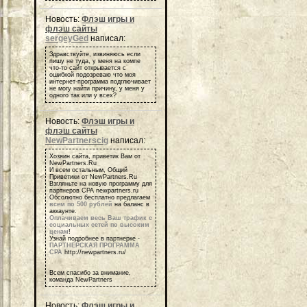
Новость:
Флэш игры и
флэш сайты
sergeyGed
написал:
Здравствуйте, извиняюсь если
пишу не туда, у меня на компе
что-то сайт открывается с
ошибкой подозреваю что моя
интернет-программа подглючивает
не могу найти причину, у меня у
одного так или у всех?
Новость:
Флэш игры и
флэш сайты
NewPartnerscig
написал:
Хозяин сайта, приветик Вам от
NewPartners.Ru
И всем остальным, Общий
Приветики от NewPartners.Ru
Взгляньте на новую программу для
партнеров СРА newpartners.ru
Обсолютно бесплатно предлагаем
всем по 500 рублей
на баланс в
аккаунте.
Оплачиваем весь Ваш трафик с
социальных сетей по высоким
ценам
!
Узнай подробнее в партнерке -
ПАРТНЕРСКАЯ ПРОГРАММА
СРА
http://newpartners.ru/
Всем спасибо за внимание,
команда NewPartners
Новость:
Флэш игры и