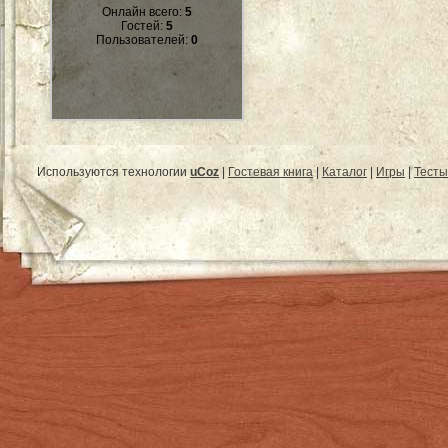
Онлайн всего:
5
Гостей:
5
Пользователей:
0
Используются технологии
uCoz
|
Гостевая книга
|
Каталог
|
Игры
|
Тесты