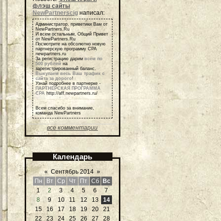
флэш сайты
NewPartnerscig
написал:
Администратор, приветики Вам от
NewPartners.Ru
И всем остальным, Общий Привет
от NewPartners.Ru
Посмотрите на обсолютно новую
партнерскую программу СРА
newpartners.ru
За регистрацию дарим
всем по
500 рублей
на
зарегистрированный баланс.
Выкупаем весь Ваш трафик с
сайта за дорого
!
Узнай подробнее в партнерке -
ПАРТНЕРСКАЯ ПРОГРАММА
СРА
http://aff.newpartners.ru/
Всем спасибо за внимание,
команда NewPartners
все комментарии
Календарь
«
Сентябрь 2014
»
Пн
Вт
Ср
Чт
Пт
Сб
Вс
1
2
3
4
5
6
7
8
9
10
11
12
13
14
15
16
17
18
19
20
21
22
23
24
25
26
27
28