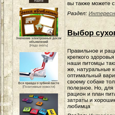
вы также можете с
Раздел:
Интерес
Выбор сухог
Значение электронных досок
объявлений
[Надо знать]
Правильное и раци
крепкого здоровья
наши питомцы так
же, натуральные к
оптимальный вариа
своему собаке то
Вся правда о зубной пасте
полезное. Но, для
[Позитивные новости]
рацион и план пи
затраты и хороши
любимца