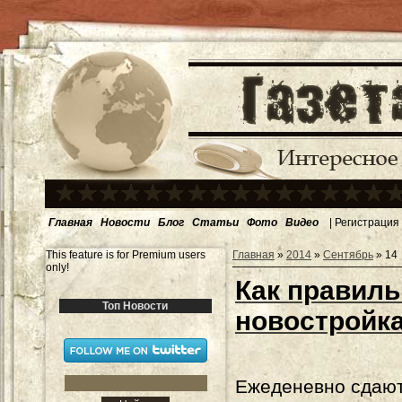
Главная
Новости
Блог
Статьи
Фото
Видео
|
Регистрация
This feature is for Premium users
Главная
»
2014
»
Сентябрь
»
14
only!
Как правиль
Топ Новости
новостройк
Ежеденевно сдают