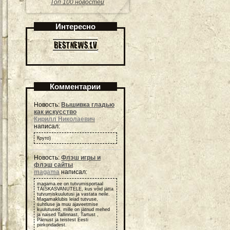
Топ 100 новостей
Интересно
Комментарии
Новость:
Вышивка гладью
как искусство
Кирилл Николаевич
написал:
Круто)
Новость:
Флэш игры и
флэш сайты
magama
написал:
magama.ee on tutvumisportaal
TÄISKASVANUTELE, kus võid jätta
tutvumiskuulutusi ja vastata neile.
Magamaklubis leiad tutvuse,
suhtluse ja muu ajaveetmise
kuulutused, mille on jätnud mehed
ja naised Tallinnast, Tartust ,
Pärnust ja teistest Eesti
piirkondadest.