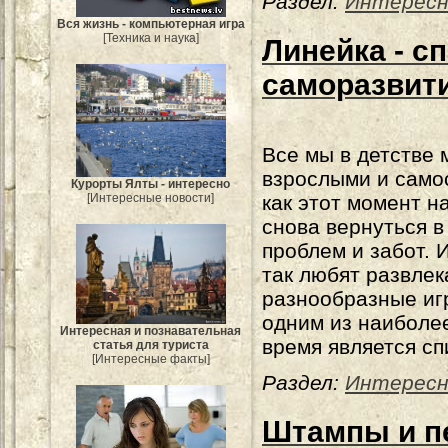
Раздел:
Интересн
Вся жизнь - компьютерная игра
[Техника и наука]
Линейка - с
саморазвит
Все мы в детстве 
взрослыми и самос
Курорты Ялты - интересно
[Интересные новости]
как этот момент на
снова вернуться в 
проблем и забот. 
так любят развлек
разнообразные игр
одним из наиболе
Интересная и познавательная
время является с
статья для туриста
[Интересные факты]
Раздел:
Интересн
Штампы и п