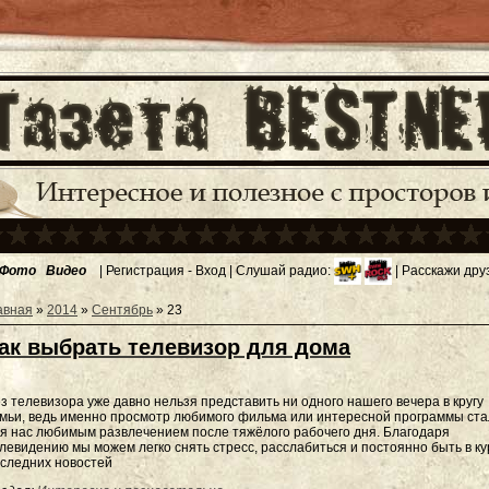
Фото
Видео
|
Регистрация
-
Вход
| Слушай радио:
| Расскажи дру
авная
»
2014
»
Сентябрь
»
23
ак выбрать телевизор для дома
з телевизора уже давно нельзя представить ни одного нашего вечера в кругу
мьи, ведь именно просмотр любимого фильма или интересной программы ст
я нас любимым развлечением после тяжёлого рабочего дня. Благодаря
левидению мы можем легко снять стресс, расслабиться и постоянно быть в ку
следних новостей