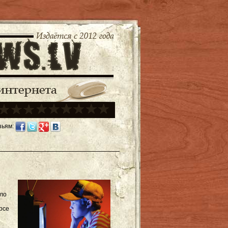
зьям:
ало
рсе