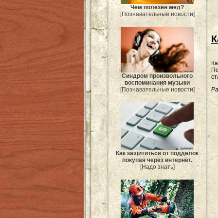
Чем полезен мед?
[Познавательные новости]
К
Ка
По
Синдром произвольного
ст
воспоминания музыки
[Познавательные новости]
Ра
Как защититься от подделок
покупая через интернет.
[Надо знать]