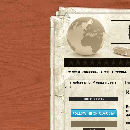
Главная
Новости
Блог
Статьи
This feature is for Premium users
Гл
only!
К
Топ Новости
Бе
се
дл
те
по