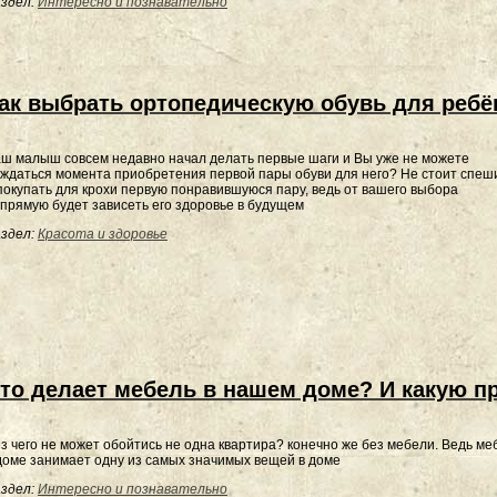
здел:
Интересно и познавательно
ак выбрать ортопедическую обувь для ребё
ш малыш совсем недавно начал делать первые шаги и Вы уже не можете
ждаться момента приобретения первой пары обуви для него? Не стоит спеш
покупать для крохи первую понравившуюся пару, ведь от вашего выбора
прямую будет зависеть его здоровье в будущем
здел:
Красота и здоровье
то делает мебель в нашем доме? И какую п
з чего не может обойтись не одна квартира? конечно же без мебели. Ведь ме
доме занимает одну из самых значимых вещей в доме
здел:
Интересно и познавательно