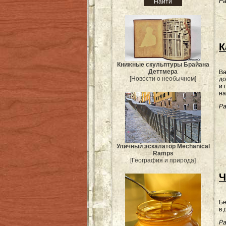
Ра
К
Книжные скульптуры Брайана
Деттмера
Ва
[Новости о необычном]
до
и 
на
Ра
Уличный эскалатор Mechanical
Ramps
[География и природа]
Ч
Бе
в 
Ра