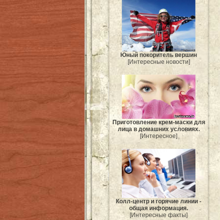
Юный покоритель вершин
[Интересные новости]
Приготовление крем-маски для
лица в домашних условиях.
[Интересное]
Колл-центр и горячие линии -
общая информация.
[Интересные факты]