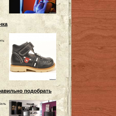
нка
ить
равильно подобрать
бель