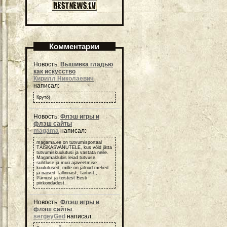
Комментарии
Новость:
Вышивка гладью
как искусство
Кирилл Николаевич
написал:
Круто)
Новость:
Флэш игры и
флэш сайты
magama
написал:
magama.ee on tutvumisportaal
TÄISKASVANUTELE, kus võid jätta
tutvumiskuulutusi ja vastata neile.
Magamaklubis leiad tutvuse,
suhtluse ja muu ajaveetmise
kuulutused, mille on jätnud mehed
ja naised Tallinnast, Tartust ,
Pärnust ja teistest Eesti
piirkondadest.
Новость:
Флэш игры и
флэш сайты
sergeyGed
написал: