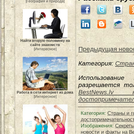
[География и природа]
Найти вторую половинку на
сайте знакомств
Предыдущая ново
[Интересное]
Категория:
Стран
Использование
разрешается тол
BestNews.lv н
Работа в сети интернет из дома
[Интересное]
достопримечател
Категория
:
Страны и г
достопримечательнос
Изображения:
Секреты
новости и факты на Be