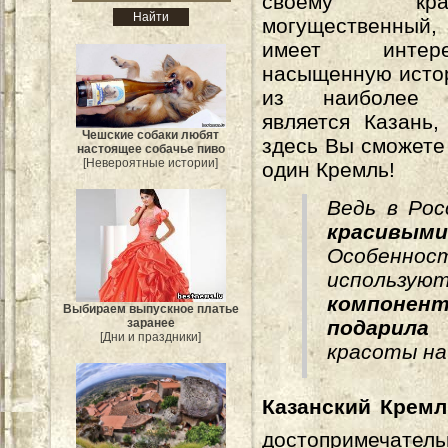
своему к
могущественны
имеет инте
насыщенную исто
из наиболее 
является Казань,
Чешские собаки любят
здесь Вы сможете
настоящее собачье пиво
[Невероятные истории]
один Кремль!
Ведь в Рос
красивыми
Особенно
использую
компонен
Выбираем выпускное платье
заранее
подарила
[Дни и праздники]
красоты на
Казанский Кремл
достопримечател