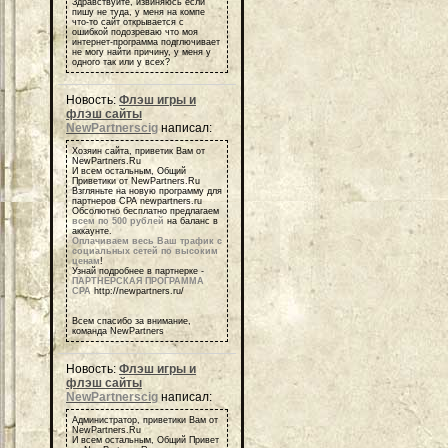
Здравствуйте, извиняюсь если
пишу не туда, у меня на компе
что-то сайт открывается с
ошибкой подозреваю что моя
интернет-программа подглючивает
не могу найти причину, у меня у
одного так или у всех?
Новость:
Флэш игры и
флэш сайты
NewPartnerscig
написал:
Хозяин сайта, приветик Вам от
NewPartners.Ru
И всем остальным, Общий
Приветики от NewPartners.Ru
Взгляньте на новую программу для
партнеров СРА newpartners.ru
Обсолютно бесплатно предлагаем
всем по 500 рублей
на баланс в
аккаунте.
Оплачиваем весь Ваш трафик с
социальных сетей по высоким
ценам
!
Узнай подробнее в партнерке -
ПАРТНЕРСКАЯ ПРОГРАММА
СРА
http://newpartners.ru/
Всем спасибо за внимание,
команда NewPartners
Новость:
Флэш игры и
флэш сайты
NewPartnerscig
написал:
Администратор, приветики Вам от
NewPartners.Ru
И всем остальным, Общий Привет