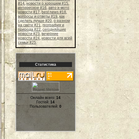
#14
,
новости о хорошем #15
,
интересное #16
,
авто и мото
новости #17
,
best news #18
,
вопросы и ответы #19
,
как
сделать лучше #20
,
о разном
на свете #21
,
география и
природа #22
,
сегодняйшие
новости #23
,
вечерние
новости #24
,
новости для всей
семьи #25
.
Статистика
Онлайн всего:
14
Гостей:
14
Пользователей:
0