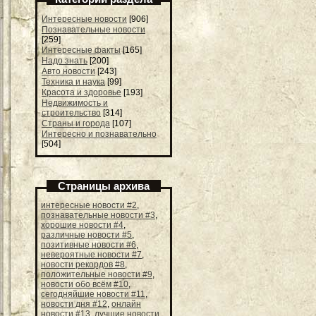
Интересные новости
[906]
Познавательные новости
[259]
Интересные факты
[165]
Надо знать
[200]
Авто новости
[243]
Техника и наука
[99]
Красота и здоровье
[193]
Недвижимость и
строительство
[314]
Страны и города
[107]
Интересно и познавательно
[504]
Страницы архива
интересные новости #2
,
познавательные новости #3
,
хорошие новости #4
,
различные новости #5
,
позитивные новости #6
,
невероятные новости #7
,
новости рекордов #8
,
положительные новости #9
,
новости обо всём #10
,
сегодняйшие новости #11
,
новости дня #12
,
онлайн
новости #13
,
лучшие новости