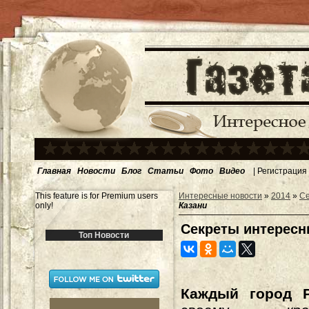
Главная
Новости
Блог
Статьи
Фото
Видео
|
Регистрация
This feature is for Premium users
Интересные новости
»
2014
»
Се
only!
Казани
Секреты интересн
Топ Новости
Каждый город 