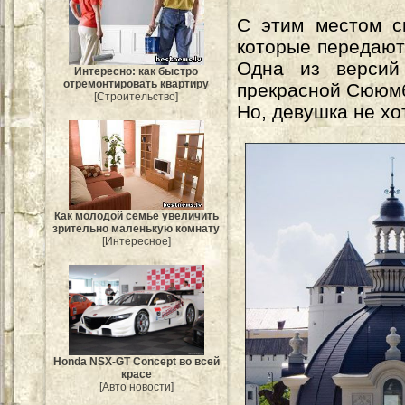
С этим местом с
которые передают
Одна из версий 
Интересно: как быстро
отремонтировать квартиру
прекрасной Сююмб
[Строительство]
Но, девушка не хо
Как молодой семье увеличить
зрительно маленькую комнату
[Интересное]
Honda NSX-GT Concept во всей
красе
[Авто новости]