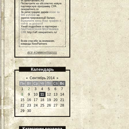
от NewPartners.Ru
Посмотрите на обсолютно новую
партнерскую программу СРА
newpartners.ru
За регистрацию дарим
всем по
500 рублей
на
зарегистрированный баланс.
Выкупаем весь Ваш трафик с
сайта за дорого
!
Узнай подробнее в партнерке -
ПАРТНЕРСКАЯ ПРОГРАММА
СРА
http://aff.newpartners.ru/
Всем спасибо за внимание,
команда NewPartners
все комментарии
Календарь
«
Сентябрь 2014
»
Пн
Вт
Ср
Чт
Пт
Сб
Вс
1
2
3
4
5
6
7
8
9
10
11
12
13
14
15
16
17
18
19
20
21
22
23
24
25
26
27
28
29
30
Категории раздела