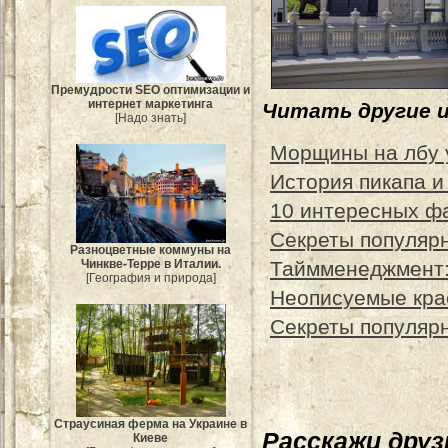
Премудрости SEO оптимизации и
интернет маркетинга
Читать другие 
[Надо знать]
Морщины на лбу 
История пикапа и
10 интересных ф
Секреты популярн
Разноцветные коммуны на
Таймменеджмент:
Чинкве-Терре в Италии.
[География и природа]
Неописуемые кра
Секреты популярн
Страусиная ферма на Украине в
Расскажи дру
Киеве