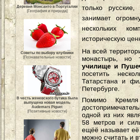
только русские,
Деревня Монсанто в Португалии
[География и природа]
занимает огромн
нескольких ко
историческую цен
На всей территор
Советы по выбору клубники
[Познавательные новости]
монастырь, но 
училище и Пуше
посетить неско
Татарстана и фи
Петербурге.
В честь женевского бутика была
Помимо Кремл
выпущена новая модель
достопримечатель
Audemars Piguet
[Позитивные новости]
одной из них явл
58 метров и сил
ещёё называет её 
можно считать и 