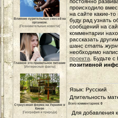
постоянно развива
происходило вмес
на сайте какие-то
Влияние курительных смесей на
буду рад узнать о
организм.
сообщений на сай
[Познавательные новости]
комментарии нахо
рассказать другим
шанс
стать журн
необходимо напи
проекта
. Будьте 
Главное это правильное питание
позитивной инф
[Интересные факты]
Язык
: Русский
Длительность мат
Всего комментариев
:
0
Страусиная ферма на Украине в
Киеве
Для добавления 
[География и природа]