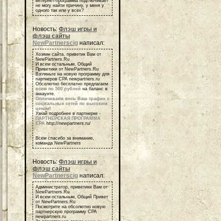
интернет-программа подглючивает
не могу найти причину, у меня у
одного так или у всех?
Новость:
Флэш игры и
флэш сайты
NewPartnerscig
написал:
Хозяин сайта, приветик Вам от
NewPartners.Ru
И всем остальным, Общий
Приветики от NewPartners.Ru
Взгляньте на новую программу для
партнеров СРА newpartners.ru
Обсолютно бесплатно предлагаем
всем по 500 рублей
на баланс в
аккаунте.
Оплачиваем весь Ваш трафик с
социальных сетей по высоким
ценам
!
Узнай подробнее в партнерке -
ПАРТНЕРСКАЯ ПРОГРАММА
СРА
http://newpartners.ru/
Всем спасибо за внимание,
команда NewPartners
Новость:
Флэш игры и
флэш сайты
NewPartnerscig
написал:
Администратор, приветики Вам от
NewPartners.Ru
И всем остальным, Общий Привет
от NewPartners.Ru
Посмотрите на обсолютно новую
партнерскую программу СРА
newpartners.ru