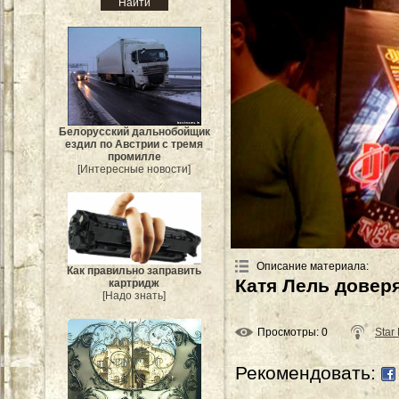
Белорусский дальнобойщик
ездил по Австрии с тремя
промилле
[Интересные новости]
Описание материала
:
Как правильно заправить
Катя Лель доверя
картридж
[Надо знать]
Просмотры
: 0
Star
Рекомендовать: