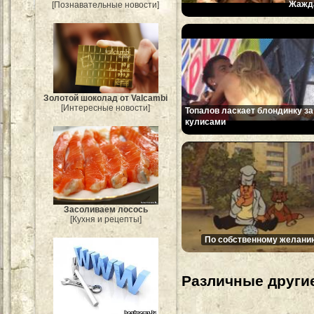
Жажд
[Познавательные новости]
Золотой шоколад от Valcambi
[Интересные новости]
Топалов ласкает блондинку за
кулисами
Засоливаем лосось
[Кухня и рецепты]
По собственному желани
Различные другие