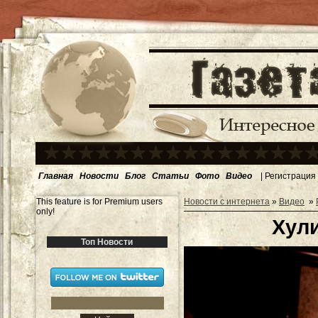
Главная
Новости
Блог
Статьи
Фото
Видео
|
Регистрация
This feature is for Premium users
Новости с интернета
»
Видео
»
only!
Хули
Топ Новости