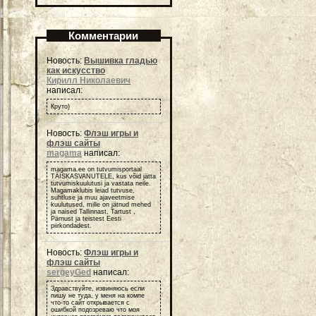
Комментарии
Новость:
Вышивка гладью
как искусство
Кирилл Николаевич
написал:
Круто)
Новость:
Флэш игры и
флэш сайты
magama
написал:
magama.ee on tutvumisportaal
TÄISKASVANUTELE, kus võid jätta
tutvumiskuulutusi ja vastata neile.
Magamaklubis leiad tutvuse,
suhtluse ja muu ajaveetmise
kuulutused, mille on jätnud mehed
ja naised Tallinnast, Tartust ,
Pärnust ja teistest Eesti
piirkondadest.
Новость:
Флэш игры и
флэш сайты
sergeyGed
написал:
Здравствуйте, извиняюсь если
пишу не туда, у меня на компе
что-то сайт открывается с
ошибкой подозреваю что моя