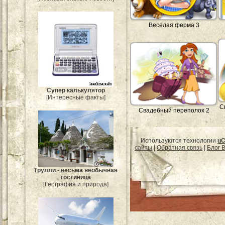
Веселая ферма 3
Супер калькулятор
[Интересные факты]
С
Свадебный переполох 2
Используются технологии
uC
сайты
|
Обратная связь
|
Блог B
Трулли - весьма необычная
гостиница
[География и природа]