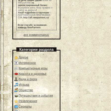
За регистрацию дарим
всем по
500 рублей
на
зарегистрированный баланс.
Выкупаем весь Ваш трафик с
сайта за дорого
!
Узнай подробнее в партнерке -
ПАРТНЕРСКАЯ ПРОГРАММА
СРА
http://aff.newpartners.ru/
Всем спасибо за внимание,
команда NewPartners
все комментарии
Категории раздела
Другое
Интересное
Компьютерные игры
Красота и здоровье
Люди и блоги
Музыка
Общество
Путешествия и события
Развлечения
Сериалы