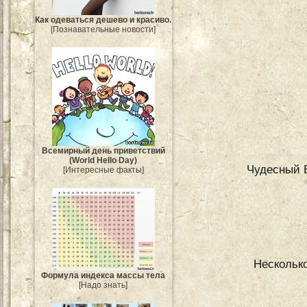
Как одеваться дешево и красиво.
[Познавательные новости]
Всемирный день приветствий
(World Hello Day)
Чудесный 
[Интересные факты]
Несколько
Формула индекса массы тела
[Надо знать]