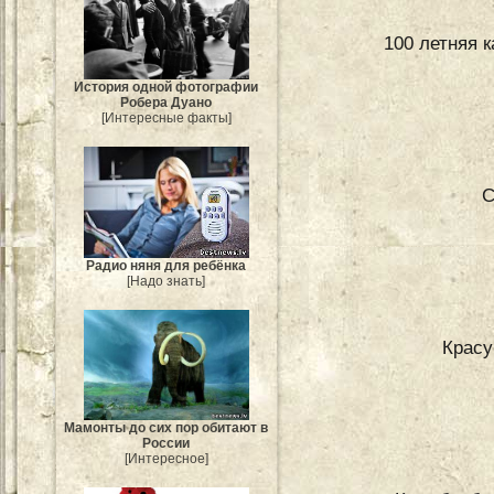
100 летняя 
История одной фотографии
Робера Дуано
[Интересные факты]
С
Радио няня для ребёнка
[Надо знать]
Красу
Мамонты до сих пор обитают в
России
[Интересное]