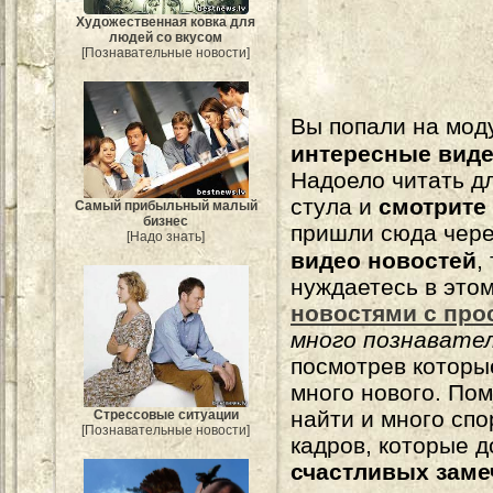
Художественная ковка для
людей со вкусом
[Познавательные новости]
Вы попали на мо
интересные вид
Надоело читать 
стула и
смотрите
Самый прибыльный малый
бизнес
пришли сюда чере
[Надо знать]
видео новостей
,
нуждаетесь в это
новостями с про
много познавате
посмотрев которы
много нового. По
найти и много сп
Стрессовые ситуации
[Познавательные новости]
кадров, которые 
счастливых зам