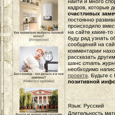
найти и много сп
кадров, которые 
счастливых зам
постоянно развива
происходило вмес
на сайте какие-то
Как правильно выбрать газовый
котел?
буду рад узнать о
[Интересное]
сообщений на сай
комментарии нахо
рассказать другим
шанс
стать журн
необходимо напи
Бессонница - что делать и в чем
проекта
. Будьте 
причина?
позитивной инф
[Новости о здоровье]
Язык
: Русский
Длительность мат
Выход из непростой ситуации