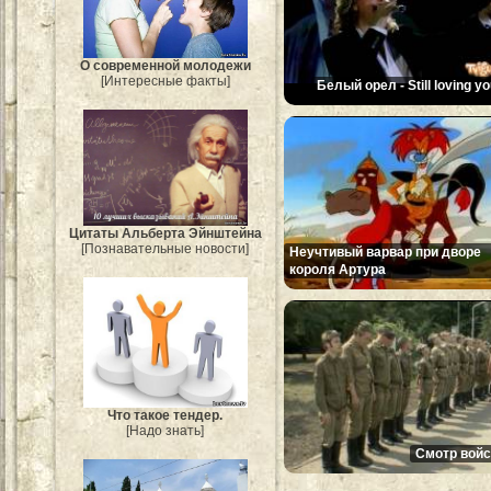
О современной молодежи
[Интересные факты]
Белый орел - Still loving y
Цитаты Альберта Эйнштейна
[Познавательные новости]
Неучтивый варвар при дворе
короля Артура
Что такое тендер.
[Надо знать]
Смотр войс