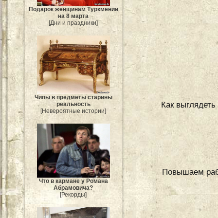
Подарок женщинам Туркмении
на 8 марта
[Дни и праздники]
Чипы в предметы старины
Как выглядеть
реальность
[Невероятные истории]
Повышаем раб
Что в кармане у Романа
Абрамовича?
[Рекорды]