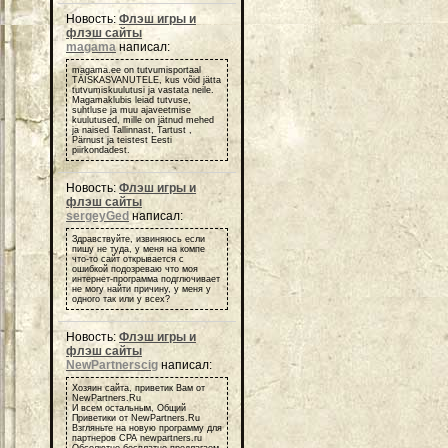
Новость:
Флэш игры и
флэш сайты
magama
написал:
magama.ee on tutvumisportaal
TÄISKASVANUTELE, kus võid jätta
tutvumiskuulutusi ja vastata neile.
Magamaklubis leiad tutvuse,
suhtluse ja muu ajaveetmise
kuulutused, mille on jätnud mehed
ja naised Tallinnast, Tartust ,
Pärnust ja teistest Eesti
piirkondadest.
Новость:
Флэш игры и
флэш сайты
sergeyGed
написал:
Здравствуйте, извиняюсь если
пишу не туда, у меня на компе
что-то сайт открывается с
ошибкой подозреваю что моя
интернет-программа подглючивает
не могу найти причину, у меня у
одного так или у всех?
Новость:
Флэш игры и
флэш сайты
NewPartnerscig
написал:
Хозяин сайта, приветик Вам от
NewPartners.Ru
И всем остальным, Общий
Приветики от NewPartners.Ru
Взгляньте на новую программу для
партнеров СРА newpartners.ru
Обсолютно бесплатно предлагаем