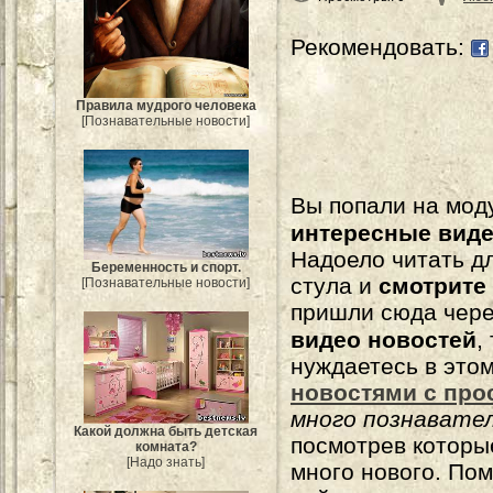
Рекомендовать:
Правила мудрого человека
[Познавательные новости]
Вы попали на мо
интересные вид
Надоело читать 
Беременность и спорт.
стула и
смотрите
[Познавательные новости]
пришли сюда чере
видео новостей
,
нуждаетесь в это
новостями с про
много познавате
Какой должна быть детская
посмотрев которы
комната?
[Надо знать]
много нового. По