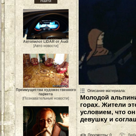
Автопилот LIDAR от Audi
[Авто новости]
Преимущества художественного
Описание материала
:
паркета
Молодой альпини
[Познавательные новости]
горах. Жители э
условием, что о
девушку и соглаш
Просмотры
: 0
Люби