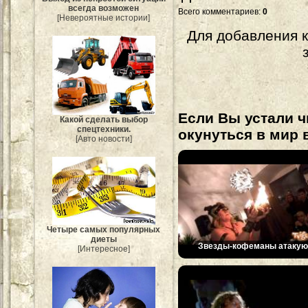
всегда возможен
Всего комментариев
:
0
[Невероятные истории]
Для добавления 
Если Вы устали ч
Какой сделать выбор
спецтехники.
окунуться в мир 
[Авто новости]
Четыре самых популярных
диеты
Звезды-кофеманы атакую
[Интересное]