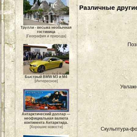
Различные другие
Трулли - весьма необычная
гостиница
[География и природа]
Поз
Быстрый BMW M3 и M4
[Интересное]
Увлаж
Антарктический доллар —
неофициальная валюта
континента Антарктида.
[Хорошие новости]
Скульптура-фо