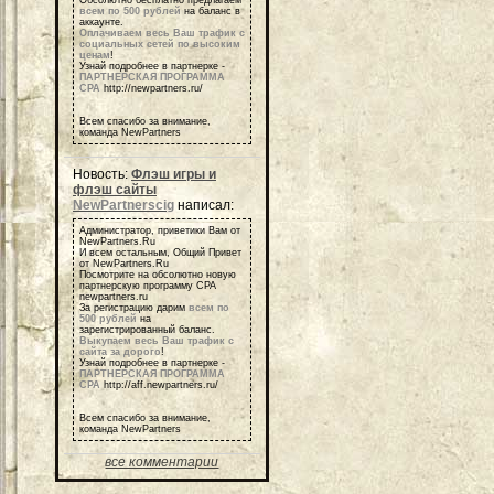
всем по 500 рублей
на баланс в
аккаунте.
Оплачиваем весь Ваш трафик с
социальных сетей по высоким
ценам
!
Узнай подробнее в партнерке -
ПАРТНЕРСКАЯ ПРОГРАММА
СРА
http://newpartners.ru/
Всем спасибо за внимание,
команда NewPartners
Новость:
Флэш игры и
флэш сайты
NewPartnerscig
написал:
Администратор, приветики Вам от
NewPartners.Ru
И всем остальным, Общий Привет
от NewPartners.Ru
Посмотрите на обсолютно новую
партнерскую программу СРА
newpartners.ru
За регистрацию дарим
всем по
500 рублей
на
зарегистрированный баланс.
Выкупаем весь Ваш трафик с
сайта за дорого
!
Узнай подробнее в партнерке -
ПАРТНЕРСКАЯ ПРОГРАММА
СРА
http://aff.newpartners.ru/
Всем спасибо за внимание,
команда NewPartners
все комментарии