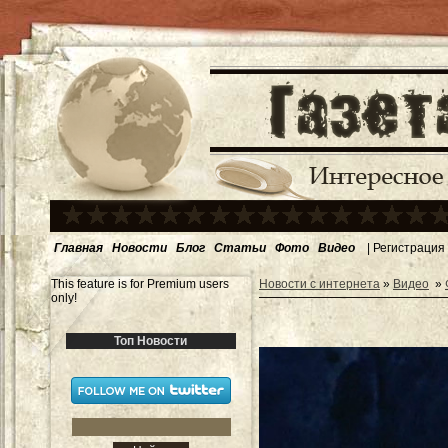
Главная
Новости
Блог
Статьи
Фото
Видео
|
Регистрация
This feature is for Premium users
Новости с интернета
»
Видео
»
only!
Топ Новости