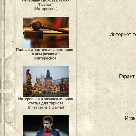
Лечебные свойства камня
"Гранат".
[Интересное]
Интернет т
Полная и частичная апелляция -
в чем разница?
[Интересное]
Гарант
Интересная и познавательная
статья для туриста
[Интересные факты]
Игры