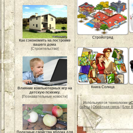
Стройотряд
Как сэкономить на постройке
вашего дома
[Строительство]
Книга Солнца
Влияние компьютерных игр на
детскую психику.
[Познавательные новости]
Используются технологии
uC
сайты
|
Обратная связь
|
Блог B
Полезные свойства яблока для