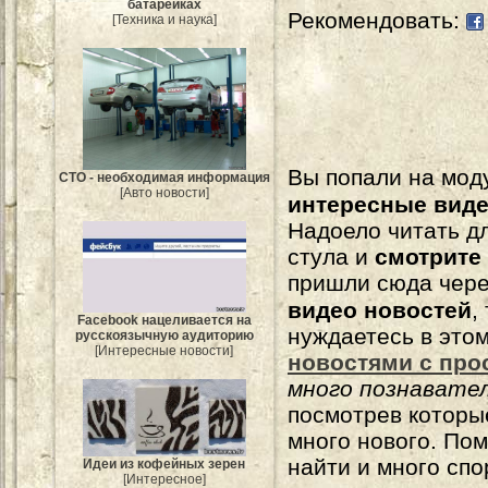
батарейках
Рекомендовать:
[Техника и наука]
Вы попали на мо
СТО - необходимая информация
[Авто новости]
интересные вид
Надоело читать 
стула и
смотрите
пришли сюда чере
видео новостей
,
Facebook нацеливается на
нуждаетесь в это
русскоязычную аудиторию
[Интересные новости]
новостями с про
много познавате
посмотрев которы
много нового. По
найти и много сп
Идеи из кофейных зерен
[Интересное]