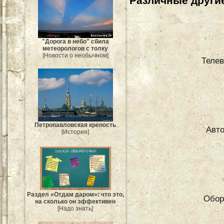
Различные другие
"Дорога в небо" сбила
метеорологов с толку
[Новости о необычном]
Телев
Петропавловская крепость
Авто
[История]
Раздел «Отдам даром»: что это,
Обор
на сколько он эффективен
[Надо знать]