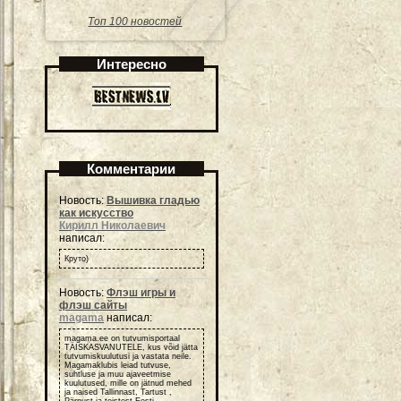
Топ 100 новостей
Интересно
Комментарии
Новость:
Вышивка гладью
как искусство
Кирилл Николаевич
написал:
Круто)
Новость:
Флэш игры и
флэш сайты
magama
написал:
magama.ee on tutvumisportaal
TÄISKASVANUTELE, kus võid jätta
tutvumiskuulutusi ja vastata neile.
Magamaklubis leiad tutvuse,
suhtluse ja muu ajaveetmise
kuulutused, mille on jätnud mehed
ja naised Tallinnast, Tartust ,
Pärnust ja teistest Eesti