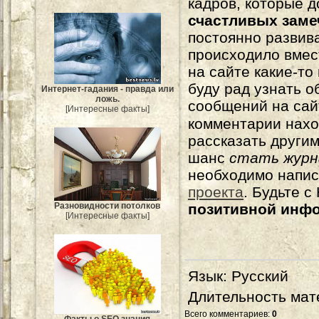
кадров, которые 
счастливых зам
постоянно развива
происходило вмес
на сайте какие-то
буду рад узнать о
Интернет-гадания - правда или
ложь.
сообщений на сай
[Интересные факты]
комментарии нахо
рассказать другим
шанс
стать журн
необходимо напи
проекта
. Будьте 
Разновидности потолков
позитивной инф
[Интересные факты]
Язык
: Русский
Длительность мат
Всего комментариев
:
0