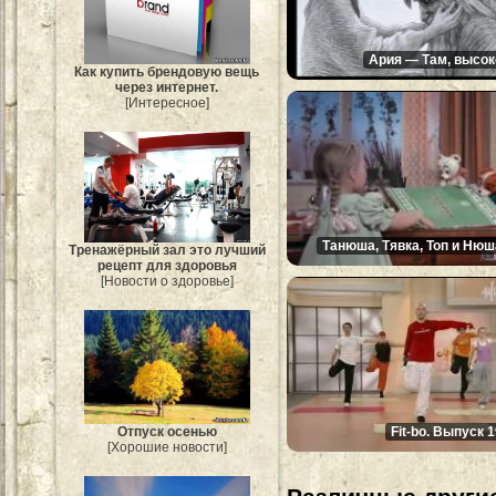
Ария — Там, высок
Как купить брендовую вещь
через интернет.
[Интересное]
Танюша, Тявка, Топ и Нюш
Тренажёрный зал это лучший
рецепт для здоровья
[Новости о здоровье]
Fit-bo. Выпуск 
Отпуск осенью
[Хорошие новости]