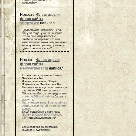
piirkondadest.
Новость:
Флэш игры и
флэш сайты
sergeyGed
написал:
Здравствуйте, извиняюсь если
пишу не туда, у меня на компе
что-то сайт открывается с
ошибкой подозреваю что моя
интернет-программа подглючивает
не могу найти причину, у меня у
одного так или у всех?
Новость:
Флэш игры и
флэш сайты
NewPartnerscig
написал:
Хозяин сайта, приветик Вам от
NewPartners.Ru
И всем остальным, Общий
Приветики от NewPartners.Ru
Взгляньте на новую программу для
партнеров СРА newpartners.ru
Обсолютно бесплатно предлагаем
всем по 500 рублей
на баланс в
аккаунте.
Оплачиваем весь Ваш трафик с
социальных сетей по высоким
ценам
!
Узнай подробнее в партнерке -
ПАРТНЕРСКАЯ ПРОГРАММА
СРА
http://newpartners.ru/
Всем спасибо за внимание,
команда NewPartners