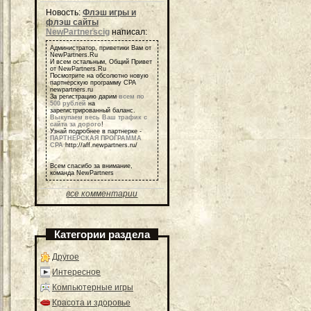
Новость:
Флэш игры и
флэш сайты
NewPartnerscig
написал:
Администратор, приветики Вам от
NewPartners.Ru
И всем остальным, Общий Привет
от NewPartners.Ru
Посмотрите на обсолютно новую
партнерскую программу СРА
newpartners.ru
За регистрацию дарим
всем по
500 рублей
на
зарегистрированный баланс.
Выкупаем весь Ваш трафик с
сайта за дорого
!
Узнай подробнее в партнерке -
ПАРТНЕРСКАЯ ПРОГРАММА
СРА
http://aff.newpartners.ru/
Всем спасибо за внимание,
команда NewPartners
все комментарии
Категории раздела
Другое
Интересное
Компьютерные игры
Красота и здоровье