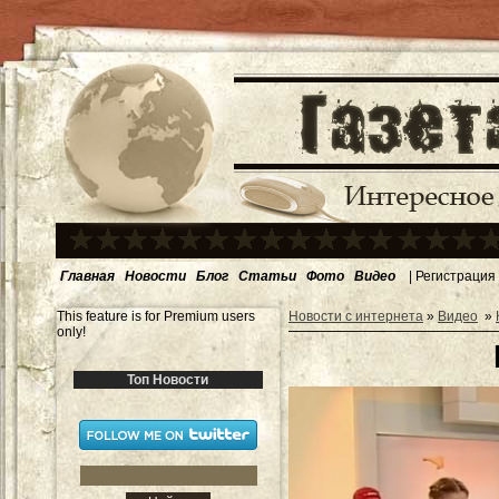
Главная
Новости
Блог
Статьи
Фото
Видео
|
Регистрация
This feature is for Premium users
Новости с интернета
»
Видео
»
only!
Топ Новости