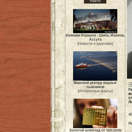
Клиники Израиля - Шиба, Ихилов,
Ассута
[Новости о здоровье]
Мировой рекорд водных
лыжников
Г
[Интересные факты]
в
с
Л
Р
Золотой шоколад от Valcambi