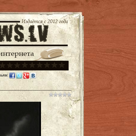
зьям: