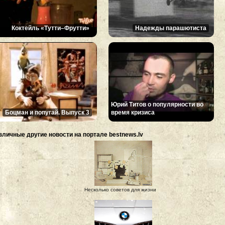
Коктейль «Тутти–Фрутти»
Надежды парашютиста
Юрий Титов о популярности во
Боцман и попугай. Выпуск 3
время кризиса
зличные другие новости на портале bestnews.lv
Несколько советов для жизни