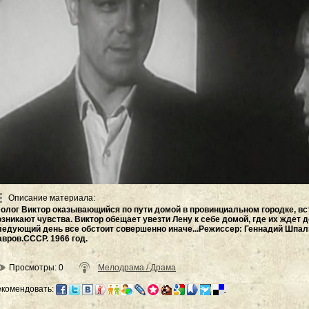
Описание материала
:
еолог Виктор оказывающийся по пути домой в провинциальном городке, в
озникают чувства. Виктор обещает увезти Лену к себе домой, где их ждет 
ледующий день все обстоит совершенно иначе...Режиссер: Геннадий Шпали
авров.СССР. 1966 год.
Просмотры
: 0
Мелодрама / Драма
екомендовать: