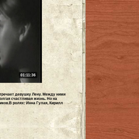
01:11:36
стречает девушку Лену. Между ними
долгая счастливая жизнь. Но на
ков.В ролях: Инна Гулая, Кирилл