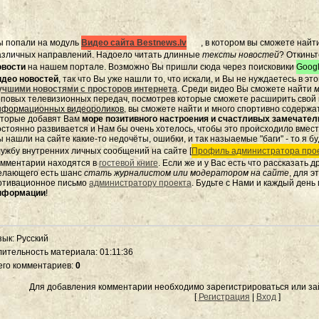
ы попали на модуль
Видео сайта Bestnews.lv
, в котором вы сможете найт
азличных направлений. Надоело читать длинные
тексты новостей
? Откиньт
овости
на нашем портале. Возможно Вы пришли сюда через поисковики
Googl
идео новостей
, так что Вы уже нашли то, что искали, и Вы не нуждаетесь в э
учшими новостями с просторов интернета
. Среди видео Вы сможете найти
м
оповых телевизионных передач, посмотрев которые сможете расширить свой к
нформационных видеороликов
, вы сможете найти и много спортивно содержа
оторые добавят Вам
море позитивного настроения и счастливых замечате
остоянно развивается и Нам бы очень хотелось, чтобы это происходило вмес
 нашли на сайте какие-то недочёты, ошибки, и так назыаемые "баги" - то я бу
лужбу внутренних личных сообщений на сайте [
Профиль администратора прое
омментарии находятся в
гостевой книге
. Если же и у Вас есть что рассказать 
елающего есть шанс
стать журналистом или модератором на сайте
, для 
отивационное письмо
администратору проекта
. Будьте с Нами и каждый день
нформации
!
зык
: Русский
лительность материала
: 01:11:36
его комментариев
:
0
Для добавления комментарии необходимо зарегистрироваться или зай
[
Регистрация
|
Вход
]