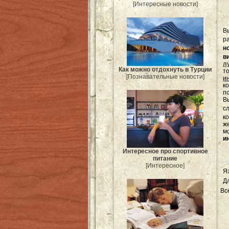
[Интересные новости]
В
р
н
в
л
Как можно отдохнуть в Турции
т
[Познавательные новости]
и
к
п
Вы
с
к
ж
м
и
Интересное про спортивное
питание
[Интересное]
Я
Д
Вс