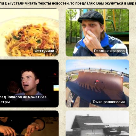
ли Вы устали читать тексты новостей, то предлагаю Вам окунуться в мир 
Феттучини
Реальная зараза
лад Топалов не может без
естры
Точка равновесия