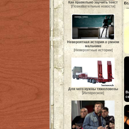
Как правельно заучить текст
Ес
[Познавательные новости]
Невероятная история о умном
мальчике
[Невероятные истории]
Для чего нужны тяжеловозы
В
[Интересное]
с