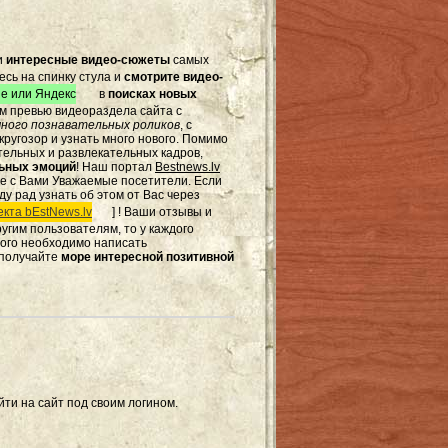
и
интересные видео-сюжеты
самых
есь на спинку стула и
смотрите видео-
e или Яндекс
в
поисках новых
том превью видеораздела сайта с
ного познавательных роликов
, с
ругозор и узнать много нового. Помимо
тельных и развлекательных кадров,
льных эмоций
! Наш портал
Bestnews.lv
те с Вами Уважаемые посетители. Если
ду рад узнать об этом от Вас через
кта bEstNews.lv
] ! Ваши отзывы и
другим пользователям, то у каждого
этого необходимо написать
 получайте
море интересной позитивной
ти на сайт под своим логином.