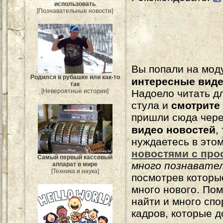
использовать
[Познавательные новости]
Вы попали на мо
Родился в рубашке или как-то
интересные вид
так
Надоело читать 
[Невероятные истории]
стула и
смотрите
пришли сюда чере
видео новостей
,
нуждаетесь в это
новостями с про
Самый первый кассовый
много познавате
аппарат в мире
[Техника и наука]
посмотрев которы
много нового. По
найти и много сп
кадров, которые 