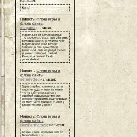
написал:
Круто)
Новость:
Флэш игры и
флэш сайты
magama
написал:
magama.ee on tutvumisportaal
TÄISKASVANUTELE, kus võid jätta
tutvumiskuulutusi ja vastata neile.
Magamaklubis leiad tutvuse,
suhtluse ja muu ajaveetmise
kuulutused, mille on jätnud mehed
ja naised Tallinnast, Tartust ,
Pärnust ja teistest Eesti
piirkondadest.
Новость:
Флэш игры и
флэш сайты
sergeyGed
написал:
Здравствуйте, извиняюсь если
пишу не туда, у меня на компе
что-то сайт открывается с
ошибкой подозреваю что моя
интернет-программа подглючивает
не могу найти причину, у меня у
одного так или у всех?
Новость:
Флэш игры и
флэш сайты
NewPartnerscig
написал:
Хозяин сайта, приветик Вам от
NewPartners.Ru