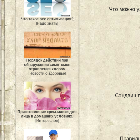
Что можно у
Что такое seo оптимизация?
[Надо знать]
Порядок действий при
обнаружении симптомов
отравления хлором
[Новости о здоровье]
Сэндвич п
Приготовление крем-маски для
лица в домашних условиях.
[Интересное]
Правиль