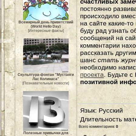
счастливых зам
постоянно развива
происходило вмес
на сайте какие-то
Всемирный день приветствий
(World Hello Day)
буду рад узнать о
[Интересные факты]
сообщений на сай
комментарии нахо
рассказать другим
шанс
стать журн
необходимо напи
проекта
. Будьте 
Скульптура-фонтан "Мустанги
Лас Колинаса"
позитивной инф
[Познавательные новости]
Язык
: Русский
Длительность мат
Всего комментариев
:
0
Полезные привычки для