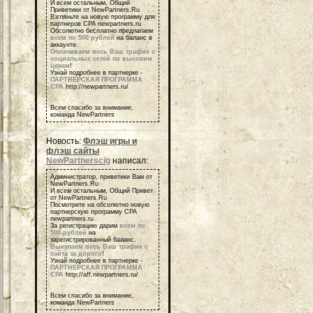
И всем остальным, Общий
Приветики от NewPartners.Ru
Взгляньте на новую программу для
партнеров СРА newpartners.ru
Обсолютно бесплатно предлагаем
всем по 500 рублей
на баланс в
аккаунте.
Оплачиваем весь Ваш трафик с
социальных сетей по высоким
ценам
!
Узнай подробнее в партнерке -
ПАРТНЕРСКАЯ ПРОГРАММА
СРА
http://newpartners.ru/
Всем спасибо за внимание,
команда NewPartners
Новость:
Флэш игры и
флэш сайты
NewPartnerscig
написал:
Администратор, приветики Вам от
NewPartners.Ru
И всем остальным, Общий Привет
от NewPartners.Ru
Посмотрите на обсолютно новую
партнерскую программу СРА
newpartners.ru
За регистрацию дарим
всем по
500 рублей
на
зарегистрированный баланс.
Выкупаем весь Ваш трафик с
сайта за дорого
!
Узнай подробнее в партнерке -
ПАРТНЕРСКАЯ ПРОГРАММА
СРА
http://aff.newpartners.ru/
Всем спасибо за внимание,
команда NewPartners