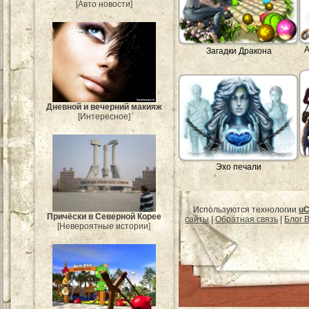
[Авто новости]
А
Загадки Дракона
Дневной и вечерний макияж
[Интересное]
Эхо печали
Используются технологии
uC
Причёски в Северной Корее
сайты
|
Обратная связь
|
Блог B
[Невероятные истории]