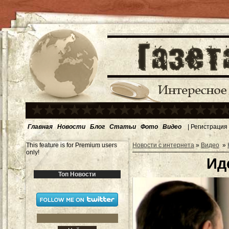
Главная
Новости
Блог
Статьи
Фото
Видео
|
Регистрация
This feature is for Premium users
Новости с интернета
»
Видео
»
only!
Ид
Топ Новости