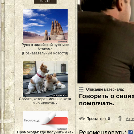
Рука в чилийской пустыне
Атакама
[Познавательные новости]
Описание материала
:
Говорить о своих
Собака, которая меньше кота
помолчать.
[Мир животных]
Просмотры
: 0
Ах,
Рекомендовать:
Промокоды: где получить и как