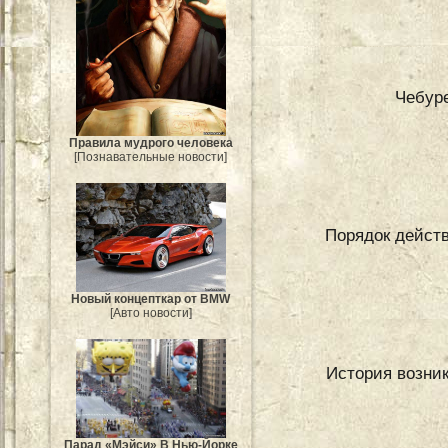
Чебуре
Правила мудрого человека
[Познавательные новости]
Порядок действ
Новый концепткар от BMW
[Авто новости]
История возни
Парад «Мэйси» В Нью-Йорке