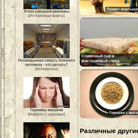
Привет мартышк
Успех смешной рекламы
[Интересные факты]
Сливочный сыр и
Неожиданная смерть близкого
фисташковый спред
человека - что делать?
[Интересное]
Причины мигрени
Горошек с мято
[Новости о здоровье]
Различные другие