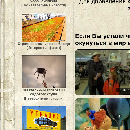
Для добавления 
хорошей жизни
[Познавательные новости]
Если Вы устали ч
окунуться в мир 
Огромное итальянское блюдо
[Интересные факты]
Гантел
Летательный аппарат из
садового стула
[Невероятные истории]