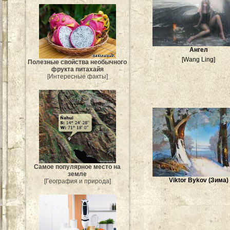
Ангел
[Wang Ling]
Полезные свойства необычного
фрукта питахайя
[Интересные факты]
Самое популярное место на
земле
Viktor Bykov (Зима)
[География и природа]