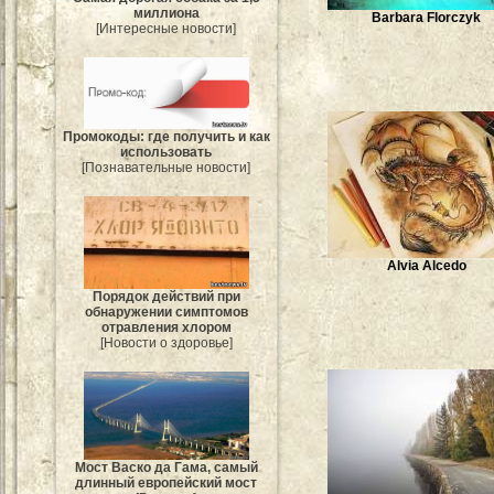
миллиона
Barbara Florczyk
[Интересные новости]
Промокоды: где получить и как
использовать
[Познавательные новости]
Alvia Alcedo
Порядок действий при
обнаружении симптомов
отравления хлором
[Новости о здоровье]
Мост Васко да Гама, самый
длинный европейский мост