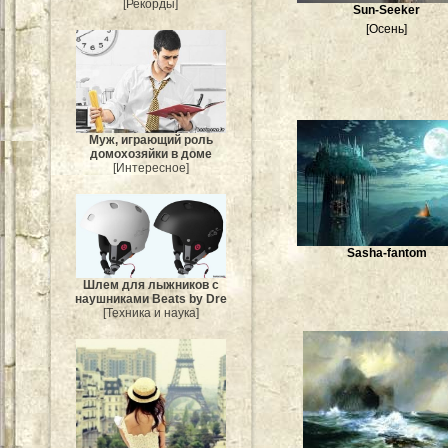
[Рекорды]
Sun-Seeker
[Осень]
Муж, играющий роль
домохозяйки в доме
[Интересное]
Sasha-fantom
Шлем для лыжников с
наушниками Beats by Dre
[Техника и наука]