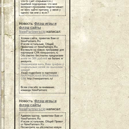
что-то сайт открывается с
ошибкой подозреваю что моя
интернет-программа подглючивает
не могу найти причину, у меня у
одного так или у всех?
Новость:
Флэш игры и
флэш сайты
NewPartnerscig
написал:
Хозяин сайта, приветик Вам от
NewPartners.Ru
И всем остальным, Общий
Приветики от NewPartners.Ru
Взгляньте на новую программу для
партнеров СРА newpartners.ru
Обсолютно бесплатно предлагаем
всем по 500 рублей
на баланс в
аккаунте.
Оплачиваем весь Ваш трафик с
социальных сетей по высоким
ценам
!
Узнай подробнее в партнерке -
ПАРТНЕРСКАЯ ПРОГРАММА
СРА
http://newpartners.ru/
Всем спасибо за внимание,
команда NewPartners
Новость:
Флэш игры и
флэш сайты
NewPartnerscig
написал:
Администратор, приветики Вам от
NewPartners.Ru
И всем остальным, Общий Привет
от NewPartners.Ru
Посмотрите на обсолютно новую