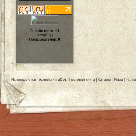
Онлайн всего:
13
Гостей:
13
Пользователей:
0
Используются технологии
uCoz
|
Гостевая книга
|
Каталог
|
Игры
|
Тесты