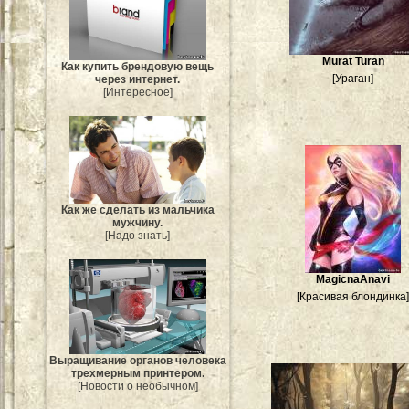
Murat Turan
Как купить брендовую вещь
[Ураган]
через интернет.
[Интересное]
Как же сделать из мальчика
мужчину.
[Надо знать]
MagicnaAnavi
[Красивая блондинка
Выращивание органов человека
трехмерным принтером.
[Новости о необычном]