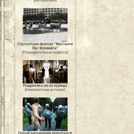
[Интересное]
Скульптура-фонтан "Мустанги
Лас Колинаса"
[Познавательные новости]
Подрались из-за курицы
[Невероятные истории]
Голый англичанин попытался