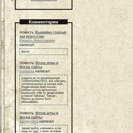
Комментарии
Новость:
Вышивка гладью
как искусство
Кирилл Николаевич
написал:
Круто)
Новость:
Флэш игры и
флэш сайты
magama
написал:
magama.ee on tutvumisportaal
TÄISKASVANUTELE, kus võid jätta
tutvumiskuulutusi ja vastata neile.
Magamaklubis leiad tutvuse,
suhtluse ja muu ajaveetmise
kuulutused, mille on jätnud mehed
ja naised Tallinnast, Tartust ,
Pärnust ja teistest Eesti
piirkondadest.
Новость:
Флэш игры и
флэш сайты
sergeyGed
написал:
Здравствуйте, извиняюсь если
пишу не туда, у меня на компе