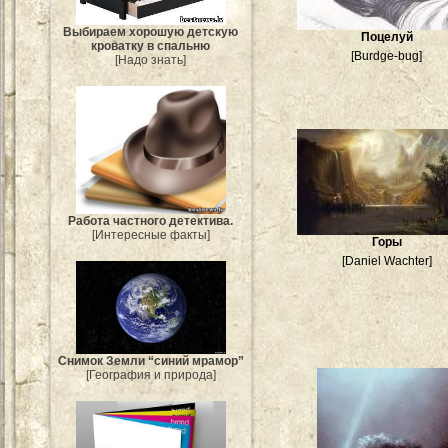
Выбираем хорошую детскую
Поцелуй
кроватку в спальню
[Burdge-bug]
[Надо знать]
Работа частного детектива.
[Интересные факты]
Горы
[Daniel Wachter]
Снимок Земли “синий мрамор”
[География и природа]