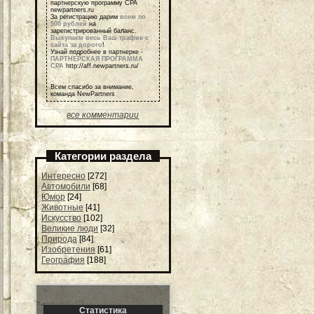
партнерскую программу СРА
newpartners.ru
За регистрацию дарим
всем по
500 рублей
на
зарегистрированный баланс.
Выкупаем весь Ваш трафик с
сайта за дорого
!
Узнай подробнее в партнерке -
ПАРТНЕРСКАЯ ПРОГРАММА
СРА
http://aff.newpartners.ru/
Всем спасибо за внимание,
команда NewPartners
все комментарии
Категории раздела
Интересно
[272]
Автомобили
[68]
Юмор
[24]
Животные
[41]
Искусство
[102]
Великие люди
[32]
Природа
[84]
Изобретения
[61]
География
[188]
Статистика