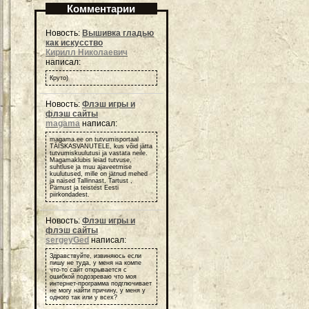
Комментарии
Новость:
Вышивка гладью
как искусство
Кирилл Николаевич
написал:
Круто)
Новость:
Флэш игры и
флэш сайты
magama
написал:
magama.ee on tutvumisportaal
TÄISKASVANUTELE, kus võid jätta
tutvumiskuulutusi ja vastata neile.
Magamaklubis leiad tutvuse,
suhtluse ja muu ajaveetmise
kuulutused, mille on jätnud mehed
ja naised Tallinnast, Tartust ,
Pärnust ja teistest Eesti
piirkondadest.
Новость:
Флэш игры и
флэш сайты
sergeyGed
написал:
Здравствуйте, извиняюсь если
пишу не туда, у меня на компе
что-то сайт открывается с
ошибкой подозреваю что моя
интернет-программа подглючивает
не могу найти причину, у меня у
одного так или у всех?