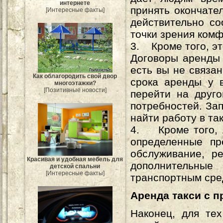
интернете
принять окончате
[Интересные факты]
действительно со
точки зрения комф
3. Кроме того, эт
Договоры аренды 
есть вы не связа
Как облагородить свой двор
срока аренды у 
многоэтажки?
[Позитивные новости]
перейти на друго
потребностей. За
найти работу в так
4. Кроме того, л
определенные пр
обслуживание, р
Красивая и удобная мебель для
дополнительные
детской спальни
[Интересные факты]
транспортным сре
Аренда такси с 
Наконец, для тех