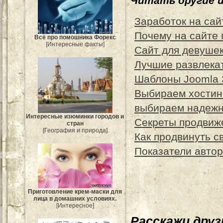
Читать другие 
Заработок на сай
Почему на сайте 
Всё про помошника Форекс
[Интересные факты]
Сайт для девуше
Лучшие развлека
Шаблоны Joomla 
Выбираем хостин
выбираем надежн
Интересные изюминки городов и
Секреты продвиж
стран
[География и природа]
Как продвинуть с
Показатели автор
Приготовление крем-маски для
лица в домашних условиях.
[Интересное]
Расскажи дру