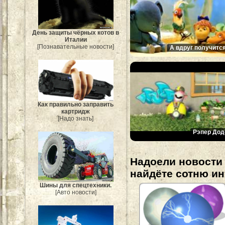
День защиты чёрных котов в
Италии
[Познавательные новости]
А вдруг получится
Как правильно заправить
картридж
[Надо знать]
Рэпер Дод
Надоели новости 
найдёте сотню и
Шины для спецтехники.
[Авто новости]