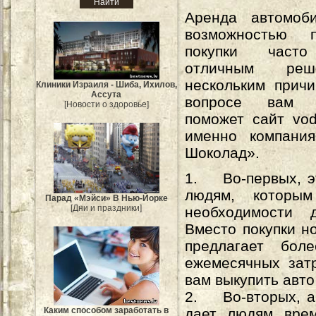
Аренда автомоб
возможностью п
покупки часто
отличным ре
нескольким прич
Клиники Израиля - Шиба, Ихилов,
Ассута
вопросе вам о
[Новости о здоровье]
поможет сайт vodit
именно компания
Шоколад».
1. Во-первых, э
людям, которы
Парад «Мэйси» В Нью-Йорке
[Дни и праздники]
необходимости 
Вместо покупки н
предлагает бол
ежемесячных затр
вам выкупить авто
2. Во-вторых, а
дает людям врем
Каким способом заработать в