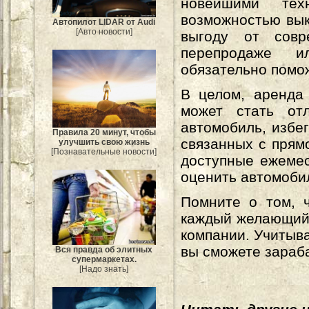
новейшими техн
возможностью вык
Автопилот LIDAR от Audi
[Авто новости]
выгоду от совр
перепродаже 
обязательно помо
В целом, аренда
может стать от
автомобиль, избег
Правила 20 минут, чтобы
связанных с прям
улучшить свою жизнь
[Познавательные новости]
доступные ежемес
оценить автомоби
Помните о том, 
каждый желающий.
компании. Учитыва
вы сможете зараба
Вся правда об элитных
супермаркетах.
[Надо знать]