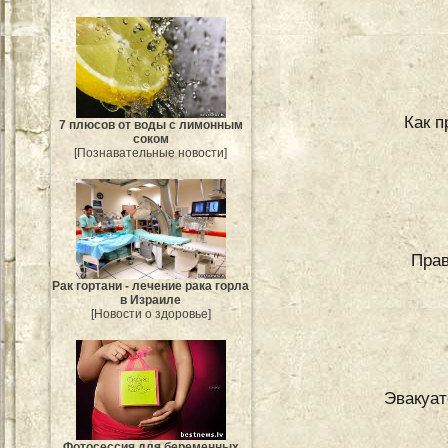
Как п
7 плюсов от воды с лимонным
соком
[Познавательные новости]
Прав
Рак гортани - лечение рака горла
в Израиле
[Новости о здоровье]
Эвакуат
Фотосессия для беременных