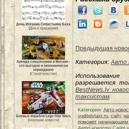
День Иоганна Себастьяна Баха
[Дни и праздники]
Предыдущая ново
Категория:
Авто 
Аренда спецтехники в Москве -
это выгодно и экономически
оправданно
[Строительство]
Использование
разрешается тол
BestNews.lv ново
таксистам
Категория
:
Авто новос
voditelvtaxi.ru
,
сайт
,
н
Боевые корабли Lego Star Wars
[Хорошие новости]
поможет начинающим 
Авто новости Сайт v