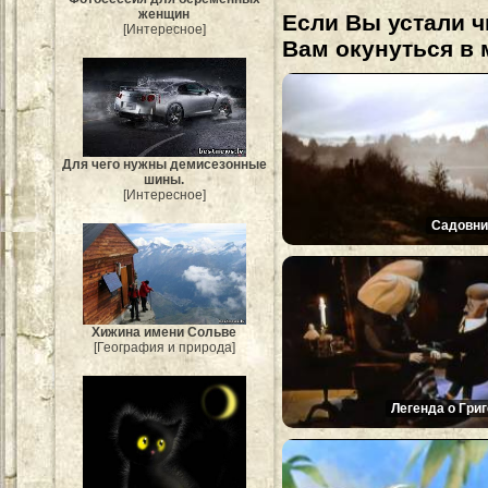
женщин
Если Вы устали ч
[Интересное]
Вам окунуться в 
Для чего нужны демисезонные
шины.
[Интересное]
Садовни
Хижина имени Сольве
[География и природа]
Легенда о Григ