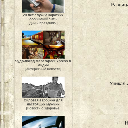
Разниц
20 лет службе коротких
сообщений SMS
[Дни и праздники]
Чудо-поезд Maharajas’ Express в
Индии
[Интересные новости]
Уникаль
Силовая аэробика для
настоящих мужчин
[Новости о здоровье]
Н