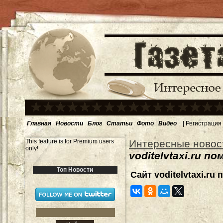
Главная
Новости
Блог
Статьи
Фото
Видео
|
Регистрация
This feature is for Premium users
Интересные новос
only!
voditelvtaxi.ru
Топ Новости
Сайт voditelvtaxi.r