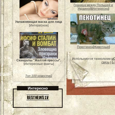
Граница между Польшей и
Украиной
[
Интересно
]
Увлажняющая маска для лица
[Интересное]
Пекотинец
[
Животные
]
Используются технологии
u
Скандалы "Желтой прессы".
связь
|
Бл
[Интересные факты]
Топ 100 новостей
Интересно