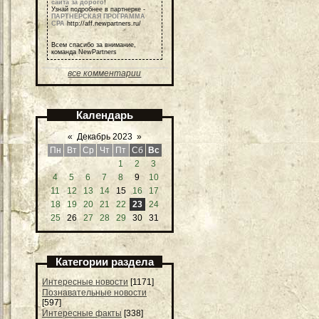
сайта за дорого
!
Узнай подробнее в партнерке -
ПАРТНЕРСКАЯ ПРОГРАММА
СРА
http://aff.newpartners.ru/
Всем спасибо за внимание,
команда NewPartners
все комментарии
Календарь
«
Декабрь 2023
»
Пн
Вт
Ср
Чт
Пт
Сб
Вс
1
2
3
4
5
6
7
8
9
10
11
12
13
14
15
16
17
18
19
20
21
22
23
24
25
26
27
28
29
30
31
Категории раздела
Интересные новости
[1171]
Познавательные новости
[597]
Интересные факты
[338]