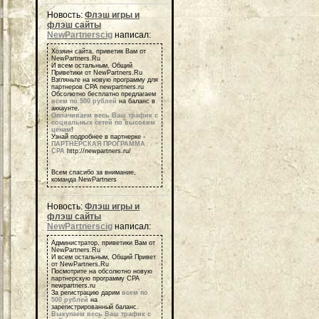
Новость:
Флэш игры и
флэш сайты
NewPartnerscig
написал:
Хозяин сайта, приветик Вам от
NewPartners.Ru
И всем остальным, Общий
Приветики от NewPartners.Ru
Взгляньте на новую программу для
партнеров СРА newpartners.ru
Обсолютно бесплатно предлагаем
всем по 500 рублей
на баланс в
аккаунте.
Оплачиваем весь Ваш трафик с
социальных сетей по высоким
ценам
!
Узнай подробнее в партнерке -
ПАРТНЕРСКАЯ ПРОГРАММА
СРА
http://newpartners.ru/
Всем спасибо за внимание,
команда NewPartners
Новость:
Флэш игры и
флэш сайты
NewPartnerscig
написал:
Администратор, приветики Вам от
NewPartners.Ru
И всем остальным, Общий Привет
от NewPartners.Ru
Посмотрите на обсолютно новую
партнерскую программу СРА
newpartners.ru
За регистрацию дарим
всем по
500 рублей
на
зарегистрированный баланс.
Выкупаем весь Ваш трафик с