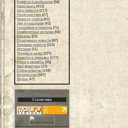
Новости о необычном
[58]
Надо знать
[413]
Авто новости
[217]
Происшествия
[27]
Новости спорта
[41]
Дни и праздники
[42]
География и природа
[71]
Невероятные истории
[56]
Рекорды
[25]
Позитивные новости
[97]
Хорошие новости
[103]
История
[31]
Техника и наука
[207]
Новости о здоровье
[177]
Кухня и рецепты
[35]
Мир животных
[15]
Строительство
[159]
Интересное
[397]
Другое
[47]
Статистика