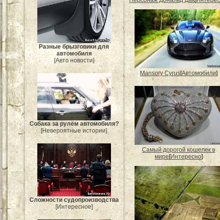
Персонаж Дональд Дак
[
Интерес
Разные брызговики для
автомобиля
[Авто новости]
Mansory Cyrus
[
Автомобили
]
Собака за рулём автомобиля?
[Невероятные истории]
Самый дорогой кошелек в
мире
[
Интересно
]
Сложности судопроизводства
[Интересное]