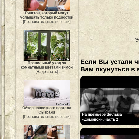
Рингтон, который могут
услышать только подростки
[Познавательные новости]
Э
Если Вы устали ч
Правильный уход за
комнатными цветами зимой
Вам окунуться в 
[Надо знать]
Обзор новостного портала
Сызрани
На премьере фильма
[Познавательные новости]
«Домовой». часть 2