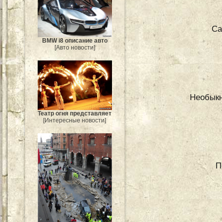
Са
BMW i8 описание авто
[Авто новости]
Необыкн
Театр огня представляет
[Интересные новости]
П