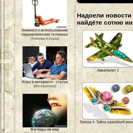
Надоели новости 
найдёте сотню и
Немного о использовании
гидравлических тележках
[Техника и наука]
АвиаНалет 2
Игры в интернете - статья
[Интересное]
Луксор 4. Тайна загробной жиз
Взгляды на мир