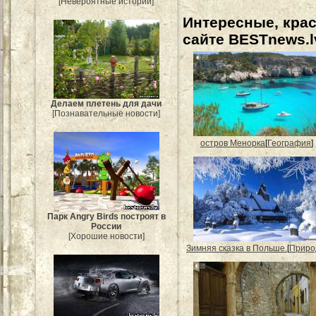
[Невероятные истории]
Интересные, кра
сайте BESTnews.l
Делаем плетень для дачи
[Познавательные новости]
остров Менорка
[
География
]
Парк Angry Birds построят в
России
[Хорошие новости]
Зимняя сказка в Польше.
[
Приро