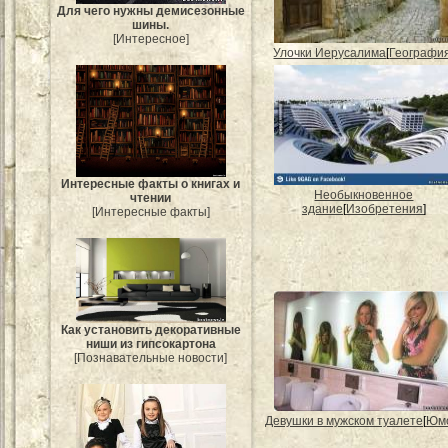
Для чего нужны демисезонные
шины.
[Интересное]
Улочки Иерусалима
[
Географи
Интересные факты о книгах и
Необыкновенное
чтении
здание
[
Изобретения
]
[Интересные факты]
Как установить декоративные
ниши из гипсокартона
[Познавательные новости]
Девушки в мужском туалете
[
Юм