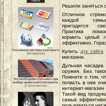
Решили заняться 
Отличное стрем
каждой семь
пригодится св
Практика показ
кормить целый г
эффективно. Гораз
Платежные системы в интернете
Купить
дтк сайга
[Интересное]
магазине.
Дульная насадка 
оружия. Без тако
Помните о том, ч
Что необходимо учитывать при
попасть в нее оч
выборе кровельного материала.
[Строительство]
интернет-магази
Такой вид продук
самых эффективны
пользоваться нас