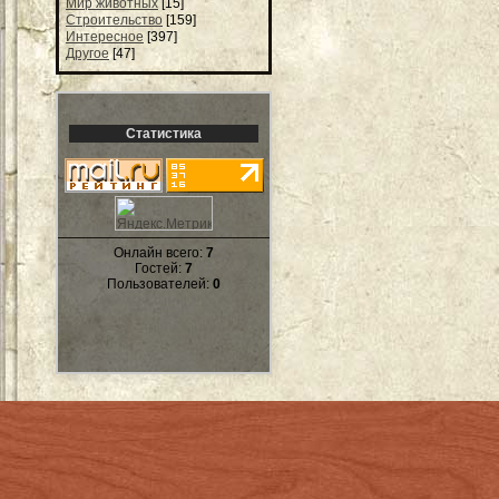
Мир животных
[15]
Строительство
[159]
Интересное
[397]
Другое
[47]
Статистика
Онлайн всего:
7
Гостей:
7
Пользователей:
0