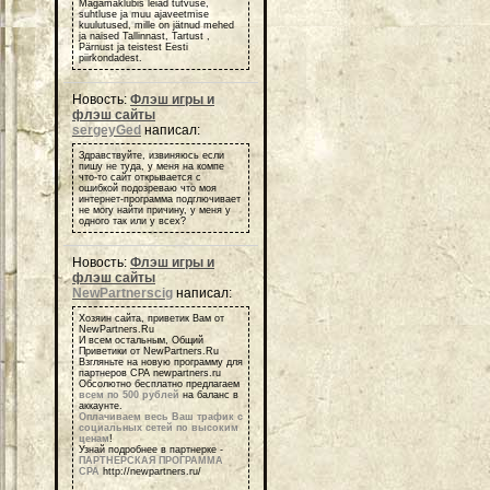
Magamaklubis leiad tutvuse,
suhtluse ja muu ajaveetmise
kuulutused, mille on jätnud mehed
ja naised Tallinnast, Tartust ,
Pärnust ja teistest Eesti
piirkondadest.
Новость:
Флэш игры и
флэш сайты
sergeyGed
написал:
Здравствуйте, извиняюсь если
пишу не туда, у меня на компе
что-то сайт открывается с
ошибкой подозреваю что моя
интернет-программа подглючивает
не могу найти причину, у меня у
одного так или у всех?
Новость:
Флэш игры и
флэш сайты
NewPartnerscig
написал:
Хозяин сайта, приветик Вам от
NewPartners.Ru
И всем остальным, Общий
Приветики от NewPartners.Ru
Взгляньте на новую программу для
партнеров СРА newpartners.ru
Обсолютно бесплатно предлагаем
всем по 500 рублей
на баланс в
аккаунте.
Оплачиваем весь Ваш трафик с
социальных сетей по высоким
ценам
!
Узнай подробнее в партнерке -
ПАРТНЕРСКАЯ ПРОГРАММА
СРА
http://newpartners.ru/