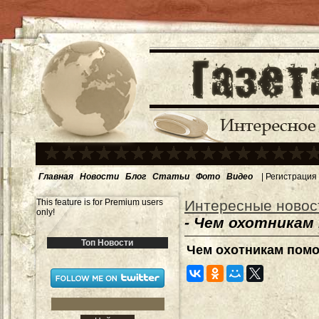
Главная
Новости
Блог
Статьи
Фото
Видео
|
Регистрация
This feature is for Premium users
Интересные новос
only!
- Чем охотникам
Топ Новости
Чем охотникам помо