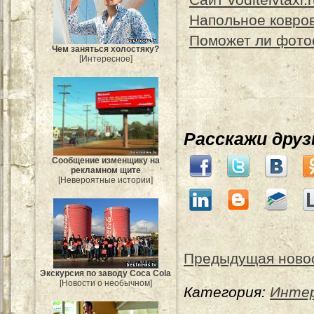
Напольное ковров
Поможет ли фото
Чем заняться холостяку?
[Интересное]
Расскажи дру
Сообщение изменщику на
рекламном щите
[Невероятные истории]
Предыдущая ново
Экскурсия по заводу Coca Cola
[Новости о необычном]
Категория:
Интер