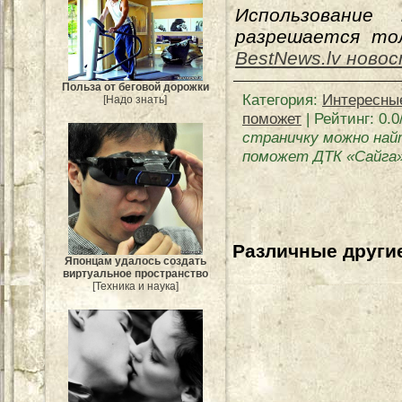
Использование
разрешается тол
BestNews.lv ново
Польза от беговой дорожки
Категория
:
Интересны
[Надо знать]
поможет
|
Рейтинг
:
0.0
страничку можно най
поможет ДТК «Сайга
Различные другие
Японцам удалось создать
виртуальное пространство
[Техника и наука]