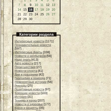
1
2
3
4
5
6
7
8
9
10
11
12
13
14
15
16
17
18
19
20
21
22
23
24
25
26
27
28
29
30
Категории раздела
Интересные новости
[1171]
Познавательные новости
[597]
Интересные факты
[338]
Новости о необычном
[58]
Надо знать
[413]
Авто новости
[217]
Происшествия
[27]
Новости спорта
[41]
Дни и праздники
[42]
География и природа
[71]
Невероятные истории
[56]
Рекорды
[25]
Позитивные новости
[97]
Хорошие новости
[103]
История
[31]
Техника и наука
[207]
Новости о здоровье
[177]
Кухня и рецепты
[35]