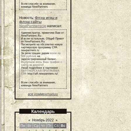
Всем спасибо за внимание,
команда NewPartners
Новость:
Флэш игры и
флэш сайты
NewPartnerscig
написал:
Администратор, приветики Вам от
NewPartners.Ru
И всем остальным, Общий Привет
от NewPartners.Ru
Посмотрите на обсолютно новую
партнерскую программу СРА
newpartners.ru
За регистрацию дарим
всем по
500 рублей
на
зарегистрированный баланс.
Выкупаем весь Ваш трафик с
сайта за дорого
!
Узнай подробнее в партнерке -
ПАРТНЕРСКАЯ ПРОГРАММА
СРА
http://aff.newpartners.ru/
Всем спасибо за внимание,
команда NewPartners
все комментарии
Календарь
«
Ноябрь 2022
»
Пн
Вт
Ср
Чт
Пт
Сб
Вс