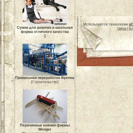
Используются технологии
u
Сумки для девочек и школьная
связь
|
Бл
форма отличного качества
[]
Правильная переработка Фреона
[Строительство]
Перочинные ножики фирмы
Wenger