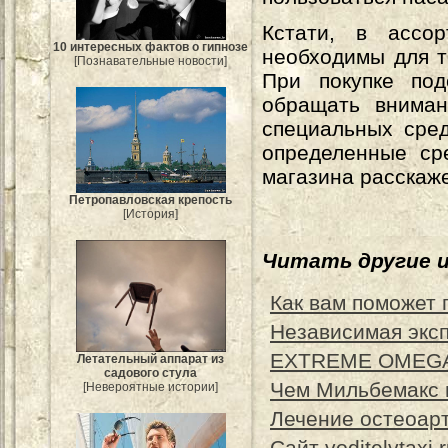
Кстати, в ассо
10 интересных фактов о гипнозе
необходимы для т
[Познавательные новости]
При покупке под
обращать вниман
специальных сред
определенные ср
магазина расскаже
Петропавловская крепость
[История]
Читать другие 
Как вам поможет 
Независимая экс
EXTREME OMEGA-
Летательный аппарат из
садового стула
Чем Мильбемакс 
[Невероятные истории]
Лечение остеоарт
Сайт voditelvtax