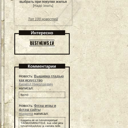
выбрать при покупке жилья
[Надо знать]
Топ 100 новостей
Интересно
Комментарии
Новость:
Вышивка гладью
как искусство
Кирилл Николаевич
написал:
Круто)
Новость:
Флэш игры и
флэш сайты
magama
написал:
magama.ee on tutvumisportaal
TÄISKASVANUTELE, kus võid jätta
tutvumiskuulutusi ja vastata neile.