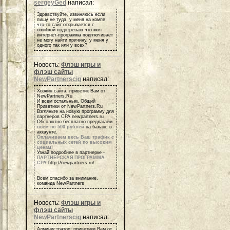
sergeyGed
написал:
Здравствуйте, извиняюсь если
пишу не туда, у меня на компе
что-то сайт открывается с
ошибкой подозреваю что моя
интернет-программа подглючивает
не могу найти причину, у меня у
одного так или у всех?
Новость:
Флэш игры и
флэш сайты
NewPartnerscig
написал:
Хозяин сайта, приветик Вам от
NewPartners.Ru
И всем остальным, Общий
Приветики от NewPartners.Ru
Взгляньте на новую программу для
партнеров СРА newpartners.ru
Обсолютно бесплатно предлагаем
всем по 500 рублей
на баланс в
аккаунте.
Оплачиваем весь Ваш трафик с
социальных сетей по высоким
ценам
!
Узнай подробнее в партнерке -
ПАРТНЕРСКАЯ ПРОГРАММА
СРА
http://newpartners.ru/
Всем спасибо за внимание,
команда NewPartners
Новость:
Флэш игры и
флэш сайты
NewPartnerscig
написал:
Администратор, приветики Вам от