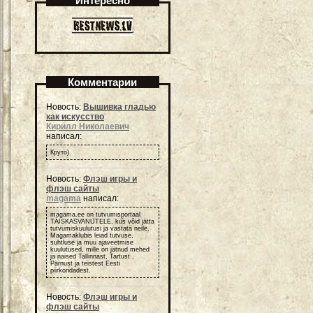
Интересно
Комментарии
Новость:
Вышивка гладью
как искусство
Кирилл Николаевич
написал:
Круто)
Новость:
Флэш игры и
флэш сайты
magama
написал:
magama.ee on tutvumisportaal
TÄISKASVANUTELE, kus võid jätta
tutvumiskuulutusi ja vastata neile.
Magamaklubis leiad tutvuse,
suhtluse ja muu ajaveetmise
kuulutused, mille on jätnud mehed
ja naised Tallinnast, Tartust ,
Pärnust ja teistest Eesti
piirkondadest.
Новость:
Флэш игры и
флэш сайты