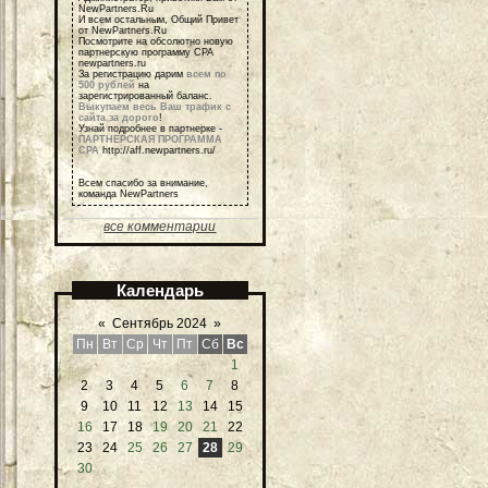
NewPartners.Ru
И всем остальным, Общий Привет
от NewPartners.Ru
Посмотрите на обсолютно новую
партнерскую программу СРА
newpartners.ru
За регистрацию дарим
всем по
500 рублей
на
зарегистрированный баланс.
Выкупаем весь Ваш трафик с
сайта за дорого
!
Узнай подробнее в партнерке -
ПАРТНЕРСКАЯ ПРОГРАММА
СРА
http://aff.newpartners.ru/
Всем спасибо за внимание,
команда NewPartners
все комментарии
Календарь
«
Сентябрь 2024
»
Пн
Вт
Ср
Чт
Пт
Сб
Вс
1
2
3
4
5
6
7
8
9
10
11
12
13
14
15
16
17
18
19
20
21
22
23
24
25
26
27
28
29
30