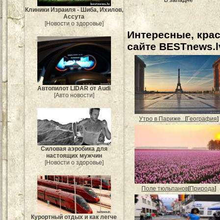
В западне
Клиники Израиля - Шиба, Ихилов,
Ассута
[Новости о здоровье]
Интересные, кра
сайте BESTnews.l
Автопилот LIDAR от Audi
[Авто новости]
Утро в Париже...
[
География
]
Силовая аэробика для
настоящих мужчин
[Новости о здоровье]
Поле тюльпанов
[
Природа
]
Курортный отдых и как легче