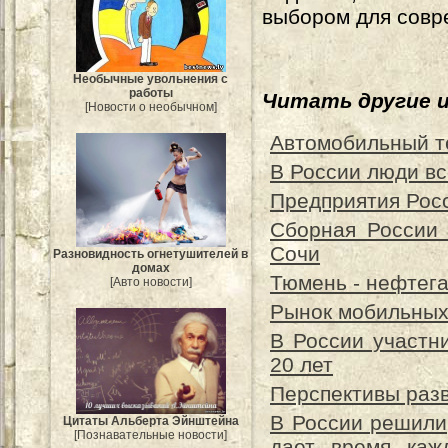
выбором для совр
Необычные увольнения с
работы
Читать другие 
[Новости о необычном]
Автомобильный т
В России люди вс
Предприятия Рос
Сборная России 
Сочи
Разновидность огнетушителей в
домах
Тюмень - нефтега
[Авто новости]
Рынок мобильных
В России участн
20 лет
Перспективы разв
В России решили,
Цитаты Альберта Эйнштейна
[Познавательные новости]
дает время каж