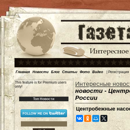
Главная
Новости
Блог
Статьи
Фото
Видео
|
Регистрация
This feature is for Premium users
Интересные новос
only!
новости - Центр
России
Топ Новости
Центробежные насо