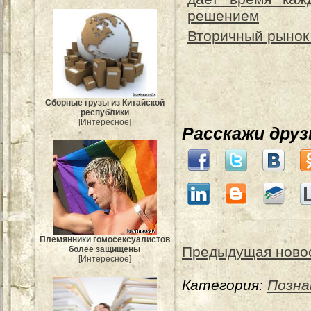
решением
Вторичный рынок
Сборные грузы из Китайской
республики
[Интересное]
Расскажи дру
Племянники гомосексуалистов
Предыдущая ново
более защищены
[Интересное]
Категория:
Позна