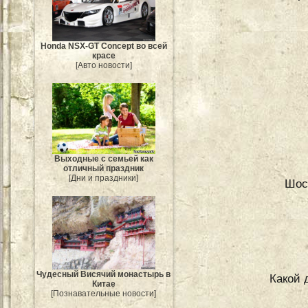
Honda NSX-GT Concept во всей
красе
[Авто новости]
Выходные с семьей как
отличный праздник
[Дни и праздники]
Шос
Чудесный Висячий монастырь в
Какой 
Китае
[Познавательные новости]