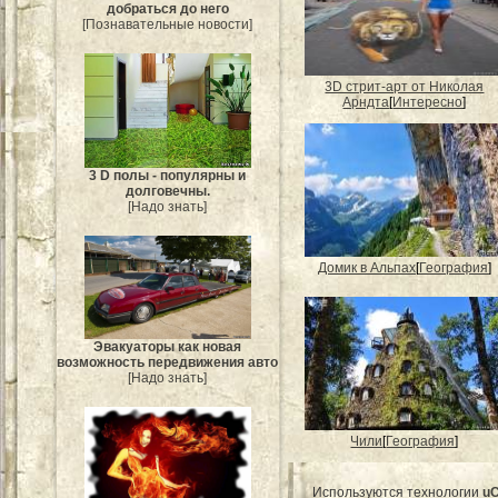
добраться до него
[Познавательные новости]
3D стрит-арт от Николая
Арндта
[
Интересно
]
3 D полы - популярны и
долговечны.
[Надо знать]
Домик в Альпах
[
География
]
Эвакуаторы как новая
возможность передвижения авто
[Надо знать]
Чили
[
География
]
Используются технологии
u