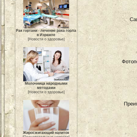
Са
Рак гортани - лечение рака горла
в Израиле
[Новости о здоровье]
Фотоп
Молочница народными
методами
[Новости о здоровье]
Преи
Жиросжигающий напиток
[Познавательные новости]