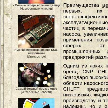
Преимущества
це
У Солнца теперь есть владелица
[Невероятные истории]
первых, их 
энергоэффектив
эксплуатационные
частиц в перекач
насоса, увеличив
применения позв
сферах — от п
Нужная информация про SSD-
промышленных 
накопители
предприятий разл
[Интересное]
Одним из ярких п
бренд CNP CHLF
благодаря высокой
области насосног
CHLFT предлаг
Самый богатый бомж в мире
[Интересные новости]
низковязких жидк
производству и т
надежны, но и э