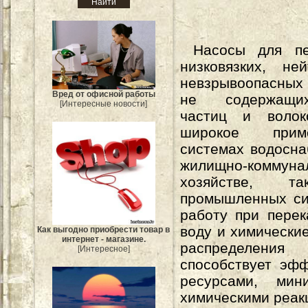
Насосы для пер
низковязких, не
невзрывоопасных
Вред от офисной работы
не содержащи
[Интересные новости]
частиц и волок
широкое при
системах водосна
жилищно-коммуна
хозяйстве,
промышленных си
работу при перек
воду и химически
Как выгодно приобрести товар в
интернет - магазине.
распределения
[Интересное]
способствует эф
ресурсами, ми
химическими реак