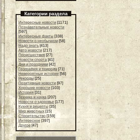
Категории раздела
Интересные новости
[1171]
Познавательные новости
[597]
Интересные факты
[338]
Новости о необычном
[58]
Надо знать
[413]
Авто новости
[217]
Происшествия
[27]
Новости спорта
[41]
Дни и праздники
[42]
География и природа
[71]
Невероятные истории
[56]
Рекорды
[25]
Позитивные новости
[97]
Хорошие новости
[103]
История
[31]
Техника и наука
[207]
Новости о здоровье
[177]
Кухня и рецепты
[35]
Мир животных
[15]
Строительство
[159]
Интересное
[397]
Другое
[47]