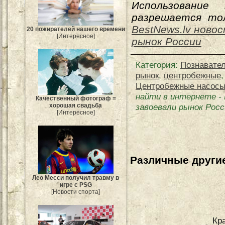
Использование
разрешается тол
BestNews.lv ново
20 пожирателей нашего времени
[Интересное]
рынок России
Категория
:
Познавате
рынок
,
центробежные
Центробежные насосы
найти в интернете
-
Качественный фотограф =
завоевали рынок Росс
хорошая свадьба
[Интересное]
Различные другие
Лео Месси получил травму в
игре с PSG
[Новости спорта]
Кр