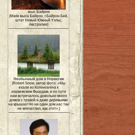
мыс Байрон
[Маяк мыса Байрон, г.Байрон-Бей,
штат Новый Южный Уэльс,
Австралия]
Необычный дом в Норвегии
[Robert Snow, автор фото: «Мы
ехали из Копенгагена к
норвежским Фьордам, и по пути
нам встречалось довольно много
домов с травой и даже деревьями
на крышах! Но ни один дом нас так
не впечатлил, как этот».]