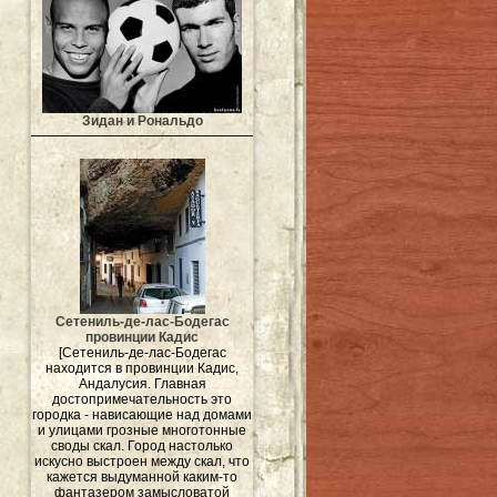
Зидан и Рональдо
Сетениль-де-лас-Бодегас
провинции Кадис
[Сетениль-де-лас-Бодегас
находится в провинции Кадис,
Андалусия. Главная
достопримечательность это
городка - нависающие над домами
и улицами грозные многотонные
своды скал. Город настолько
искусно выстроен между скал, что
кажется выдуманной каким-то
фантазером замысловатой