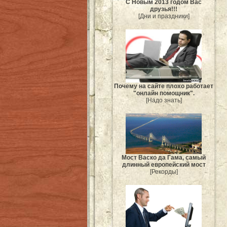
С Новым 2013 годом Вас
друзья!!!
[Дни и праздники]
Почему на сайте плохо работает
"онлайн помощник".
[Надо знать]
Мост Васко да Гама, самый
длинный европейский мост
[Рекорды]