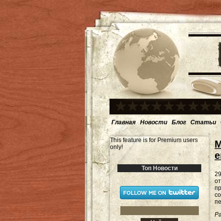
Главная
Новости
Блог
Статьи
This feature is for Premium users
М
only!
е
Топ Новости
29
от
п
со
пе
Ра