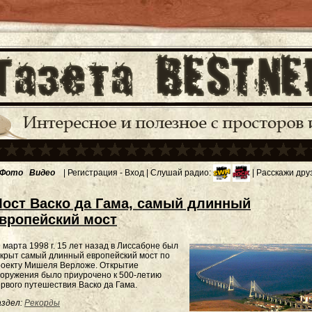
Фото
Видео
|
Регистрация
-
Вход
| Слушай радио:
| Расскажи дру
ост Васко да Гама, самый длинный
вропейский мост
 марта 1998 г. 15 лет назад в Лиссабоне был
крыт самый длинный европейский мост по
роекту Мишеля Верложе. Открытие
оружения было приурочено к 500-летию
рвого путешествия Васко да Гама.
здел:
Рекорды