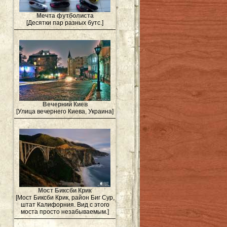
Мечта футболиста
[Десятки пар разных бутс.]
Вечерний Киев
[Улица вечернего Киева, Украина]
Мост Биксби Крик
[Мост Биксби Крик, район Биг Сур,
штат Калифорния. Вид с этого
моста просто незабываемым.]