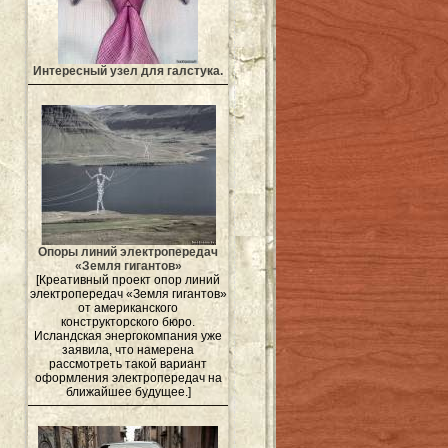
Интересный узел для галстука.
Опоры линий электропередач
«Земля гигантов»
[Креативный проект опор линий
электропередач «Земля гигантов»
от американского
конструкторского бюро.
Исландская энергокомпания уже
заявила, что намерена
рассмотреть такой вариант
оформления электропередач на
ближайшее будущее.]