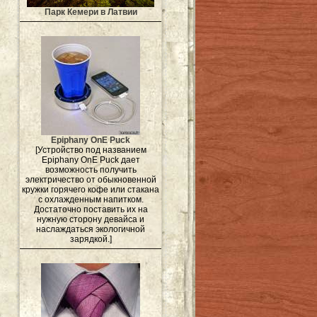
Парк Кемери в Латвии
Epiphany OnE Puck
[Устройство под названием
Epiphany OnE Puck дает
возможность получить
электричество от обыкновенной
кружки горячего кофе или стакана
с охлажденным напитком.
Достаточно поставить их на
нужную сторону девайса и
наслаждаться экологичной
зарядкой.]