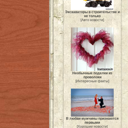
Экскаваторы в строительстве и
не только
[Авто новости]
Необычные поделки из
проволоки
[Интересные факты]
В любви мужчины признаются
первыми
[Хорошие новости]