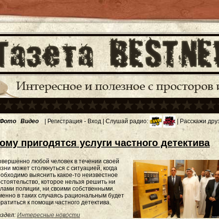
Фото
Видео
|
Регистрация
-
Вход
| Слушай радио:
| Расскажи дру
ому пригодятся услуги частного детектива
вершенно любой человек в течении своей
зни может столкнуться с ситуацией, когда
обходимо выяснить какое-то неизвестное
стоятельство, которое нельзя решить ни
лами полиции, ни своими собственными.
енно в таких случаясь рациональным будет
ратиться к помощи частного детектива.
здел:
Интересные новости