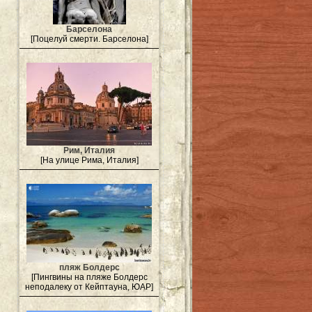
Барселона
[Поцелуй смерти. Барселона]
Рим, Италия
[На улице Рима, Италия]
пляж Болдерс
[Пингвины на пляже Болдерс
неподалеку от Кейптауна, ЮАР]