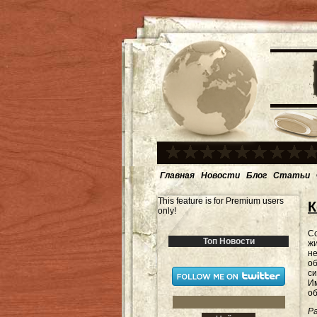
Главная
Новости
Блог
Статьи
This feature is for Premium users
К
only!
Со
Топ Новости
жи
не
об
си
Им
об
Ра