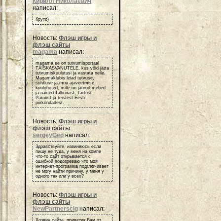
Кирилл Николаевич
написал:
Круто)
Новость:
Флэш игры и
флэш сайты
magama
написал:
magama.ee on tutvumisportaal
TÄISKASVANUTELE, kus võid jätta
tutvumiskuulutusi ja vastata neile.
Magamaklubis leiad tutvuse,
suhtluse ja muu ajaveetmise
kuulutused, mille on jätnud mehed
ja naised Tallinnast, Tartust ,
Pärnust ja teistest Eesti
piirkondadest.
Новость:
Флэш игры и
флэш сайты
sergeyGed
написал:
Здравствуйте, извиняюсь если
пишу не туда, у меня на компе
что-то сайт открывается с
ошибкой подозреваю что моя
интернет-программа подглючивает
не могу найти причину, у меня у
одного так или у всех?
Новость:
Флэш игры и
флэш сайты
NewPartnerscig
написал:
Хозяин сайта, приветик Вам от