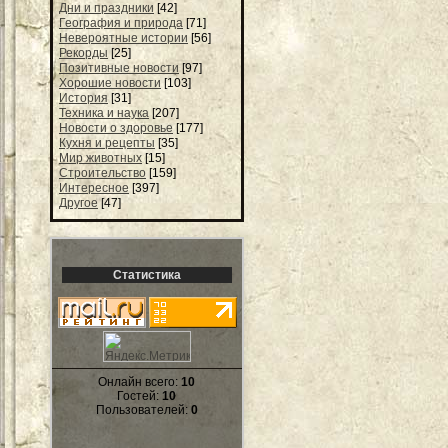
Дни и праздники
[42]
География и природа
[71]
Невероятные истории
[56]
Рекорды
[25]
Позитивные новости
[97]
Хорошие новости
[103]
История
[31]
Техника и наука
[207]
Новости о здоровье
[177]
Кухня и рецепты
[35]
Мир животных
[15]
Строительство
[159]
Интересное
[397]
Другое
[47]
Статистика
Онлайн всего:
10
Гостей:
10
Пользователей:
0