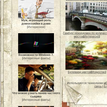
Муж, играющий роль
домохозяйки в доме
[Интересное]
Гамбург рекордсмен по количес
мостов
[
Интересно
]
Возможности Windows 7.
[Интересные факты]
Булевард цветов
[
Искусство
]
Используются технологии
u
связь
|
Бл
Что можно узнать наняв частного
сыщика
[Интересные факты]