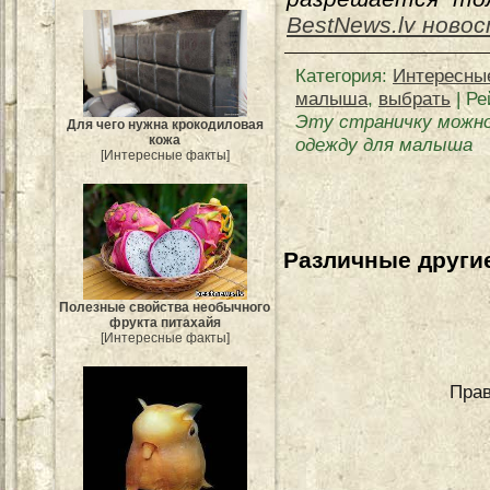
BestNews.lv ново
Категория
:
Интересны
малыша
,
выбрать
|
Ре
Эту страничку можно
Для чего нужна крокодиловая
кожа
одежду для малыша
[Интересные факты]
Различные другие
Полезные свойства необычного
фрукта питахайя
[Интересные факты]
Прав