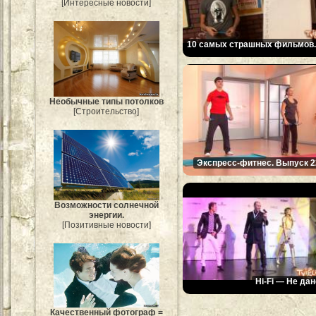
[Интересные новости]
10 самых страшных фильмов. 
Необычные типы потолков
[Строительство]
Экспресс-фитнес. Выпуск 2
Возможности солнечной
энергии.
[Позитивные новости]
Hi-Fi — Не дан
Качественный фотограф =