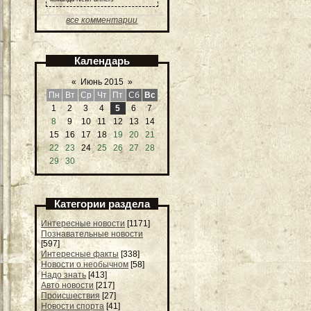
все комментарии
Календарь
«
Июнь 2015
»
Пн
Вт
Ср
Чт
Пт
Сб
Вс
1
2
3
4
5
6
7
8
9
10
11
12
13
14
15
16
17
18
19
20
21
22
23
24
25
26
27
28
29
30
Категории раздела
Интересные новости
[1171]
Познавательные новости
[597]
Интересные факты
[338]
Новости о необычном
[58]
Надо знать
[413]
Авто новости
[217]
Происшествия
[27]
Новости спорта
[41]