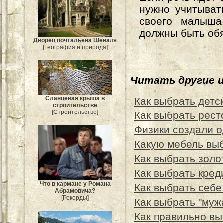
нужно учитыват
своего малыша
должны быть обя
Дворец почтальёна Шеваля
[География и природа]
Читать другие 
Сланцевая крыша в
Как выбрать дет
строительстве
[Строительство]
Как выбрать рест
Физики создали о
Какую мебель выб
Как выбрать золо
Как выбрать кред
Что в кармане у Романа
Как выбрать себе
Абрамовича?
[Рекорды]
Как выбрать "муж
Как правильно в