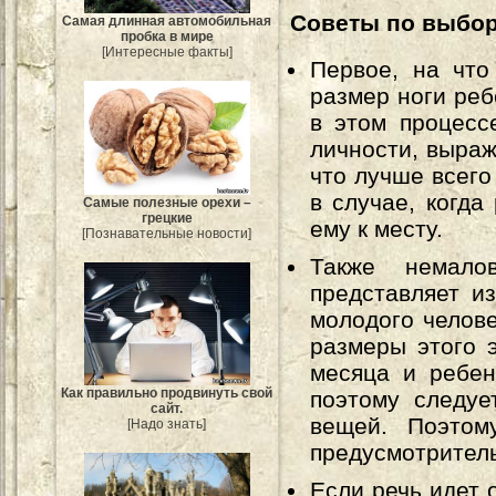
Советы по выбо
Самая длинная автомобильная
пробка в мире
[Интересные факты]
Первое, на что
размер ноги реб
в этом процесс
личности, выраж
что лучше всего
в случае, когда
Самые полезные орехи –
грецкие
ему к месту.
[Познавательные новости]
Также немало
представляет и
молодого челове
размеры этого 
месяца и ребен
Как правильно продвинуть свой
поэтому следуе
сайт.
вещей. Поэтом
[Надо знать]
предусмотрител
Если речь идет 