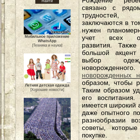
Рождение ребе
связано с рядо
трудностей,
заключаются в том
нужен планомер
учет всех ос
Мобильное приложение
WhatsApp
развития. Также
[Техника и наука]
большой акцент
выбор оде
новорожденного
новорожденных н
образом, чтобы 
Летняя детская одежда
Таким образом уд
[Хорошие новости]
его воспитания.
имеется широкий 
даже опытного по
разнообразии во
советы, которые
покупке.