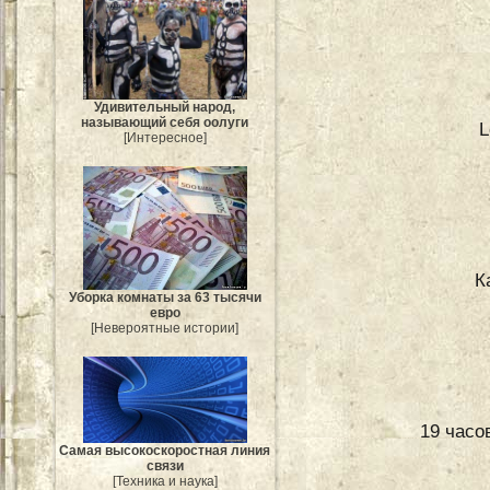
Удивительный народ,
называющий себя оолуги
L
[Интересное]
К
Уборка комнаты за 63 тысячи
евро
[Невероятные истории]
19 часо
Самая высокоскоростная линия
связи
[Техника и наука]