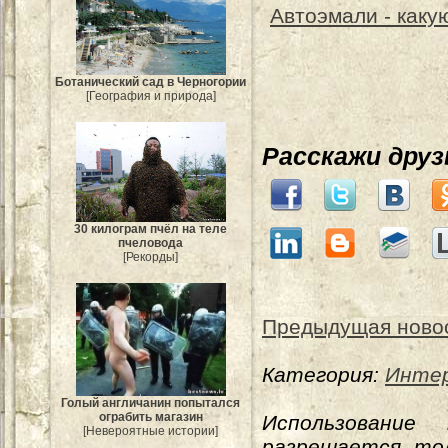
Автоэмали - каку
Ботанический сад в Черногории
[География и природа]
Расскажи дру
30 килограм пчёл на теле
пчеловода
[Рекорды]
Предыдущая ново
Категория:
Интер
Голый англичанин попытался
ограбить магазин
Использование
[Невероятные истории]
разрешается тол