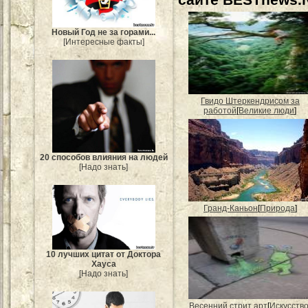
Новый Год не за горами...
[Интересные факты]
Гвидо Штеркендрисом за
работой
[
Великие люди
]
20 способов влияния на людей
[Надо знать]
Гранд-Каньон
[
Природа
]
10 лучших цитат от Доктора
Хауса
[Надо знать]
Весенний стрит арт
[
Искусств