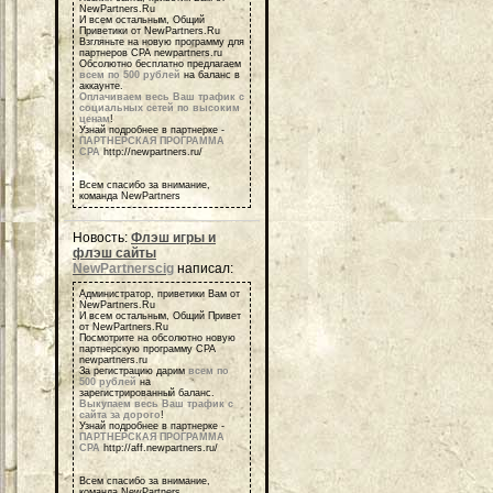
NewPartners.Ru
И всем остальным, Общий
Приветики от NewPartners.Ru
Взгляньте на новую программу для
партнеров СРА newpartners.ru
Обсолютно бесплатно предлагаем
всем по 500 рублей
на баланс в
аккаунте.
Оплачиваем весь Ваш трафик с
социальных сетей по высоким
ценам
!
Узнай подробнее в партнерке -
ПАРТНЕРСКАЯ ПРОГРАММА
СРА
http://newpartners.ru/
Всем спасибо за внимание,
команда NewPartners
Новость:
Флэш игры и
флэш сайты
NewPartnerscig
написал:
Администратор, приветики Вам от
NewPartners.Ru
И всем остальным, Общий Привет
от NewPartners.Ru
Посмотрите на обсолютно новую
партнерскую программу СРА
newpartners.ru
За регистрацию дарим
всем по
500 рублей
на
зарегистрированный баланс.
Выкупаем весь Ваш трафик с
сайта за дорого
!
Узнай подробнее в партнерке -
ПАРТНЕРСКАЯ ПРОГРАММА
СРА
http://aff.newpartners.ru/
Всем спасибо за внимание,
команда NewPartners