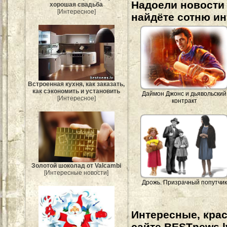
Надоели новости 
хорошая свадьба
[Интересное]
найдёте сотню и
Встроенная кухня, как заказать,
как сэкономить и установить
Даймон Джонс и дьявольский
[Интересное]
контракт
Золотой шоколад от Valcambi
[Интересные новости]
Дрожь. Призрачный попутчик
Интересные, кра
сайте BESTnews.l