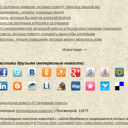
12 полезных привычек. которые помогут сбросить лишний вес
Ежедневник – атрибут успешных людей
Факты, которые Вы ещё не знали об Android
Качество продукции в России и за рубежем
Что необходимо для легальной работы в России иностранному гражданину
Советы, которые помогут сохранить ваши зубы здоровыми
Пептиды - лучшие помощники, которые вернут молодость коже
of your page -->
асскажи друзьям интересные новости:
едыдущая новость
|
Следующая новость
тегория:
Интересные новости
|
Просмотров
: 12875
пользование текстов новостей с сайта BestNews.lv разрешается только в
stNews.lv новости
и
В России был составлен топ известных людей, котор