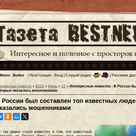
Фото
Видео
|
Регистрация
-
Вход
| Слушай радио:
| Расскажи дру
тересные новости
»
2015
»
Июнь
»
10
»
Интересные новости - В России б
торые оказались мошенниками
 России был составлен топ известных люде
казались мошенниками
 так давно стало известно о том, что известный