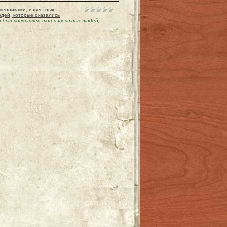
шенниками
,
известных
,
юдей, которые оказались
 был составлен топ известных людей,