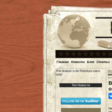
Главная
Новости
Блог
Статьи
This feature is for Premium users
Ин
only!
ко
В
Топ Новости
о
Не