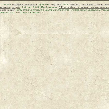
атегория
:
Интересные новости
|
Добавил
:
juliya338
|
Теги
:
которые
,
Составлен
,
России
,
мо
казались
,
людей
|
Рейтинг
:
0.0
/
0
| Изображения:
В России был составлен топ известных л
мошенниками
|
Эту страничку можно найти в интернете
-
Интересные новости В России
оторые оказались мошенниками