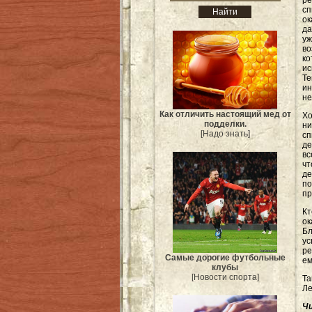
р
с
ок
да
у
во
к
и
Т
и
не
Как отличить настоящий мед от
Хо
подделки.
ни
[Надо знать]
с
д
в
чт
д
по
пр
Кт
ок
Бл
ус
ре
Самые дорогие футбольные
ем
клубы
[Новости спорта]
Та
Ле
Ч