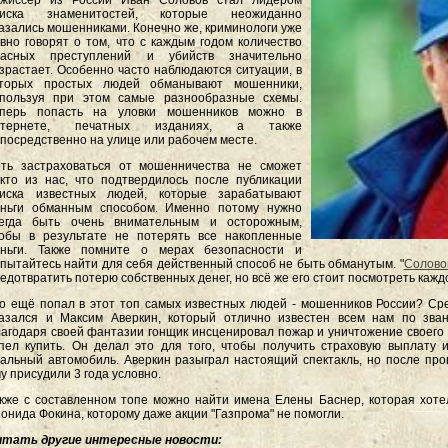
ежиссёр из России Иван Соловов стал лидером
писка знаменитостей, которые неожиданно
азались мошенниками. Конечно же, криминологи уже
вно говорят о том, что с каждым годом количество
жасных преступлений и убийств значительно
зрастает. Особенно часто наблюдаются ситуации, в
оторых простых людей обманывают мошенники,
спользуя при этом самые разнообразные схемы.
еперь попасть на уловки мошенников можно в
нтернете, печатных изданиях, а также
посредственно на улице или рабочем месте.
ть застраховаться от мошенничества не сможет
кто из нас, что подтвердилось после публикации
писка известных людей, которые зарабатывают
еньги обманным способом. Именно потому нужно
сегда быть очень внимательным и осторожным,
обы в результате не потерять все накопленные
еньги. Также помните о мерах безопасности и
пытайтесь найти для себя действенный способ не быть обманутым. "
Солово
едотвратить потерю собственных денег, но всё же его стоит посмотреть кажд
о ещё попал в этот топ самых известных людей - мошенников России? Ср
азался и Максим Аверкин, который отлично известен всем нам по зван
агодаря своей фантазии гонщик инсценировал пожар и уничтожение своего 
пел купить. Он делал это для того, чтобы получить страховую выплату 
альный автомобиль. Аверкин разыграл настоящий спектакль, но после про
у присудили 3 года условно.
кже с составленном топе можно найти имена Елены Баснер, которая хоте
онида Фокина, которому даже акции "Газпрома" не помогли.
итать другие интересные новости: