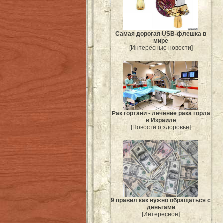
Самая дорогая USB-флешка в
мире
[Интересные новости]
Рак гортани - лечение рака горла
в Израиле
[Новости о здоровье]
9 правил как нужно обращаться с
деньгами
[Интересное]