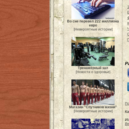
Во сне перевел 222 миллиона
евро
[Невероятные истории]
Р
Тренажёрный зал
[Новости о здоровье]
Пр
Магазин "Спутников жизни"
[Невероятные истории]
Ка
Ис
Be