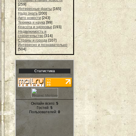
[259]
Интересные факты
[165]
Надо знать
[200]
Авто новости
[243]
Техника и наука
[99]
Красота и здоровье
[193]
Недвижимость и
строительство
[314]
Страны и города
[107]
Интересно и познавательно
[504]
Статистика
Онлайн всего:
5
Гостей:
5
Пользователей:
0