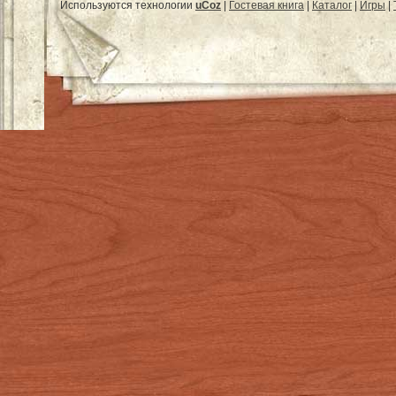
Используются технологии
uCoz
|
Гостевая книга
|
Каталог
|
Игры
|