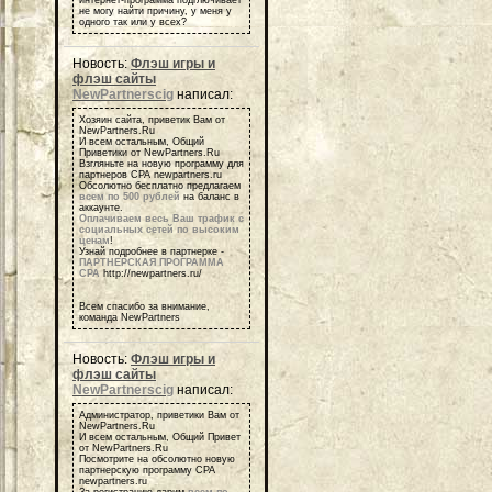
не могу найти причину, у меня у
одного так или у всех?
Новость:
Флэш игры и
флэш сайты
NewPartnerscig
написал:
Хозяин сайта, приветик Вам от
NewPartners.Ru
И всем остальным, Общий
Приветики от NewPartners.Ru
Взгляньте на новую программу для
партнеров СРА newpartners.ru
Обсолютно бесплатно предлагаем
всем по 500 рублей
на баланс в
аккаунте.
Оплачиваем весь Ваш трафик с
социальных сетей по высоким
ценам
!
Узнай подробнее в партнерке -
ПАРТНЕРСКАЯ ПРОГРАММА
СРА
http://newpartners.ru/
Всем спасибо за внимание,
команда NewPartners
Новость:
Флэш игры и
флэш сайты
NewPartnerscig
написал:
Администратор, приветики Вам от
NewPartners.Ru
И всем остальным, Общий Привет
от NewPartners.Ru
Посмотрите на обсолютно новую
партнерскую программу СРА
newpartners.ru
За регистрацию дарим
всем по