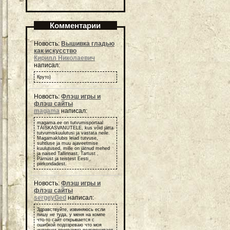
Комментарии
Новость:
Вышивка гладью
как искусство
Кирилл Николаевич
написал:
Круто)
Новость:
Флэш игры и
флэш сайты
magama
написал:
magama.ee on tutvumisportaal
TÄISKASVANUTELE, kus võid jätta
tutvumiskuulutusi ja vastata neile.
Magamaklubis leiad tutvuse,
suhtluse ja muu ajaveetmise
kuulutused, mille on jätnud mehed
ja naised Tallinnast, Tartust ,
Pärnust ja teistest Eesti
piirkondadest.
Новость:
Флэш игры и
флэш сайты
sergeyGed
написал:
Здравствуйте, извиняюсь если
пишу не туда, у меня на компе
что-то сайт открывается с
ошибкой подозреваю что моя
интернет-программа подглючивает