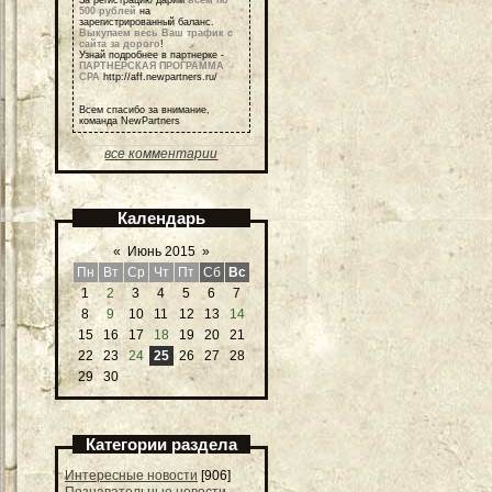
500 рублей
на
зарегистрированный баланс.
Выкупаем весь Ваш трафик с
сайта за дорого
!
Узнай подробнее в партнерке -
ПАРТНЕРСКАЯ ПРОГРАММА
СРА
http://aff.newpartners.ru/
Всем спасибо за внимание,
команда NewPartners
все комментарии
Календарь
«
Июнь 2015
»
Пн
Вт
Ср
Чт
Пт
Сб
Вс
1
2
3
4
5
6
7
8
9
10
11
12
13
14
15
16
17
18
19
20
21
22
23
24
25
26
27
28
29
30
Категории раздела
Интересные новости
[906]
Познавательные новости