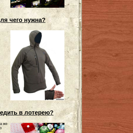
ля чего нужна?
бедить в лотерею?
да же
о