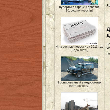
Ра
Курорты в стране Хорватия
[Хорошие новости]
Д
д
Вс
Интересные новости за 2013 год
се
[Надо знать]
Ра
Бронированный внедорожник
[Авто новости]