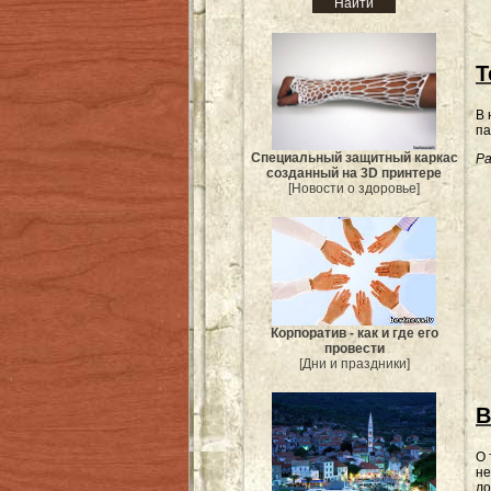
Т
В 
па
Специальный защитный каркас
Ра
созданный на 3D принтере
[Новости о здоровье]
Корпоратив - как и где его
провести
[Дни и праздники]
В
О 
не
ло