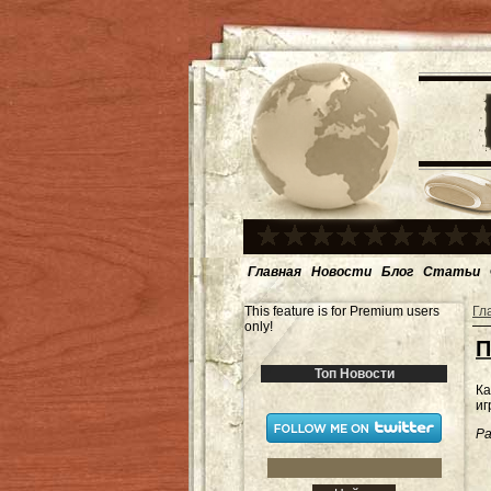
Главная
Новости
Блог
Статьи
This feature is for Premium users
Гл
only!
П
Топ Новости
Ка
иг
Ра