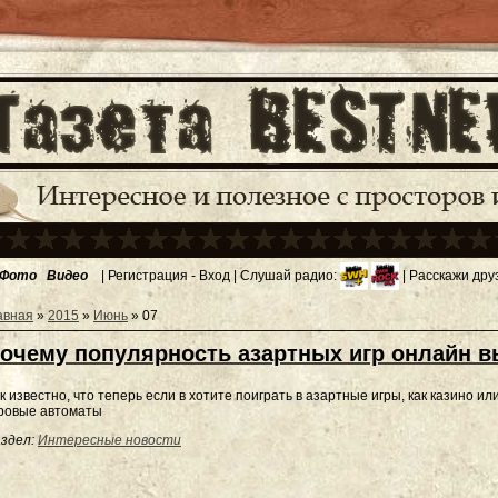
Фото
Видео
|
Регистрация
-
Вход
| Слушай радио:
| Расскажи дру
авная
»
2015
»
Июнь
»
07
очему популярность азартных игр онлайн 
к известно, что теперь если в хотите поиграть в азартные игры, как казино ил
ровые автоматы
здел:
Интересные новости