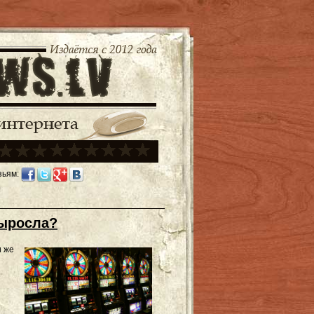
зьям:
выросла?
и же