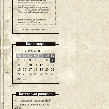
зарегистрированный баланс.
Выкупаем весь Ваш трафик с
сайта за дорого
!
Узнай подробнее в партнерке -
ПАРТНЕРСКАЯ ПРОГРАММА
СРА
http://aff.newpartners.ru/
Всем спасибо за внимание,
команда NewPartners
все комментарии
Календарь
«
Июнь 2015
»
Пн
Вт
Ср
Чт
Пт
Сб
Вс
1
2
3
4
5
6
7
8
9
10
11
12
13
14
15
16
17
18
19
20
21
22
23
24
25
26
27
28
29
30
Категории раздела
Интересные новости
[906]
Познавательные новости
[259]