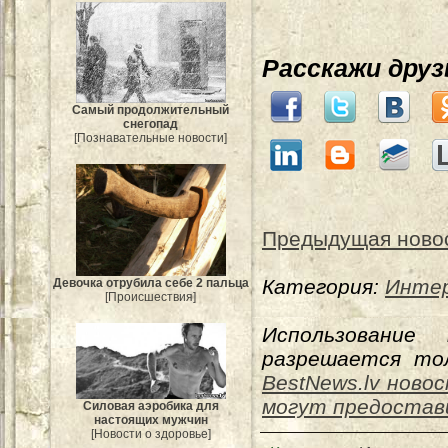
Расскажи дру
Самый продолжительный
снегопад
[Познавательные новости]
Предыдущая ново
Категория:
Интер
Девочка отрубила себе 2 пальца
[Происшествия]
Использование
разрешается тол
BestNews.lv ново
могут предоста
Силовая аэробика для
настоящих мужчин
[Новости о здоровье]