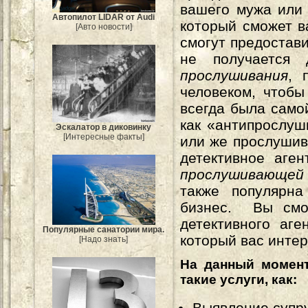
вашего мужа или 
Автопилот LIDAR от Audi
который сможет в
[Авто новости]
смогут предостави
не получается 
прослушивания
, 
человеком, чтобы
всегда была самой
как «антипрослуш
Эскалатор в диковинку
[Интересные факты]
или же прослушив
детективное аге
прослушивающе
также популярна
бизнес. Вы смо
детективного аге
Популярные санатории мира.
который вас интер
[Надо знать]
На данный момент
такие услуги, как:
Выявление супр