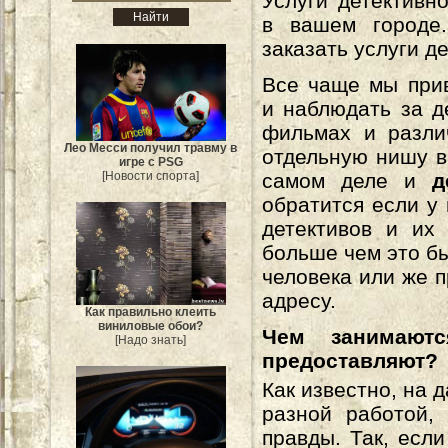
Услуги детективно
в вашем городе
заказать услуги д
Все чаще мы при
и наблюдать за д
фильмах и разли
Лео Месси получил травму в
отдельную нишу в
игре с PSG
[Новости спорта]
самом деле и
д
обратится если у 
детективов и их
больше чем это бы
человека или же п
адресу.
Как правильно клеить
виниловые обои?
Чем занимаютс
[Надо знать]
предоставляют?
Как известно, на
разной работой,
правды. Так, есл