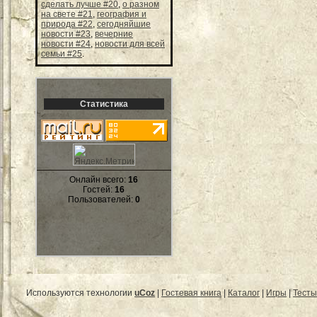
сделать лучше #20
,
о разном
на свете #21
,
география и
природа #22
,
сегодняйшие
новости #23
,
вечерние
новости #24
,
новости для всей
семьи #25
.
Статистика
Онлайн всего:
16
Гостей:
16
Пользователей:
0
Используются технологии
uCoz
|
Гостевая книга
|
Каталог
|
Игры
|
Тесты