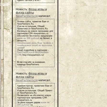
одного так или у всех?
Новость:
Флэш игры и
флэш сайты
NewPartnerscig
написал:
Хозяин сайта, приветик Вам от
NewPartners.Ru
И всем остальным, Общий
Приветики от NewPartners.Ru
Взгляньте на новую программу для
партнеров СРА newpartners.ru
Обсолютно бесплатно предлагаем
всем по 500 рублей
на баланс в
аккаунте.
Оплачиваем весь Ваш трафик с
социальных сетей по высоким
ценам
!
Узнай подробнее в партнерке -
ПАРТНЕРСКАЯ ПРОГРАММА
СРА
http://newpartners.ru/
Всем спасибо за внимание,
команда NewPartners
Новость:
Флэш игры и
флэш сайты
NewPartnerscig
написал:
Администратор, приветики Вам от
NewPartners.Ru
И всем остальным, Общий Привет
от NewPartners.Ru
Посмотрите на обсолютно новую
партнерскую программу СРА
newpartners.ru
За регистрацию дарим
всем по
500 рублей
на