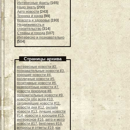
Интересные факты
[165]
Надо знать
[200]
Авто новости
[243]
Техника и наука
[99]
Красота и здоровье
[193]
Недвижимость и
строительство
[314]
Страны и города
[107]
Интересно и познавательно
[504]
Страницы архива
интересные новости #2
,
познавательные новости #3
,
хорошие новости #4
,
различные новости #5
,
позитивные новости #6
,
невероятные новости #7
,
новости рекордов #8
,
положительные новости #9
,
новости обо всём #10
,
сегодняйшие новости #11
,
новости дня #12
,
онлайн
новости #13
,
лучшие новости
#14
,
новости о хорошем #15
,
интересное #16
,
авто и мото
новости #17
,
best news #18
,
вопросы и ответы #19
,
как