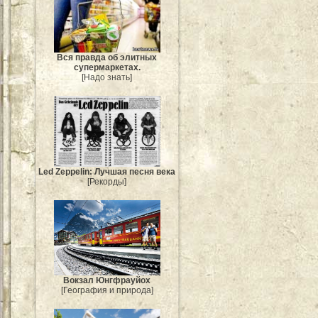
Вся правда об элитных
супермаркетах.
[Надо знать]
Led Zeppelin: Лучшая песня века
[Рекорды]
Вокзал Юнгфрауйох
[География и природа]