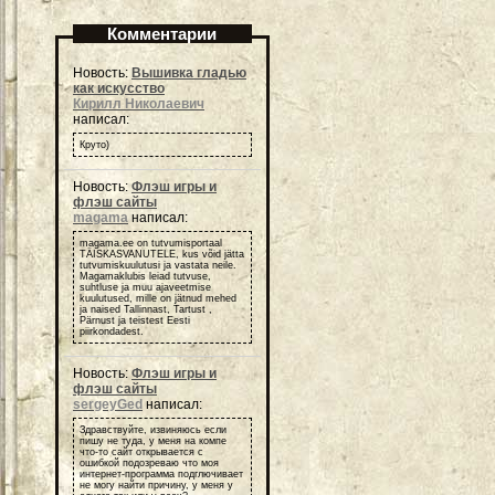
Комментарии
Новость:
Вышивка гладью
как искусство
Кирилл Николаевич
написал:
Круто)
Новость:
Флэш игры и
флэш сайты
magama
написал:
magama.ee on tutvumisportaal
TÄISKASVANUTELE, kus võid jätta
tutvumiskuulutusi ja vastata neile.
Magamaklubis leiad tutvuse,
suhtluse ja muu ajaveetmise
kuulutused, mille on jätnud mehed
ja naised Tallinnast, Tartust ,
Pärnust ja teistest Eesti
piirkondadest.
Новость:
Флэш игры и
флэш сайты
sergeyGed
написал:
Здравствуйте, извиняюсь если
пишу не туда, у меня на компе
что-то сайт открывается с
ошибкой подозреваю что моя
интернет-программа подглючивает
не могу найти причину, у меня у