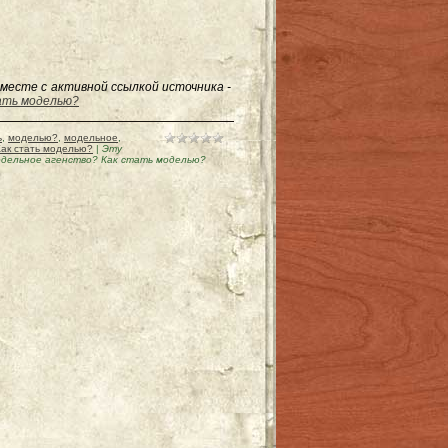
месте с активной ссылкой источника -
тать моделью?
ь
,
моделью?
,
модельное
,
Как стать моделью?
|
Эту
одельное агенство? Как стать моделью?