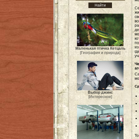
м
Се
жи
св
в
р
де
мо
к
по
из
Маленькая птичка Кетцаль
г
[География и природа]
уч
Ч
аг
С
мо
Ср
Выбор джинс
[Интересное]
То