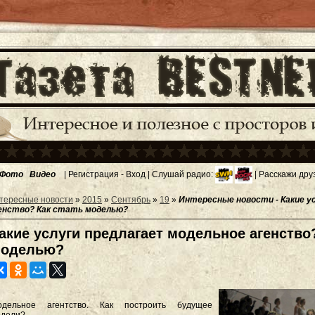
Фото
Видео
|
Регистрация
-
Вход
| Слушай радио:
| Расскажи дру
тересные новости
»
2015
»
Сентябрь
»
19
»
Интересные новости - Какие у
енство? Как стать моделью?
акие услуги предлагает модельное агенство?
оделью?
одельное агентство. Как построить будущее