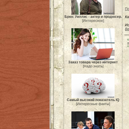
Пр
Брюс Уиллис - актер и продюсер.
Ка
[Интересное]
Ис
Be
К
п
с
Заказ товара через интернет
[Надо знать]
Самый высокий показатель IQ
[Интересные факты]