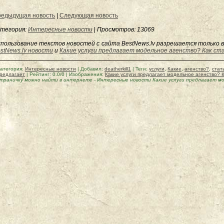
едыдущая новость
|
Следующая новость
тегория:
Интересные новости
|
Просмотров
: 13069
пользование текстов новостей с сайта BestNews.lv разрешается только в
stNews.lv новости
и
Какие услуги предлагает модельное агенство? Как с
атегория
:
Интересные новости
|
Добавил
:
deatherkill1
|
Теги
:
услуги
,
Какие
,
агенство?
,
стат
редлагает
|
Рейтинг
:
0.0
/
0
| Изображения:
Какие услуги предлагает модельное агенство? 
траничку можно найти в интернете
-
Интересные новости Какие услуги предлагает м