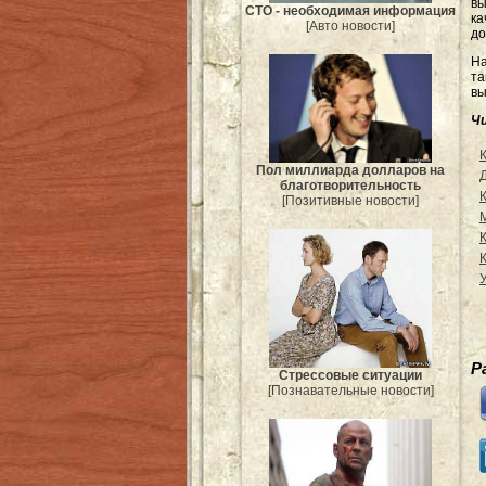
вы
СТО - необходимая информация
ка
[Авто новости]
до
На
та
вы
Ч
Пол миллиарда долларов на
благотворительность
[Позитивные новости]
Р
Стрессовые ситуации
[Познавательные новости]