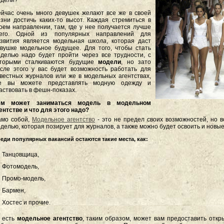
одели?
йчас очень много девушек желают все же в своей
зни достичь каких-то высот. Каждая стремиться в
оем направлении, там, где у нее получается лучше
сего. Одной из популярных направлений для
азвития является модельная
школа
, которая даст
вушке модельное будущее. Для того, чтобы стать
делью надо будет пройти через все трудности, с
оторыми сталкиваются будущие
модели
, но зато
сле этого у вас будет возможность работать для
вестных журналов или же в модельных агентствах,
де вы можете представлять модную одежду и
аствовать в фешн-показах.
ем может заниматься модель в модельном
ентстве и что для этого надо?
амо собой,
Модельное агентство
- это не предел своих возможностей, но в
делью, которая позирует для журналов, а также можно будет освоить и новы
еди популярных вакансий остаются такие места, как:
Танцовщица,
Фотомодель,
Промо-модель,
Бармен,
Хостес и прочие.
 есть
модельное агентство
, таким образом, может вам предоставить откр