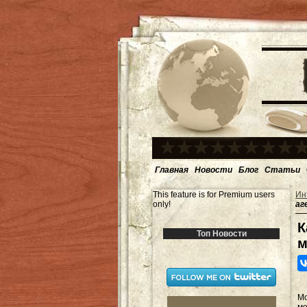
Главная
Новости
Блог
Статьи
This feature is for Premium users
Ин
only!
аг
К
Топ Новости
м
М