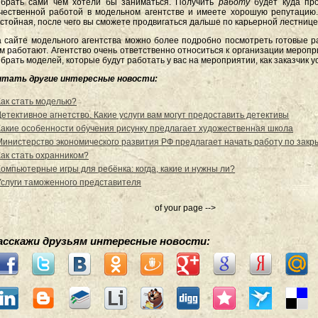
брать сами чем хотели бы заниматься. Получить
работу
будет куда пр
чественной работой в модельном агентстве и имеете хорошую репутацию.
стойная, после чего вы сможете продвигаться дальше по карьерной лестнице
 сайте модельного агентства можно более подробно посмотреть готовые 
м работают. Агентство очень ответственно относиться к организации меропр
брать моделей, которые будут работать у вас на мероприятии, как заказчик ус
итать другие интересные новости:
Как стать моделью?
Детективное агнетство. Какие услуги вам могут предоставить детективы
Какие особенности обучения рисунку предлагает художественная школа
Министерство экономического развития РФ предлагает начать работу по зак
Как стать охранником?
Компьютерные игры для ребёнка: когда, какие и нужны ли?
Услуги таможенного представителя
of your page -->
асскажи друзьям интересные новости: