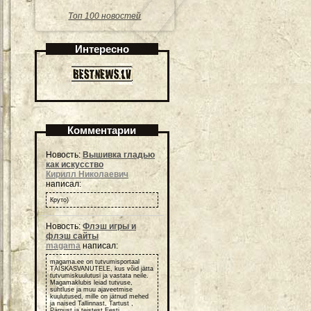
Топ 100 новостей
Интересно
Комментарии
Новость:
Вышивка гладью
как искусство
Кирилл Николаевич
написал:
Круто)
Новость:
Флэш игры и
флэш сайты
magama
написал:
magama.ee on tutvumisportaal
TÄISKASVANUTELE, kus võid jätta
tutvumiskuulutusi ja vastata neile.
Magamaklubis leiad tutvuse,
suhtluse ja muu ajaveetmise
kuulutused, mille on jätnud mehed
ja naised Tallinnast, Tartust ,
Pärnust ja teistest Eesti