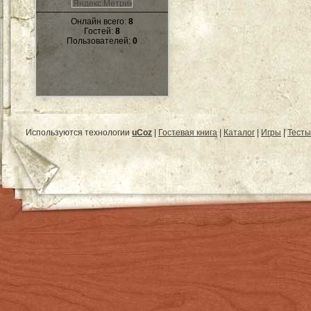
Онлайн всего:
8
Гостей:
8
Пользователей:
0
Используются технологии
uCoz
|
Гостевая книга
|
Каталог
|
Игры
|
Тесты