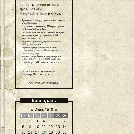
Новость:
Флэш игры и
флэш сайты
NewPartnerscig
написал:
Администратор, приветики Вам от
NewPartners.Ru
И всем остальным, Общий Привет
от NewPartners.Ru
Посмотрите на обсолютно новую
партнерскую программу СРА
newpartners.ru
За регистрацию дарим
всем по
500 рублей
на
зарегистрированный баланс.
Выкупаем весь Ваш трафик с
сайта за дорого
!
Узнай подробнее в партнерке -
ПАРТНЕРСКАЯ ПРОГРАММА
СРА
http://aff.newpartners.ru/
Всем спасибо за внимание,
команда NewPartners
все комментарии
Календарь
«
Июнь 2015
»
Пн
Вт
Ср
Чт
Пт
Сб
Вс
1
2
3
4
5
6
7
8
9
10
11
12
13
14
15
16
17
18
19
20
21