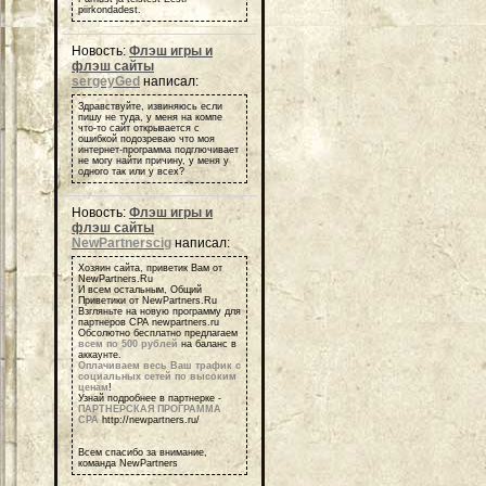
piirkondadest.
Новость:
Флэш игры и
флэш сайты
sergeyGed
написал:
Здравствуйте, извиняюсь если
пишу не туда, у меня на компе
что-то сайт открывается с
ошибкой подозреваю что моя
интернет-программа подглючивает
не могу найти причину, у меня у
одного так или у всех?
Новость:
Флэш игры и
флэш сайты
NewPartnerscig
написал:
Хозяин сайта, приветик Вам от
NewPartners.Ru
И всем остальным, Общий
Приветики от NewPartners.Ru
Взгляньте на новую программу для
партнеров СРА newpartners.ru
Обсолютно бесплатно предлагаем
всем по 500 рублей
на баланс в
аккаунте.
Оплачиваем весь Ваш трафик с
социальных сетей по высоким
ценам
!
Узнай подробнее в партнерке -
ПАРТНЕРСКАЯ ПРОГРАММА
СРА
http://newpartners.ru/
Всем спасибо за внимание,
команда NewPartners