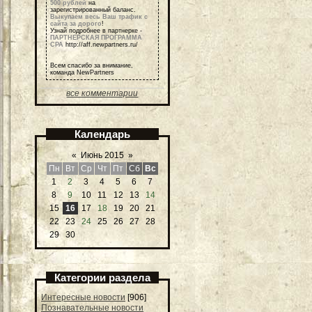
500 рублей
на
зарегистрированный баланс.
Выкупаем весь Ваш трафик с
сайта за дорого
!
Узнай подробнее в партнерке -
ПАРТНЕРСКАЯ ПРОГРАММА
СРА
http://aff.newpartners.ru/
Всем спасибо за внимание,
команда NewPartners
все комментарии
Календарь
«
Июнь 2015
»
Пн
Вт
Ср
Чт
Пт
Сб
Вс
1
2
3
4
5
6
7
8
9
10
11
12
13
14
15
16
17
18
19
20
21
22
23
24
25
26
27
28
29
30
Категории раздела
Интересные новости
[906]
Познавательные новости