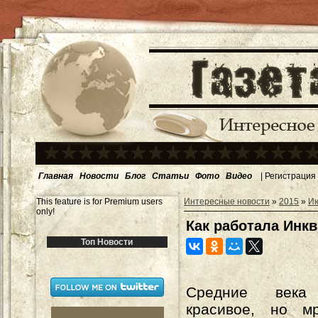
Главная
Новости
Блог
Статьи
Фото
Видео
|
Регистрация
This feature is for Premium users
Интересные новости
»
2015
»
И
only!
Как работала Инк
Топ Новости
Средние век
красивое, но м