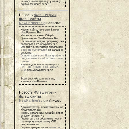
не могу найти причину, у меня у
одного так или у всех?
Новость:
Флэш игры и
флэш сайты
NewPartnerscig
написал:
Хозяин сайта, приветик Вам от
NewPartners.Ru
И всем остальным, Общий
Приветики от NewPartners.Ru
Взгляньте на новую программу для
партнеров СРА newpartners.ru
Обсолютно бесплатно предлагаем
всем по 500 рублей
на баланс в
аккаунте.
Оплачиваем весь Ваш трафик с
социальных сетей по высоким
ценам
!
Узнай подробнее в партнерке -
ПАРТНЕРСКАЯ ПРОГРАММА
СРА
http://newpartners.ru/
Всем спасибо за внимание,
команда NewPartners
Новость:
Флэш игры и
флэш сайты
NewPartnerscig
написал:
Администратор, приветики Вам от
NewPartners.Ru
И всем остальным, Общий Привет
от NewPartners.Ru
Посмотрите на обсолютно новую
партнерскую программу СРА
newpartners.ru
За регистрацию дарим
всем по