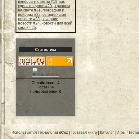
вопросы и ответы #19
,
как
сделать лучше #20
,
о разном
на свете #21
,
география и
природа #22
,
сегодняйшие
новости #23
,
вечерние
новости #24
,
новости для всей
семьи #25
.
Статистика
Онлайн всего:
4
Гостей:
4
Пользователей:
0
Используются технологии
uCoz
|
Гостевая книга
|
Каталог
|
Игры
|
Тесты