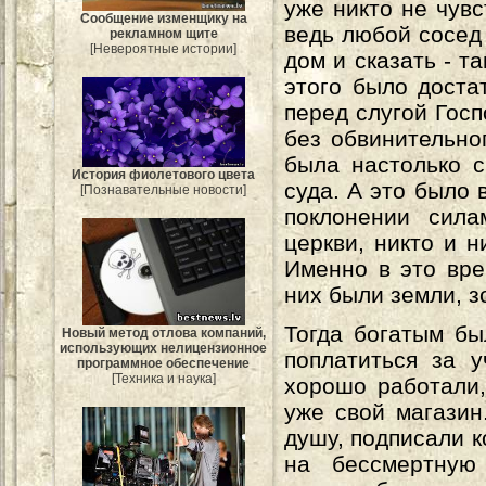
уже никто не чувс
Сообщение изменщику на
ведь любой сосед
рекламном щите
[Невероятные истории]
дом и сказать - т
этого было доста
перед слугой Госп
без обвинительно
была настолько с
История фиолетового цвета
суда. А это было 
[Познавательные новости]
поклонении сила
церкви, никто и 
Именно в это вре
них были земли, з
Тогда богатым б
Новый метод отлова компаний,
использующих нелицензионное
поплатиться за 
программное обеспечение
[Техника и наука]
хорошо работали,
уже свой магазин
душу, подписали к
на бессмертную