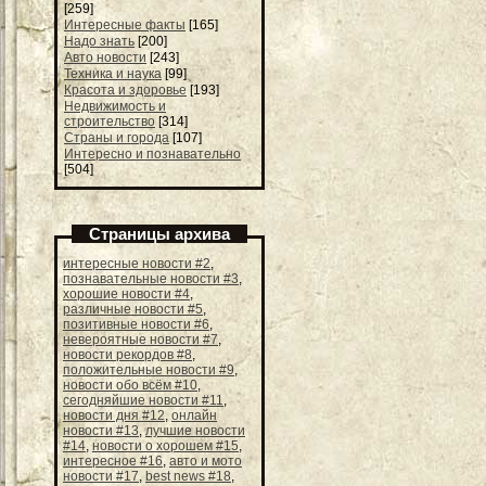
[259]
Интересные факты
[165]
Надо знать
[200]
Авто новости
[243]
Техника и наука
[99]
Красота и здоровье
[193]
Недвижимость и
строительство
[314]
Страны и города
[107]
Интересно и познавательно
[504]
Страницы архива
интересные новости #2
,
познавательные новости #3
,
хорошие новости #4
,
различные новости #5
,
позитивные новости #6
,
невероятные новости #7
,
новости рекордов #8
,
положительные новости #9
,
новости обо всём #10
,
сегодняйшие новости #11
,
новости дня #12
,
онлайн
новости #13
,
лучшие новости
#14
,
новости о хорошем #15
,
интересное #16
,
авто и мото
новости #17
,
best news #18
,