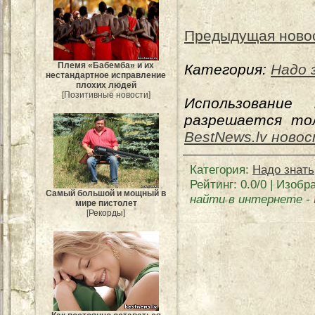
Предыдущая ново
Племя «Бабемба» и их
Категория:
Надо 
нестандартное исправление
плохих людей
[Позитивные новости]
Использование
разрешается тол
BestNews.lv ново
Категория
:
Надо знать
Рейтинг
:
0.0
/
0
| Изобр
Самый большой и мощный в
найти в интернете
-
мире пистолет
[Рекорды]