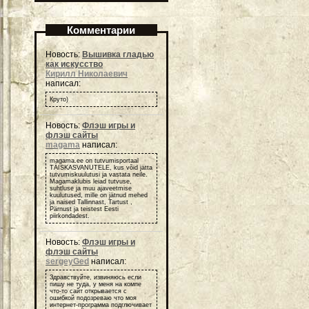
Комментарии
Новость:
Вышивка гладью
как искусство
Кирилл Николаевич
написал:
Круто)
Новость:
Флэш игры и
флэш сайты
magama
написал:
magama.ee on tutvumisportaal
TÄISKASVANUTELE, kus võid jätta
tutvumiskuulutusi ja vastata neile.
Magamaklubis leiad tutvuse,
suhtluse ja muu ajaveetmise
kuulutused, mille on jätnud mehed
ja naised Tallinnast, Tartust ,
Pärnust ja teistest Eesti
piirkondadest.
Новость:
Флэш игры и
флэш сайты
sergeyGed
написал:
Здравствуйте, извиняюсь если
пишу не туда, у меня на компе
что-то сайт открывается с
ошибкой подозреваю что моя
интернет-программа подглючивает