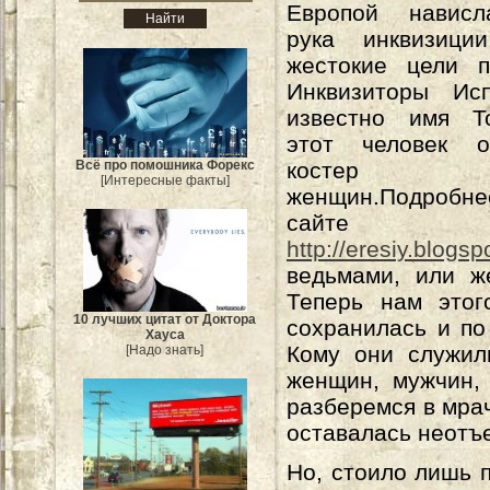
Европой нависл
рука инквизици
жестокие цели п
Инквизиторы Ис
известно имя Т
этот человек о
Всё про помошника Форекс
костер 
[Интересные факты]
женщин.Подробне
сайте
http://eresiy.blogs
ведьмами, или ж
Теперь нам этог
10 лучших цитат от Доктора
сохранилась и по
Хауса
Кому они служил
[Надо знать]
женщин, мужчин,
разберемся в мра
оставалась неотъ
Но, стоило лишь 