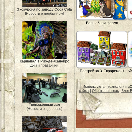
Экскурсия по заводу Coca Cola
[Новости о необычном]
Волшебная ферма
Карнавал в Рио-де-Жанейро
[Дни и праздники]
О
Построй-ка 3. Евроремонт
Используются технологии
uC
сайты
|
Обратная связь
|
Блог B
Тренажёрный зал
[Новости о здоровье]