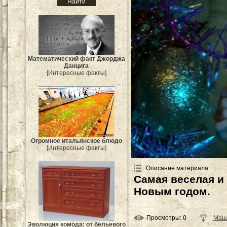
Mатематический факт Джорджа
Данцига
[Интересные факты]
Огромное итальянское блюдо
[Интересные факты]
Описание материала
:
Самая веселая и
Новым годом.
Просмотры
: 0
Маш
Эволюция комода: от бельевого