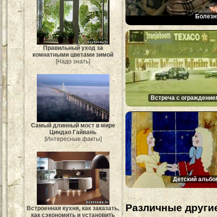
Болезн
Правильный уход за
комнатными цветами зимой
[Надо знать]
Встреча с ограждение
Самый длинный мост в мире
Циндао Гайвань
[Интересные факты]
Детский альбо
Различные другие
Встроенная кухня, как заказать,
как сэкономить и установить