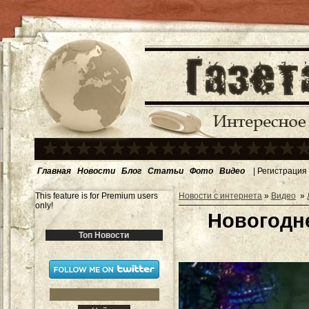
Главная
Новости
Блог
Статьи
Фото
Видео
|
Регистрация
This feature is for Premium users
Новости с интернета
»
Видео
»
only!
Новогодн
Топ Новости