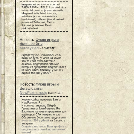
magama.ee on tutvumisportaal
TÄISKASVANUTELE, kus võid jätta
tutvumiskuulutusi ja vastata neile.
Magamaklubis leiad tutvuse,
suhtluse ja muu ajaveetmise
kuulutused, mille on jätnud mehed
ja naised Tallinnast, Tartust ,
Pärnust ja teistest Eesti
piirkondadest.
Новость:
Флэш игры и
флэш сайты
sergeyGed
написал:
Здравствуйте, извиняюсь если
пишу не туда, у меня на компе
что-то сайт открывается с
ошибкой подозреваю что моя
интернет-программа подглючивает
не могу найти причину, у меня у
одного так или у всех?
Новость:
Флэш игры и
флэш сайты
NewPartnerscig
написал:
Хозяин сайта, приветик Вам от
NewPartners.Ru
И всем остальным, Общий
Приветики от NewPartners.Ru
Взгляньте на новую программу для
партнеров СРА newpartners.ru
Обсолютно бесплатно предлагаем
всем по 500 рублей
на баланс в
аккаунте.
Оплачиваем весь Ваш трафик с
социальных сетей по высоким
ценам
!