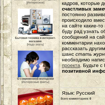
кадров, которые 
[Интересное]
счастливых зам
постоянно развива
происходило вмес
на сайте какие-то
буду рад узнать о
сообщений на сай
Бытовая техника в интернет-
магазине
комментарии нахо
[Надо знать]
рассказать другим
шанс
стать журн
необходимо напи
проекта
. Будьте 
позитивной инф
О современной молодежи
[Интересные факты]
Язык
: Русский
Всего комментариев
:
0