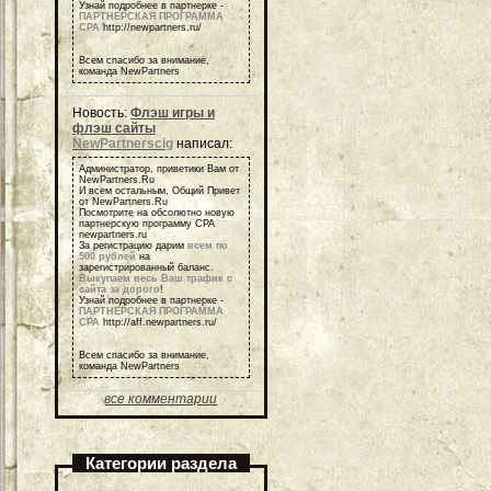
Узнай подробнее в партнерке -
ПАРТНЕРСКАЯ ПРОГРАММА
СРА
http://newpartners.ru/
Всем спасибо за внимание,
команда NewPartners
Новость:
Флэш игры и
флэш сайты
NewPartnerscig
написал:
Администратор, приветики Вам от
NewPartners.Ru
И всем остальным, Общий Привет
от NewPartners.Ru
Посмотрите на обсолютно новую
партнерскую программу СРА
newpartners.ru
За регистрацию дарим
всем по
500 рублей
на
зарегистрированный баланс.
Выкупаем весь Ваш трафик с
сайта за дорого
!
Узнай подробнее в партнерке -
ПАРТНЕРСКАЯ ПРОГРАММА
СРА
http://aff.newpartners.ru/
Всем спасибо за внимание,
команда NewPartners
все комментарии
Категории раздела