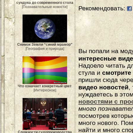
сундука до современного стола
[Познавательные новости]
Рекомендовать:
Снимок Земли “синий мрамор”
[География и природа]
Вы попали на мо
интересные вид
Надоело читать 
стула и
смотрите
пришли сюда чере
видео новостей
,
Что означает конкретный цвет
[Интересное]
нуждаетесь в это
новостями с про
много познавате
посмотрев которы
много нового. По
найти и много сп
Сложности судопроизводства