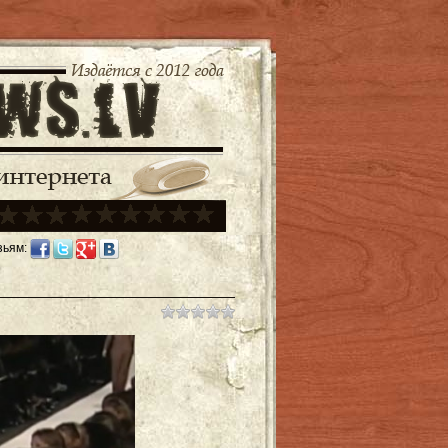
зьям: