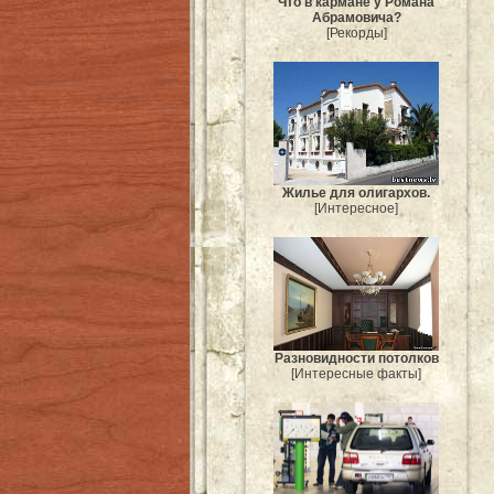
Что в кармане у Романа
Абрамовича?
[Рекорды]
Жилье для олигархов.
[Интересное]
Разновидности потолков
[Интересные факты]