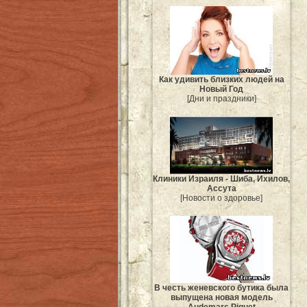
Как удивить близких людей на
Новый Год
[Дни и праздники]
Клиники Израиля - Шиба, Ихилов,
Ассута
[Новости о здоровье]
В честь женевского бутика была
выпущена новая модель
Audemars Piguet