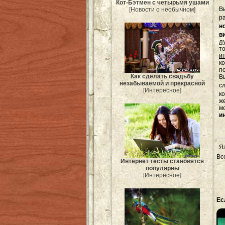
Кот-Бэтмен с четырьмя ушами
В
[Новости о необычном]
р
н
в
л
т
и
к
п
Как сделать свадьбу
Вы
незабываемой и прекрасной
с
[Интересное]
к
ж
м
и
Я
Вс
Интернет тесты становятся
популярны
[Интересное]
Ес