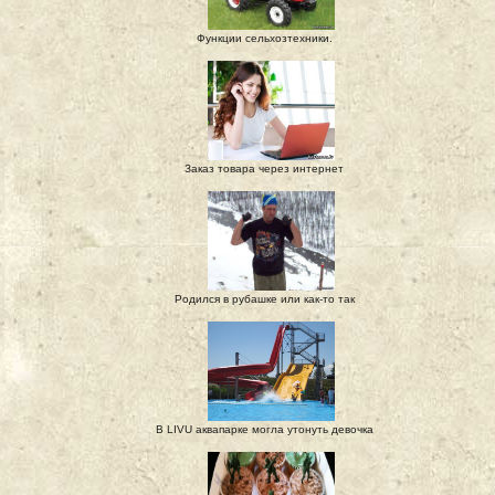
Функции сельхозтехники.
Заказ товара через интернет
Родился в рубашке или как-то так
В LIVU аквапарке могла утонуть девочка