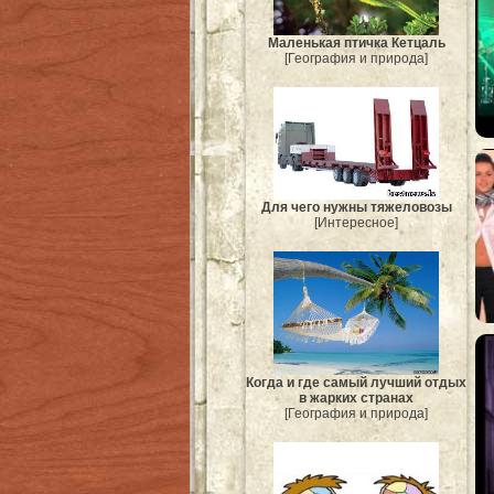
Маленькая птичка Кетцаль
[География и природа]
Для чего нужны тяжеловозы
[Интересное]
Когда и где самый лучший отдых
в жарких странах
[География и природа]