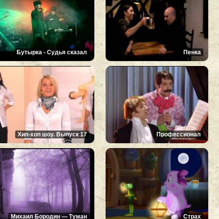
Бутырка - Судья сказал
Пенка
Хип-хоп шоу. Выпуск 17
Профессионал
Михаил Бородин — Туман
Страх