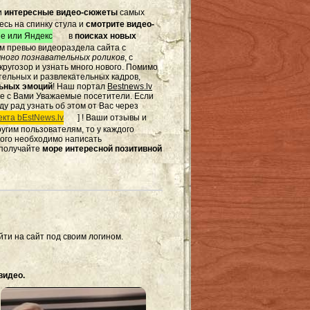
и
интересные видео-сюжеты
самых
есь на спинку стула и
смотрите видео-
e или Яндекс
в
поисках новых
том превью видеораздела сайта с
ного познавательных роликов
, с
ругозор и узнать много нового. Помимо
тельных и развлекательных кадров,
льных эмоций
! Наш портал
Bestnews.lv
те с Вами Уважаемые посетители. Если
ду рад узнать об этом от Вас через
кта bEstNews.lv
] ! Ваши отзывы и
другим пользователям, то у каждого
этого необходимо написать
 получайте
море интересной позитивной
ти на сайт под своим логином.
видео.