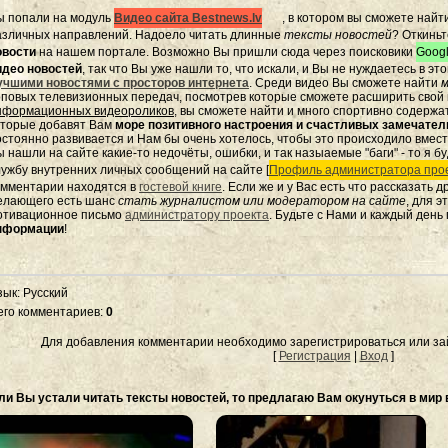
ы попали на модуль
Видео сайта Bestnews.lv
, в котором вы сможете найт
азличных направлений. Надоело читать длинные
тексты новостей
? Откиньт
овости
на нашем портале. Возможно Вы пришли сюда через поисковики
Googl
идео новостей
, так что Вы уже нашли то, что искали, и Вы не нуждаетесь в э
учшими новостями с просторов интернета
. Среди видео Вы сможете найти
м
оповых телевизионных передач, посмотрев которые сможете расширить свой к
нформационных видеороликов
, вы сможете найти и много спортивно содержа
оторые добавят Вам
море позитивного настроения и счастливых замечате
остоянно развивается и Нам бы очень хотелось, чтобы это происходило вмес
 нашли на сайте какие-то недочёты, ошибки, и так назыаемые "баги" - то я бу
лужбу внутренних личных сообщений на сайте [
Профиль администратора прое
омментарии находятся в
гостевой книге
. Если же и у Вас есть что рассказать 
елающего есть шанс
стать журналистом или модератором на сайте
, для 
отивационное письмо
администратору проекта
. Будьте с Нами и каждый день
нформации
!
зык
: Русский
его комментариев
:
0
Для добавления комментарии необходимо зарегистрироваться или зай
[
Регистрация
|
Вход
]
ли Вы устали читать тексты новостей, то предлагаю Вам окунуться в мир 