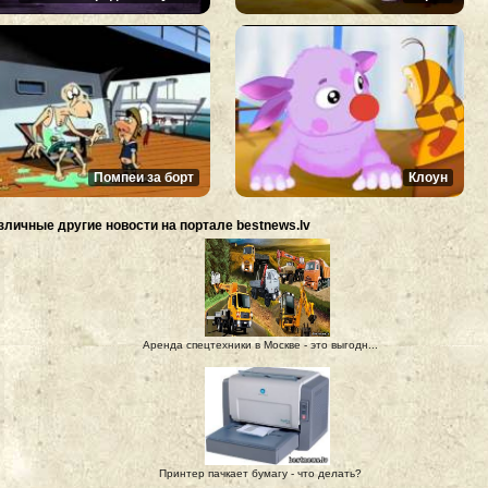
Помпеи за борт
Клоун
зличные другие новости на портале bestnews.lv
Аренда спецтехники в Москве - это выгодн...
Принтер пачкает бумагу - что делать?