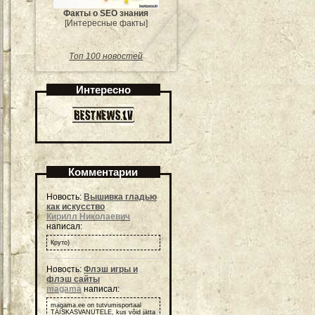
Факты о SEO знания
[Интересные факты]
Топ 100 новостей
Интересно
Комментарии
Новость:
Вышивка гладью
как искусство
Кирилл Николаевич
написал:
Круто)
Новость:
Флэш игры и
флэш сайты
magama
написал:
magama.ee on tutvumisportaal
TÄISKASVANUTELE, kus võid jätta