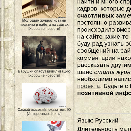
найти и много сп
кадров, которые 
счастливых зам
Молодым журналистами
постоянно развива
практика и работа на сайтах
происходило вмес
[Хорошие новости]
на сайте какие-то
буду рад узнать о
сообщений на сай
комментарии нахо
рассказать другим
шанс
стать журн
Бабушки спасут цивилизацию
[Хорошие новости]
необходимо напи
проекта
. Будьте 
позитивной инф
Самый высокий показатель IQ
[Интересные факты]
Язык
: Русский
Длительность мат