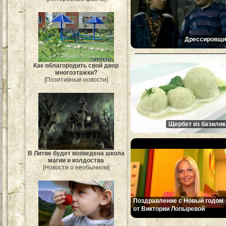
Дрессировщи
Как облагородить свой двор
многоэтажки?
[Позитивные новости]
Щербет из базилик
В Литве будет возведена школа
магии и колдоства
[Новости о необычном]
Поздравление с Новый годом
от Виктории Лопыревой