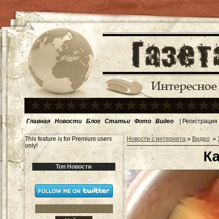
Главная
Новости
Блог
Статьи
Фото
Видео
|
Регистрация
This feature is for Premium users
Новости с интернета
»
Видео
»
only!
К
Топ Новости