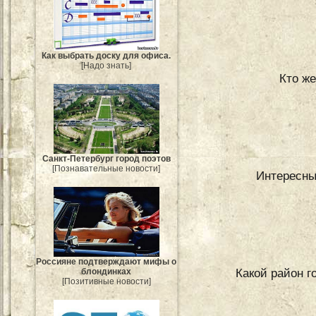
Как выбрать доску для офиса.
[Надо знать]
Кто же
Санкт-Петербург город поэтов
[Познавательные новости]
Интересны
Россияне подтверждают мифы о
Какой район г
блондинках
[Позитивные новости]