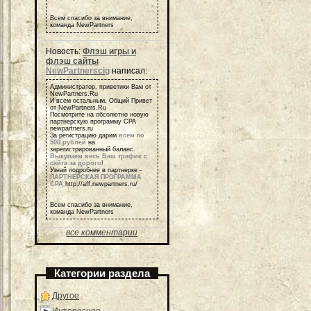
Всем спасибо за внимание,
команда NewPartners
Новость:
Флэш игры и
флэш сайты
NewPartnerscig
написал:
Администратор, приветики Вам от
NewPartners.Ru
И всем остальным, Общий Привет
от NewPartners.Ru
Посмотрите на обсолютно новую
партнерскую программу СРА
newpartners.ru
За регистрацию дарим
всем по
500 рублей
на
зарегистрированный баланс.
Выкупаем весь Ваш трафик с
сайта за дорого
!
Узнай подробнее в партнерке -
ПАРТНЕРСКАЯ ПРОГРАММА
СРА
http://aff.newpartners.ru/
Всем спасибо за внимание,
команда NewPartners
все комментарии
Категории раздела
Другое
Интересное