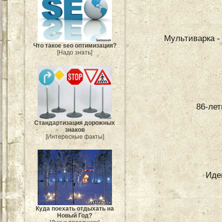
Мультиварка -
Что такое seo оптимизация?
[Надо знать]
86-ле
Стандартизация дорожных
знаков
[Интересные факты]
Иде
Куда поехать отдыхать на
Новый Год?