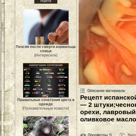
Пенсия после смерти кормильца
семьи
[Интересное]
Описание материала
:
Рецепт испанской
Правильные сочетания цвета в
— 2 штуки;чесно
одежде
[Познавательные новости]
орехи, лавровый 
оливковое масло,
Просмотры
: 0
Вкус