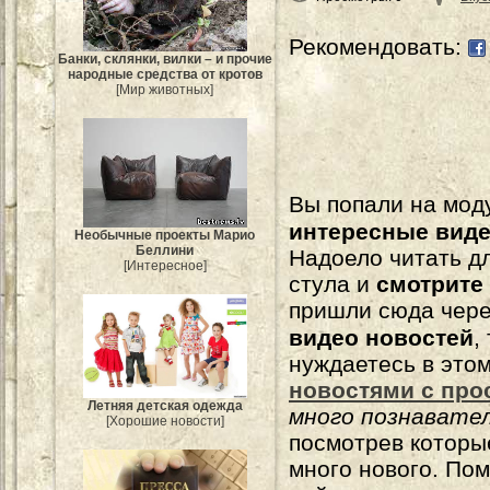
Рекомендовать:
Банки, склянки, вилки – и прочие
народные средства от кротов
[Мир животных]
Вы попали на мо
интересные вид
Необычные проекты Марио
Беллини
Надоело читать 
[Интересное]
стула и
смотрите
пришли сюда чере
видео новостей
,
нуждаетесь в это
новостями с про
Летняя детская одежда
много познавате
[Хорошие новости]
посмотрев которы
много нового. По