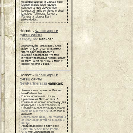
tutvumiskuulutusi ja vastata neile.
Magamaklubis leiad tutvuse,
suhtluse ja muu ajaveetmise
kuulutused, mille on jätnud mehed
ja naised Tallinnast, Tartust ,
Pärnust ja teistest Eesti
piirkondadest.
Новость:
Флэш игры и
флэш сайты
sergeyGed
написал:
Здравствуйте, извиняюсь если
пишу не туда, у меня на компе
что-то сайт открывается с
ошибкой подозреваю что моя
интернет-программа подглючивает
не могу найти причину, у меня у
одного так или у всех?
Новость:
Флэш игры и
флэш сайты
NewPartnerscig
написал:
Хозяин сайта, приветик Вам от
NewPartners.Ru
И всем остальным, Общий
Приветики от NewPartners.Ru
Взгляньте на новую программу для
партнеров СРА newpartners.ru
Обсолютно бесплатно предлагаем
всем по 500 рублей
на баланс в
аккаунте.
Оплачиваем весь Ваш трафик с
социальных сетей по высоким
ценам
!
Узнай подробнее в партнерке -
ПАРТНЕРСКАЯ ПРОГРАММА
СРА
http://newpartners.ru/