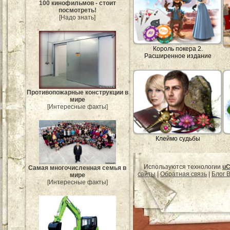
100 кинофильмов - стоит
посмотреть!
[Надо знать]
Король покера 2.
Расширенное издание
Противопожарные конструкции в
мире
[Интересные факты]
Клеймо судьбы
Используются технологии
uC
Самая многочисленная семья в
сайты
|
Обратная связь
|
Блог B
мире
[Интересные факты]