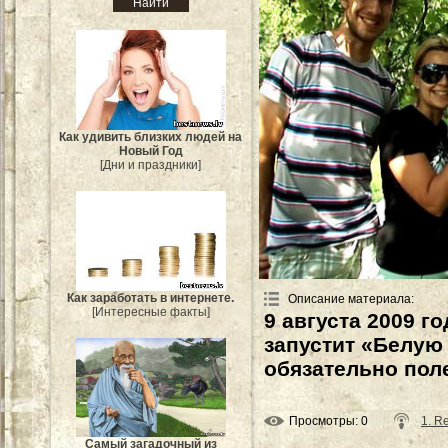
Как удивить близких людей на
Новый Год
[Дни и праздники]
Как заработать в интернете.
Описание материала
:
[Интересные факты]
9 августа 2009 г
запустит «Белую 
обязательно поле
Просмотры
: 0
1. R
Самый загадочный из