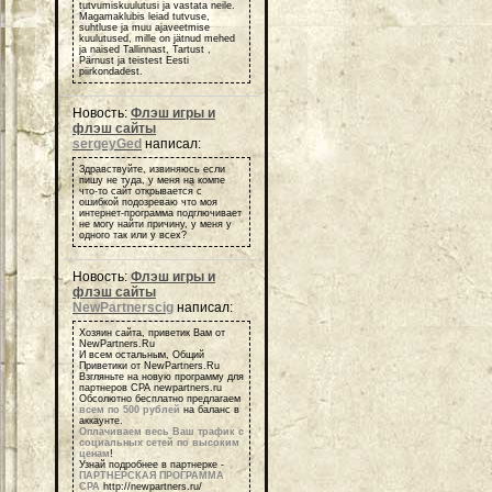
tutvumiskuulutusi ja vastata neile.
Magamaklubis leiad tutvuse,
suhtluse ja muu ajaveetmise
kuulutused, mille on jätnud mehed
ja naised Tallinnast, Tartust ,
Pärnust ja teistest Eesti
piirkondadest.
Новость:
Флэш игры и
флэш сайты
sergeyGed
написал:
Здравствуйте, извиняюсь если
пишу не туда, у меня на компе
что-то сайт открывается с
ошибкой подозреваю что моя
интернет-программа подглючивает
не могу найти причину, у меня у
одного так или у всех?
Новость:
Флэш игры и
флэш сайты
NewPartnerscig
написал:
Хозяин сайта, приветик Вам от
NewPartners.Ru
И всем остальным, Общий
Приветики от NewPartners.Ru
Взгляньте на новую программу для
партнеров СРА newpartners.ru
Обсолютно бесплатно предлагаем
всем по 500 рублей
на баланс в
аккаунте.
Оплачиваем весь Ваш трафик с
социальных сетей по высоким
ценам
!
Узнай подробнее в партнерке -
ПАРТНЕРСКАЯ ПРОГРАММА
СРА
http://newpartners.ru/