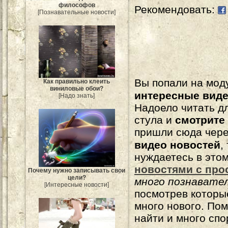
философов
Рекомендовать:
[Познавательные новости]
Вы попали на мо
Как правильно клеить
виниловые обои?
интересные вид
[Надо знать]
Надоело читать 
стула и
смотрите
пришли сюда чере
видео новостей
,
нуждаетесь в это
новостями с про
Почему нужно записывать свои
цели?
много познавате
[Интересные новости]
посмотрев которы
много нового. По
найти и много сп