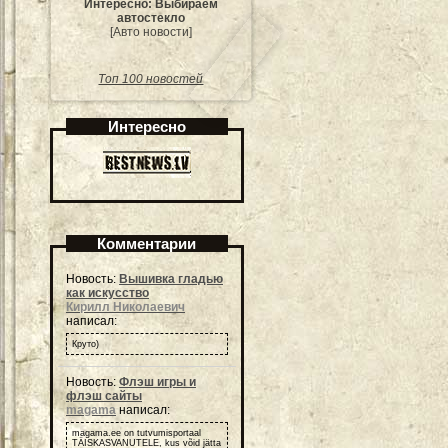
Интересно: Выбираем
автостекло
[Авто новости]
Топ 100 новостей
Интересно
Комментарии
Новость:
Вышивка гладью
как искусство
Кирилл Николаевич
написал:
Круто)
Новость:
Флэш игры и
флэш сайты
magama
написал:
magama.ee on tutvumisportaal
TÄISKASVANUTELE, kus võid jätta