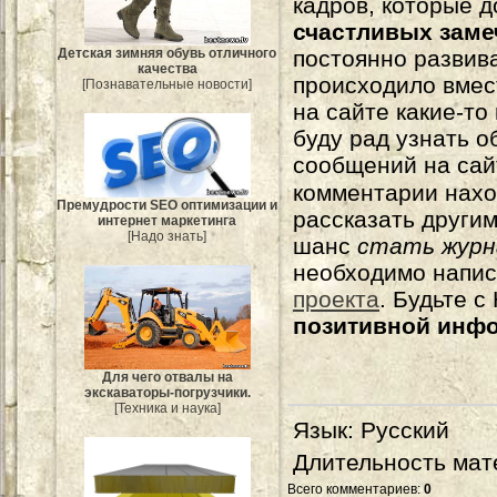
кадров, которые 
счастливых зам
Детская зимняя обувь отличного
постоянно развива
качества
происходило вмес
[Познавательные новости]
на сайте какие-то
буду рад узнать о
сообщений на сай
комментарии нахо
Премудрости SEO оптимизации и
рассказать другим
интернет маркетинга
[Надо знать]
шанс
стать журн
необходимо напи
проекта
. Будьте 
позитивной инф
Для чего отвалы на
экскаваторы-погрузчики.
[Техника и наука]
Язык
: Русский
Длительность мат
Всего комментариев
:
0