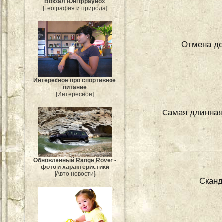
Вокзал Юнгфрауйох
[География и природа]
Отмена до
Интересное про спортивное
питание
[Интересное]
Самая длинная
Обновлённый Range Rover -
фото и характеристики
[Авто новости]
Сканд