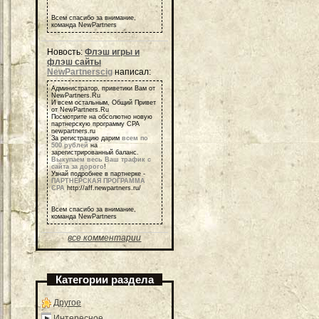
Всем спасибо за внимание,
команда NewPartners
Новость:
Флэш игры и
флэш сайты
NewPartnerscig
написал:
Администратор, приветики Вам от
NewPartners.Ru
И всем остальным, Общий Привет
от NewPartners.Ru
Посмотрите на обсолютно новую
партнерскую программу СРА
newpartners.ru
За регистрацию дарим
всем по
500 рублей
на
зарегистрированный баланс.
Выкупаем весь Ваш трафик с
сайта за дорого
!
Узнай подробнее в партнерке -
ПАРТНЕРСКАЯ ПРОГРАММА
СРА
http://aff.newpartners.ru/
Всем спасибо за внимание,
команда NewPartners
все комментарии
Категории раздела
Другое
Интересное