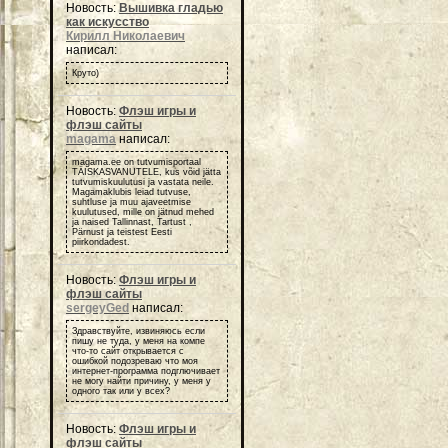
Новость:
Вышивка гладью
как искусство
Кирилл Николаевич
написал:
Круто)
Новость:
Флэш игры и
флэш сайты
magama
написал:
magama.ee on tutvumisportaal
TÄISKASVANUTELE, kus võid jätta
tutvumiskuulutusi ja vastata neile.
Magamaklubis leiad tutvuse,
suhtluse ja muu ajaveetmise
kuulutused, mille on jätnud mehed
ja naised Tallinnast, Tartust ,
Pärnust ja teistest Eesti
piirkondadest.
Новость:
Флэш игры и
флэш сайты
sergeyGed
написал:
Здравствуйте, извиняюсь если
пишу не туда, у меня на компе
что-то сайт открывается с
ошибкой подозреваю что моя
интернет-программа подглючивает
не могу найти причину, у меня у
одного так или у всех?
Новость:
Флэш игры и
флэш сайты