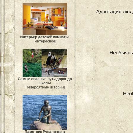
Адаптация люде
Интерьер детской комнаты.
[Интересное]
Необычны
Самые опасные пути дорог до
школы
[Невероятные истории]
Нео
Памятник Русалочке в