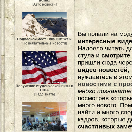
домах
[Авто новости]
Вы попали на мо
Подвесной мост Titlis Cliff Walk
интересные вид
[Познавательные новости]
Надоело читать 
стула и
смотрите
пришли сюда чере
видео новостей
,
нуждаетесь в это
новостями с про
Получение студенческой визы в
много познавате
США
[Надо знать]
посмотрев которы
много нового. По
найти и много сп
кадров, которые 
счастливых зам