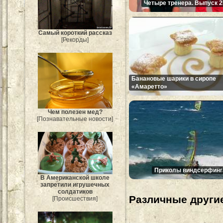
Четыре тренера. Выпуск 2
Самый короткий рассказ
[Рекорды]
Банановые шарики в сиропе
«Амаретто»
Чем полезен мед?
[Познавательные новости]
Приколы виндсерфинг
В Американской школе
запретили игрушечных
солдатиков
Различные другие
[Происшествия]