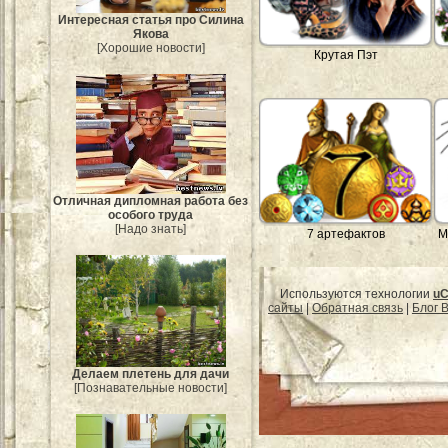
Интересная статья про Силина
Якова
[Хорошие новости]
Крутая Пэт
Отличная дипломная работа без
особого труда
[Надо знать]
7 артефактов
М
Используются технологии
uC
сайты
|
Обратная связь
|
Блог B
Делаем плетень для дачи
[Познавательные новости]