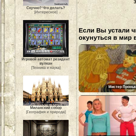
Скучно? Что делать?
[Интересное]
Если Вы устали ч
окунуться в мир 
Игровой автомат резидент
вулкан
[Техника и наука]
Мистер Проньк
Миланский собор
[География и природа]