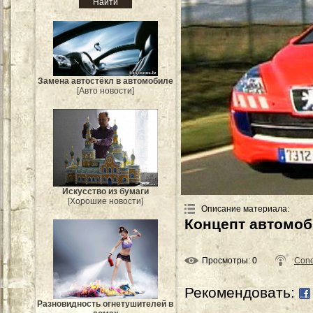
Замена автостёкл в автомобиле
[Авто новости]
Искусство из бумаги
[Хорошие новости]
Описание материала
:
Концепт автомоби
Просмотры
: 0
Conc
Рекомендовать:
Разновидность огнетушителей в