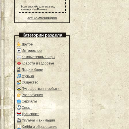
Всем спасибо за внимание,
команда NewPartners
все комментарии
Категории раздела
Другое
Интересное
Компьютерные игры
Красота и здоровье
Люди и блоги
Музыка
Общество
Путешествия и события
Развлечения
Сериалы
Спорт
Транспорт
Фильмы и анимация
Хобби и образование