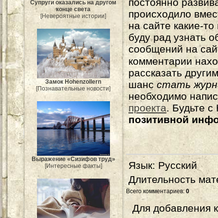
постоянно развива
Супруги оказались на другом
конце света
происходило вмес
[Невероятные истории]
на сайте какие-то
буду рад узнать о
сообщений на сай
комментарии нахо
рассказать другим
Замок Hohenzollern
шанс
стать журн
[Познавательные новости]
необходимо напи
проекта
. Будьте 
позитивной инф
Выражение «Сизифов труд»
Язык
: Русский
[Интересные факты]
Длительность мат
Всего комментариев
:
0
Для добавления 