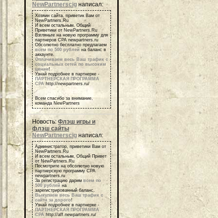
NewPartnerscig
написал:
Хозяин сайта, приветик Вам от
NewPartners.Ru
И всем остальным, Общий
Приветики от NewPartners.Ru
Взгляньте на новую программу для
партнеров СРА newpartners.ru
Обсолютно бесплатно предлагаем
всем по 500 рублей
на баланс в
аккаунте.
Оплачиваем весь Ваш трафик с
социальных сетей по высоким
ценам
!
Узнай подробнее в партнерке -
ПАРТНЕРСКАЯ ПРОГРАММА
СРА
http://newpartners.ru/
Всем спасибо за внимание,
команда NewPartners
Новость:
Флэш игры и
флэш сайты
NewPartnerscig
написал:
Администратор, приветики Вам от
NewPartners.Ru
И всем остальным, Общий Привет
от NewPartners.Ru
Посмотрите на обсолютно новую
партнерскую программу СРА
newpartners.ru
За регистрацию дарим
всем по
500 рублей
на
зарегистрированный баланс.
Выкупаем весь Ваш трафик с
сайта за дорого
!
Узнай подробнее в партнерке -
ПАРТНЕРСКАЯ ПРОГРАММА
СРА
http://aff.newpartners.ru/