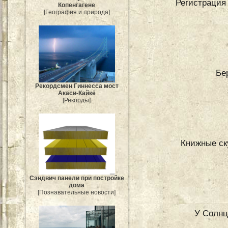
Регистрация 
Копенгагене
[География и природа]
Бе
Рекордсмен Гиннесса мост
Акаси-Кайкё
[Рекорды]
Книжные ск
Сэндвич панели при постройке
дома
[Познавательные новости]
У Солнц