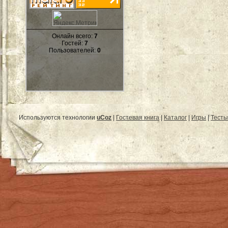
Онлайн всего:
7
Гостей:
7
Пользователей:
0
Используются технологии
uCoz
|
Гостевая книга
|
Каталог
|
Игры
|
Тесты