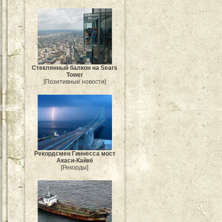
Стеклянный балкон на Sears
Tower
[Позитивные новости]
Рекордсмен Гиннесса мост
Акаси-Кайкё
[Рекорды]