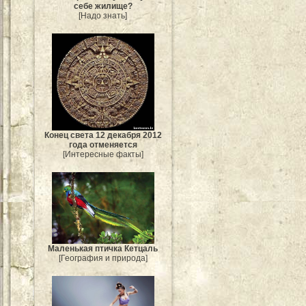
себе жилище?
[Надо знать]
Конец света 12 декабря 2012
года отменяется
[Интересные факты]
Маленькая птичка Кетцаль
[География и природа]