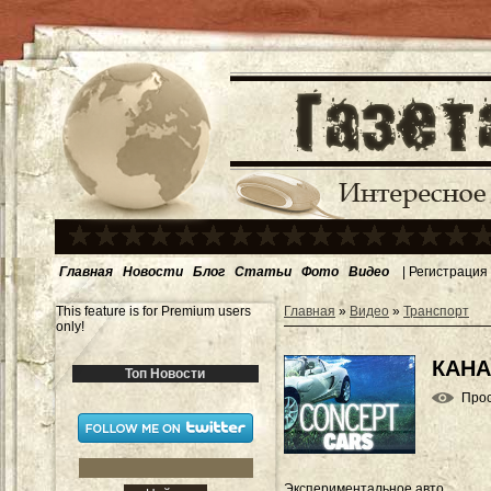
Главная
Новости
Блог
Статьи
Фото
Видео
|
Регистрация
This feature is for Premium users
Главная
»
Видео
»
Транспорт
only!
КАНА
Топ Новости
Про
Экспериментальное авто.