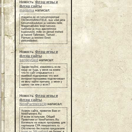
Новость:
Флэш игры и
флэш сайты
magama
написал:
magama.ee on tutvumisportaal
TÄISKASVANUTELE, kus võid jätta
tutvumiskuulutusi ja vastata neile.
Magamaklubis leiad tutvuse,
suhtluse ja muu ajaveetmise
kuulutused, mille on jätnud mehed
ja naised Tallinnast, Tartust ,
Pärnust ja teistest Eesti
piirkondadest.
Новость:
Флэш игры и
флэш сайты
sergeyGed
написал:
Здравствуйте, извиняюсь если
пишу не туда, у меня на компе
что-то сайт открывается с
ошибкой подозреваю что моя
интернет-программа подглючивает
не могу найти причину, у меня у
одного так или у всех?
Новость:
Флэш игры и
флэш сайты
NewPartnerscig
написал:
Хозяин сайта, приветик Вам от
NewPartners.Ru
И всем остальным, Общий
Приветики от NewPartners.Ru
Взгляньте на новую программу для
партнеров СРА newpartners.ru
Обсолютно бесплатно предлагаем
всем по 500 рублей
на баланс в