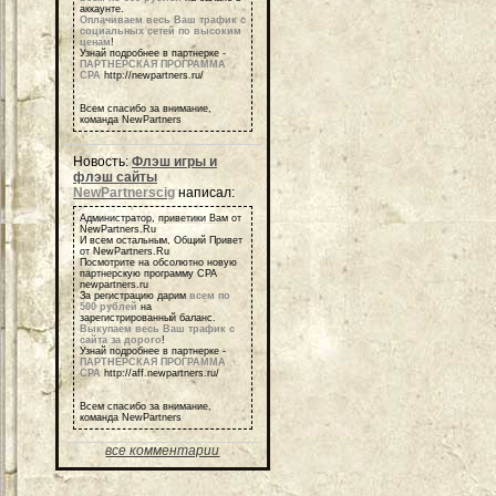
аккаунте.
Оплачиваем весь Ваш трафик с
социальных сетей по высоким
ценам
!
Узнай подробнее в партнерке -
ПАРТНЕРСКАЯ ПРОГРАММА
СРА
http://newpartners.ru/
Всем спасибо за внимание,
команда NewPartners
Новость:
Флэш игры и
флэш сайты
NewPartnerscig
написал:
Администратор, приветики Вам от
NewPartners.Ru
И всем остальным, Общий Привет
от NewPartners.Ru
Посмотрите на обсолютно новую
партнерскую программу СРА
newpartners.ru
За регистрацию дарим
всем по
500 рублей
на
зарегистрированный баланс.
Выкупаем весь Ваш трафик с
сайта за дорого
!
Узнай подробнее в партнерке -
ПАРТНЕРСКАЯ ПРОГРАММА
СРА
http://aff.newpartners.ru/
Всем спасибо за внимание,
команда NewPartners
все комментарии