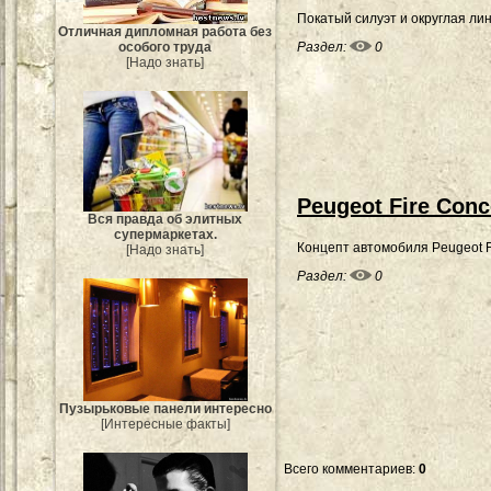
Покатый силуэт и округлая л
Отличная дипломная работа без
Раздел:
0
особого труда
[Надо знать]
Peugeot Fire Conc
Вся правда об элитных
супермаркетах.
Концепт автомобиля Peugeot F
[Надо знать]
Раздел:
0
Пузырьковые панели интересно
[Интересные факты]
Всего комментариев
:
0