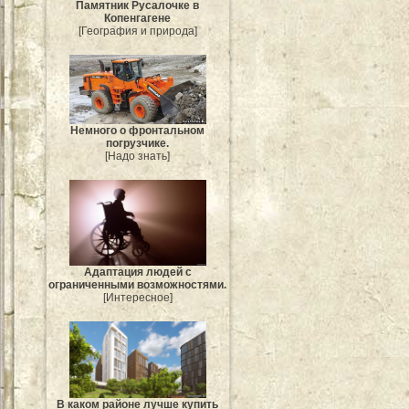
Памятник Русалочке в
Копенгагене
[География и природа]
Немного о фронтальном
погрузчике.
[Надо знать]
Адаптация людей с
ограниченными возможностями.
[Интересное]
В каком районе лучше купить