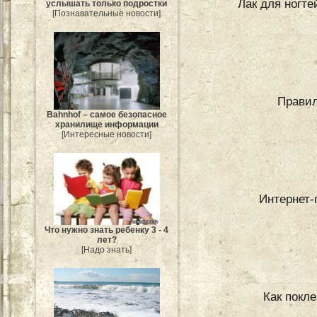
Лак для ногте
услышать только подростки
[Познавательные новости]
Правил
Bahnhof – самое безопасное
хранилище информации
[Интересные новости]
Интернет-
Что нужно знать ребенку 3 - 4
лет?
[Надо знать]
Как покл