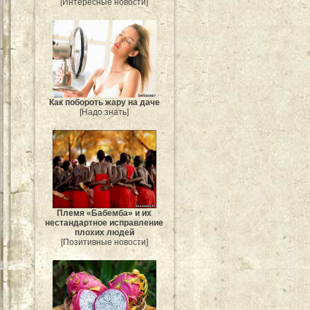
[Интересные новости]
Как побороть жару на даче
[Надо знать]
Племя «Бабемба» и их
нестандартное исправление
плохих людей
[Позитивные новости]