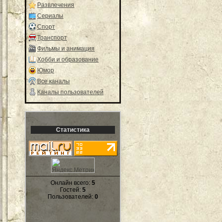
Развлечения
Сериалы
Спорт
Транспорт
Фильмы и анимация
Хобби и образование
Юмор
Все каналы
Каналы пользователей
Статистика
Онлайн всего:
5
Гостей:
5
Пользователей:
0