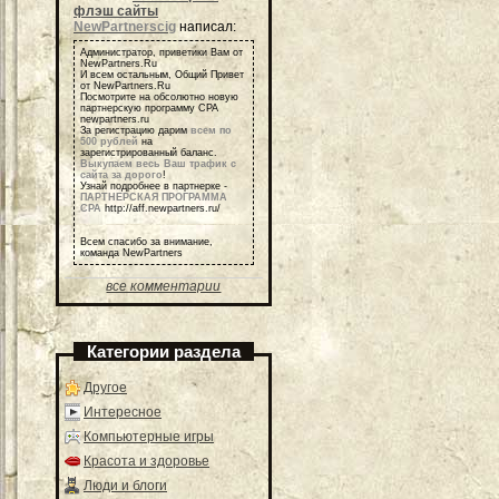
флэш сайты
NewPartnerscig
написал:
Администратор, приветики Вам от
NewPartners.Ru
И всем остальным, Общий Привет
от NewPartners.Ru
Посмотрите на обсолютно новую
партнерскую программу СРА
newpartners.ru
За регистрацию дарим
всем по
500 рублей
на
зарегистрированный баланс.
Выкупаем весь Ваш трафик с
сайта за дорого
!
Узнай подробнее в партнерке -
ПАРТНЕРСКАЯ ПРОГРАММА
СРА
http://aff.newpartners.ru/
Всем спасибо за внимание,
команда NewPartners
все комментарии
Категории раздела
Другое
Интересное
Компьютерные игры
Красота и здоровье
Люди и блоги