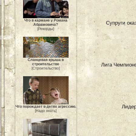
Что в кармане у Романа
Супруги ока
Абрамовича?
[Рекорды]
Сланцевая крыша в
Лига Чемпион
строительстве
[Строительство]
Лидер
Что порождает в детях агрессию.
[Надо знать]