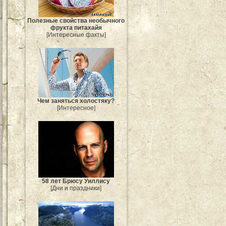
Полезные свойства необычного
фрукта питахайя
[Интересные факты]
Чем заняться холостяку?
[Интересное]
58 лет Брюсу Уиллису
[Дни и праздники]