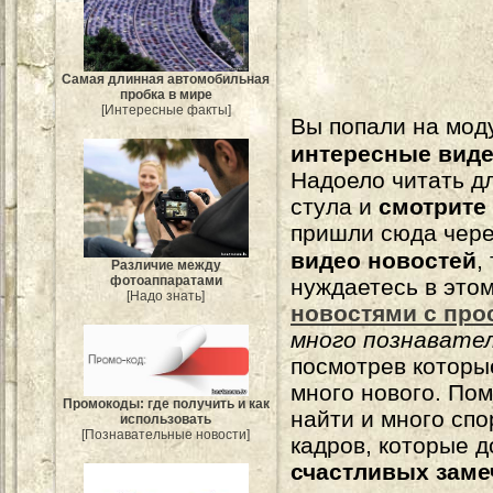
Самая длинная автомобильная
пробка в мире
[Интересные факты]
Вы попали на мо
интересные вид
Надоело читать 
стула и
смотрите
пришли сюда чере
видео новостей
,
Различие между
фотоаппаратами
нуждаетесь в это
[Надо знать]
новостями с про
много познавате
посмотрев которы
много нового. По
Промокоды: где получить и как
найти и много сп
использовать
[Познавательные новости]
кадров, которые 
счастливых зам