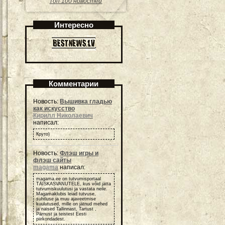
Топ 100 новостей
Интересно
Комментарии
Новость:
Вышивка гладью
как искусство
Кирилл Николаевич
написал:
Круто)
Новость:
Флэш игры и
флэш сайты
magama
написал:
magama.ee on tutvumisportaal
TÄISKASVANUTELE, kus võid jätta
tutvumiskuulutusi ja vastata neile.
Magamaklubis leiad tutvuse,
suhtluse ja muu ajaveetmise
kuulutused, mille on jätnud mehed
ja naised Tallinnast, Tartust ,
Pärnust ja teistest Eesti
piirkondadest.