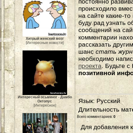
постоянно развива
происходило вмес
на сайте какие-то
буду рад узнать о
сообщений на сай
комментарии нахо
Хитрый женский мозг
[Интересные новости]
рассказать другим
шанс
стать журн
необходимо напи
проекта
. Будьте 
позитивной инф
Интересный осьминог - Дамбо
Язык
: Русский
Октопус
[Интересное]
Длительность мат
Всего комментариев
:
0
Для добавления 