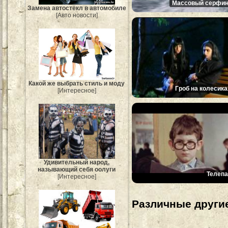
Массовый серфин
Замена автостёкл в автомобиле
[Авто новости]
Какой же выбрать стиль и моду
Гроб на колесика
[Интересное]
Удивительный народ,
называющий себя оолуги
Телепа
[Интересное]
Различные другие