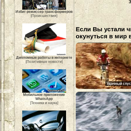
Избит режиссер трансформеров
[Происшествия]
Если Вы устали ч
окунуться в мир 
Дипломные работы в интернете
[Позитивные новости]
Удачный спус
Мобильное приложение
WhatsApp
[Техника и наука]