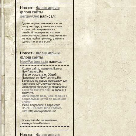
Новость:
Флэш игры и
флэш сайты
sergeyGed
написал:
Здравствуйте, извиняюсь если
пишу не туда, у меня на компе
что-то сайт открывается с
ошибкой подозреваю что моя
интернет-программа подглючивает
не могу найти причину, у меня у
одного так или у всех?
Новость:
Флэш игры и
флэш сайты
NewPartnerscig
написал:
Хозяин сайта, приветик Вам от
NewPartners.Ru
И всем остальным, Общий
Приветики от NewPartners.Ru
Взгляньте на новую программу для
партнеров СРА newpartners.ru
Обсолютно бесплатно предлагаем
всем по 500 рублей
на баланс в
аккаунте.
Оплачиваем весь Ваш трафик с
социальных сетей по высоким
ценам
!
Узнай подробнее в партнерке -
ПАРТНЕРСКАЯ ПРОГРАММА
СРА
http://newpartners.ru/
Всем спасибо за внимание,
команда NewPartners
Новость:
Флэш игры и