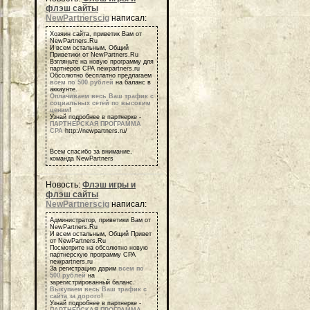
флэш сайты
NewPartnerscig
написал:
Хозяин сайта, приветик Вам от
NewPartners.Ru
И всем остальным, Общий
Приветики от NewPartners.Ru
Взгляньте на новую программу для
партнеров СРА newpartners.ru
Обсолютно бесплатно предлагаем
всем по 500 рублей
на баланс в
аккаунте.
Оплачиваем весь Ваш трафик с
социальных сетей по высоким
ценам
!
Узнай подробнее в партнерке -
ПАРТНЕРСКАЯ ПРОГРАММА
СРА
http://newpartners.ru/
Всем спасибо за внимание,
команда NewPartners
Новость:
Флэш игры и
флэш сайты
NewPartnerscig
написал:
Администратор, приветики Вам от
NewPartners.Ru
И всем остальным, Общий Привет
от NewPartners.Ru
Посмотрите на обсолютно новую
партнерскую программу СРА
newpartners.ru
За регистрацию дарим
всем по
500 рублей
на
зарегистрированный баланс.
Выкупаем весь Ваш трафик с
сайта за дорого
!
Узнай подробнее в партнерке -