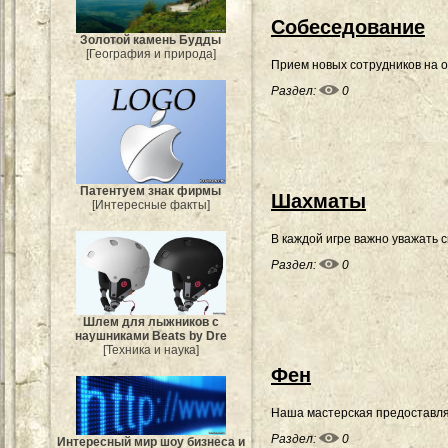
Собеседование
Золотой камень Будды
[География и природа]
Прием новых сотрудников на о
Раздел:
0
Патентуем знак фирмы
Шахматы
[Интересные факты]
В каждой игре важно уважать с
Раздел:
0
Шлем для лыжников с
наушниками Beats by Dre
[Техника и наука]
Фен
Наша мастерская предоставляе
Раздел:
0
Интересный мир шоу бизнеса и