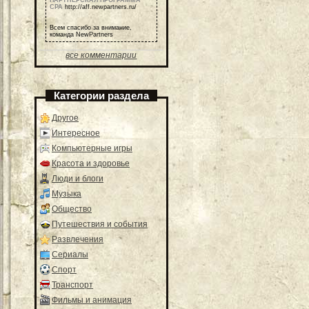
ПАРТНЕРСКАЯ ПРОГРАММА
СРА
http://aff.newpartners.ru/
Всем спасибо за внимание,
команда NewPartners
все комментарии
Категории раздела
Другое
Интересное
Компьютерные игры
Красота и здоровье
Люди и блоги
Музыка
Общество
Путешествия и события
Развлечения
Сериалы
Спорт
Транспорт
Фильмы и анимация