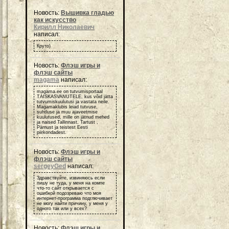
Новость:
Вышивка гладью
как искусство
Кирилл Николаевич
написал:
Круто)
Новость:
Флэш игры и
флэш сайты
magama
написал:
magama.ee on tutvumisportaal
TÄISKASVANUTELE, kus võid jätta
tutvumiskuulutusi ja vastata neile.
Magamaklubis leiad tutvuse,
suhtluse ja muu ajaveetmise
kuulutused, mille on jätnud mehed
ja naised Tallinnast, Tartust ,
Pärnust ja teistest Eesti
piirkondadest.
Новость:
Флэш игры и
флэш сайты
sergeyGed
написал:
Здравствуйте, извиняюсь если
пишу не туда, у меня на компе
что-то сайт открывается с
ошибкой подозреваю что моя
интернет-программа подглючивает
не могу найти причину, у меня у
одного так или у всех?
Новость:
Флэш игры и