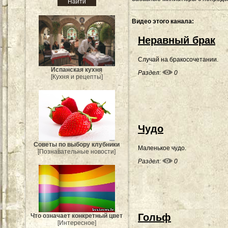
Видео этого канала
:
Неравный брак
Случай на бракосочетании.
Испанская кухня
Раздел:
0
[Кухня и рецепты]
Чудо
Советы по выбору клубники
Маленькое чудо.
[Познавательные новости]
Раздел:
0
Гольф
Что означает конкретный цвет
[Интересное]