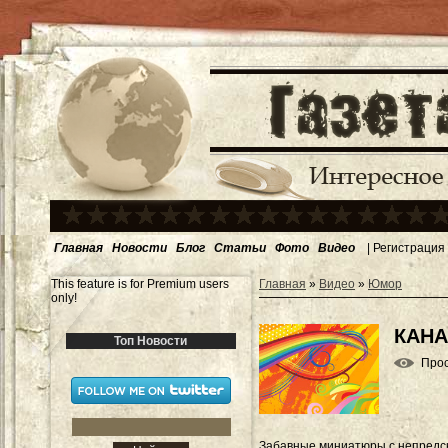
Главная
Новости
Блог
Статьи
Фото
Видео
|
Регистрация
This feature is for Premium users
Главная
»
Видео
»
Юмор
only!
КАНА
Топ Новости
Про
Забавные миниатюры с непредс