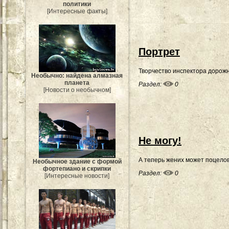
политики
[Интересные факты]
Портрет
Творчество инспектора дорож
Необычно: найдена алмазная
планета
Раздел:
0
[Новости о необычном]
Не могу!
А теперь жених может поцелов
Необычное здание с формой
фортепиано и скрипки
Раздел:
0
[Интересные новости]