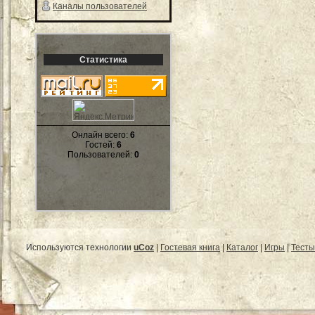
Каналы пользователей
Статистика
Онлайн всего:
6
Гостей:
6
Пользователей:
0
Используются технологии
uCoz
|
Гостевая книга
|
Каталог
|
Игры
|
Тесты