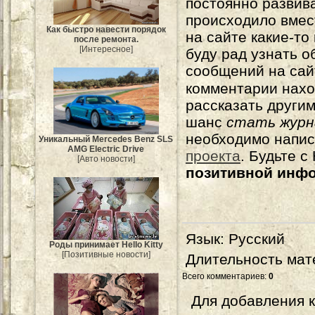
постоянно развива
происходило вмес
Как быстро навести порядок
на сайте какие-то
после ремонта.
[Интересное]
буду рад узнать о
сообщений на сай
комментарии нахо
рассказать другим
шанс
стать журн
необходимо напи
Уникальный Mercedes Benz SLS
AMG Electric Drive
проекта
. Будьте 
[Авто новости]
позитивной инф
Язык
: Русский
Роды принимает Hello Kitty
[Позитивные новости]
Длительность мат
Всего комментариев
:
0
Для добавления 