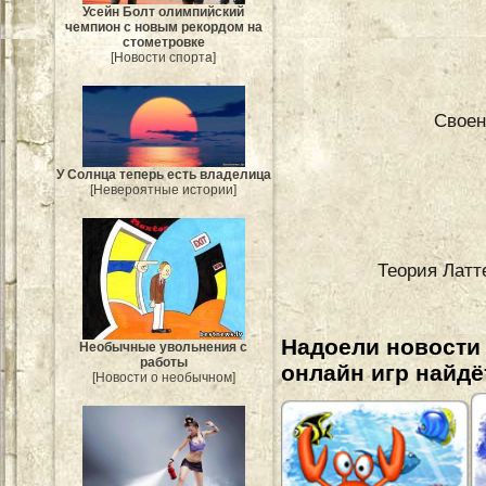
Усейн Болт олимпийский
чемпион с новым рекордом на
стометровке
[Новости спорта]
Своен
У Солнца теперь есть владелица
[Невероятные истории]
Теория Латт
Надоели новости
Необычные увольнения с
работы
онлайн игр найдё
[Новости о необычном]