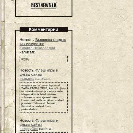
Комментарии
Новость:
Вышивка гладью
как искусство
Кирилл Николаевич
написал:
Круто)
Новость:
Флэш игры и
флэш сайты
magama
написал:
magama.ee on tutvumisportaal
TÄISKASVANUTELE, kus võid jätta
tutvumiskuulutusi ja vastata neile.
Magamaklubis leiad tutvuse,
suhtluse ja muu ajaveetmise
kuulutused, mille on jätnud mehed
ja naised Tallinnast, Tartust ,
Pärnust ja teistest Eesti
piirkondadest.
Новость:
Флэш игры и
флэш сайты
sergeyGed
написал: