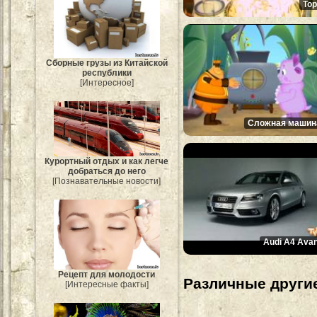
Тор
Сборные грузы из Китайской
республики
[Интересное]
Сложная машин
Курортный отдых и как легче
добраться до него
[Познавательные новости]
Audi A4 Avan
Рецепт для молодости
Различные другие
[Интересные факты]