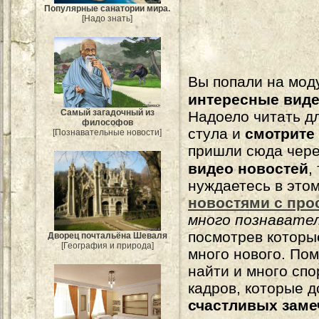
Популярные санатории мира.
[Надо знать]
Вы попали на мо
интересные вид
Самый загадочный из
Надоело читать 
философов
стула и
смотрите
[Познавательные новости]
пришли сюда чере
видео новостей
,
нуждаетесь в это
новостями с про
много познавате
посмотрев которы
Дворец почтальёна Шеваля
[География и природа]
много нового. По
найти и много сп
кадров, которые 
счастливых зам