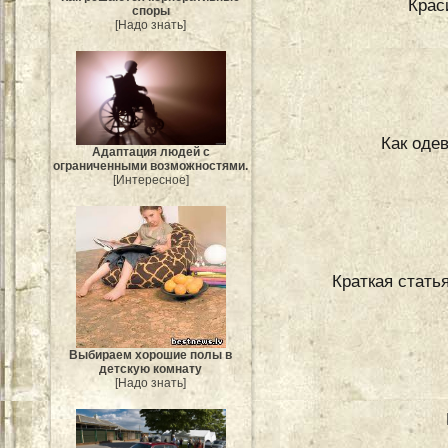
Крас
споры
[Надо знать]
Как оде
Адаптация людей с
ограниченными возможностями.
[Интересное]
Краткая стать
Выбираем хорошие полы в
детскую комнату
[Надо знать]