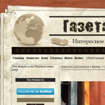
Главная
Новости
Блог
Статьи
Фото
Видео
|
Регистрация
This feature is for Premium users
Новости с интернета
»
Видео
»
only!
Топ Новости