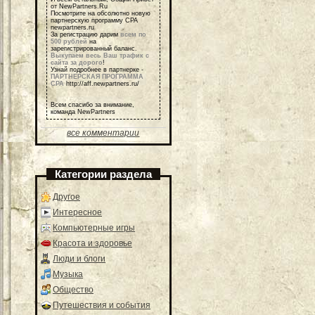
от NewPartners.Ru
Посмотрите на обсолютно новую
партнерскую программу СРА
newpartners.ru
За регистрацию дарим
всем по
500 рублей
на
зарегистрированный баланс.
Выкупаем весь Ваш трафик с
сайта за дорого
!
Узнай подробнее в партнерке -
ПАРТНЕРСКАЯ ПРОГРАММА
СРА
http://aff.newpartners.ru/
Всем спасибо за внимание,
команда NewPartners
все комментарии
Категории раздела
Другое
Интересное
Компьютерные игры
Красота и здоровье
Люди и блоги
Музыка
Общество
Путешествия и события