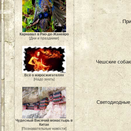
При
Карнавал в Рио-де-Жанейро
[Дни и праздники]
Чешские собак
Всё о жиросжигателях
[Надо знать]
Светодиодные 
Чудесный Висячий монастырь в
Китае
[Познавательные новости]