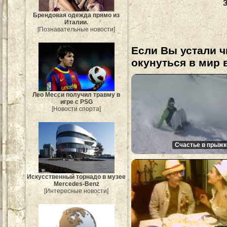
Брендовая одежда прямо из
Италии.
[Познавательные новости]
Если Вы устали ч
окунуться в мир 
Лео Месси получил травму в
игре с PSG
[Новости спорта]
Счастье в прыжк
Искусственный торнадо в музее
Mercedes-Benz
[Интересные новости]