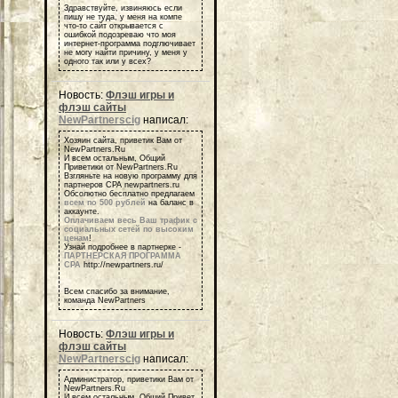
Здравствуйте, извиняюсь если
пишу не туда, у меня на компе
что-то сайт открывается с
ошибкой подозреваю что моя
интернет-программа подглючивает
не могу найти причину, у меня у
одного так или у всех?
Новость:
Флэш игры и
флэш сайты
NewPartnerscig
написал:
Хозяин сайта, приветик Вам от
NewPartners.Ru
И всем остальным, Общий
Приветики от NewPartners.Ru
Взгляньте на новую программу для
партнеров СРА newpartners.ru
Обсолютно бесплатно предлагаем
всем по 500 рублей
на баланс в
аккаунте.
Оплачиваем весь Ваш трафик с
социальных сетей по высоким
ценам
!
Узнай подробнее в партнерке -
ПАРТНЕРСКАЯ ПРОГРАММА
СРА
http://newpartners.ru/
Всем спасибо за внимание,
команда NewPartners
Новость:
Флэш игры и
флэш сайты
NewPartnerscig
написал:
Администратор, приветики Вам от
NewPartners.Ru
И всем остальным, Общий Привет