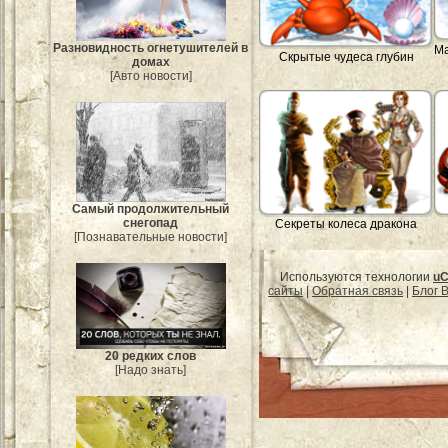
Разновидность огнетушителей в
Ма
Скрытые чудеса глубин
домах
[Авто новости]
Самый продолжительный
снегопад
Секреты колеса дракона
[Познавательные новости]
Используются технологии
uC
сайты
|
Обратная связь
|
Блог B
20 редких слов
[Надо знать]