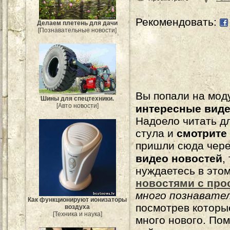
Рекомендовать:
Делаем плетень для дачи
[Познавательные новости]
Вы попали на мо
Шины для спецтехники.
[Авто новости]
интересные вид
Надоело читать 
стула и
смотрите
пришли сюда чере
видео новостей
,
нуждаетесь в это
новостями с про
много познавате
Как функционируют ионизаторы
посмотрев которы
воздуха
[Техника и наука]
много нового. По