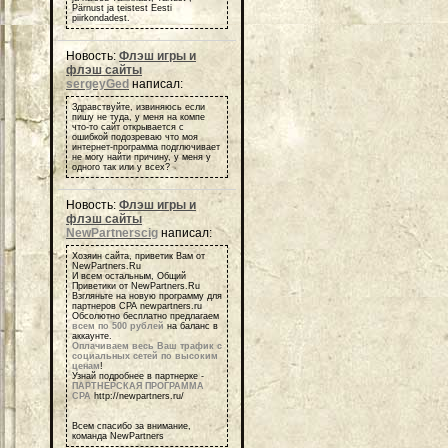
Pärnust ja teistest Eesti
piirkondadest.
Новость:
Флэш игры и
флэш сайты
sergeyGed
написал:
Здравствуйте, извиняюсь если
пишу не туда, у меня на компе
что-то сайт открывается с
ошибкой подозреваю что моя
интернет-программа подглючивает
не могу найти причину, у меня у
одного так или у всех?
Новость:
Флэш игры и
флэш сайты
NewPartnerscig
написал:
Хозяин сайта, приветик Вам от
NewPartners.Ru
И всем остальным, Общий
Приветики от NewPartners.Ru
Взгляньте на новую программу для
партнеров СРА newpartners.ru
Обсолютно бесплатно предлагаем
всем по 500 рублей
на баланс в
аккаунте.
Оплачиваем весь Ваш трафик с
социальных сетей по высоким
ценам
!
Узнай подробнее в партнерке -
ПАРТНЕРСКАЯ ПРОГРАММА
СРА
http://newpartners.ru/
Всем спасибо за внимание,
команда NewPartners