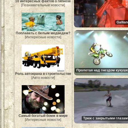
10 интересных фактов о гипнозе
[Познавательные новости]
Gallia
Поплавать с белым медведем?
[Интересные новости]
Пролетая над гнездом кукушк
Роль автокрана в строительстве
[Авто новости]
Самый богатый бомж в мире
Трюк с закрытыми глазам
[Интересные новости]