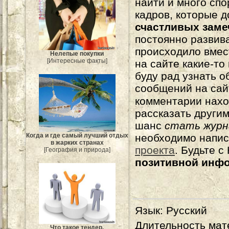
найти и много сп
кадров, которые 
счастливых зам
постоянно развива
происходило вмес
Нелепые покупки
[Интересные факты]
на сайте какие-то
буду рад узнать о
сообщений на сай
комментарии нахо
рассказать другим
шанс
стать журн
Когда и где самый лучший отдых
необходимо напи
в жарких странах
проекта
. Будьте 
[География и природа]
позитивной инф
Язык
: Русский
Длительность мат
Что такое тендер.