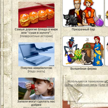
Призрачный бар
Самые дорогие блюда в мире
или "суши в золоте".
[Невероятные истории]
Покупка авиабилетов
Волшебная ферма
[Надо знать]
Используются технологии
uC
сайты
|
Обратная связь
|
Блог B
Запахи могут сделать нас
добрее