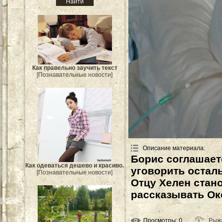
Как правельно заучить текст
[Познавательные новости]
Описание материала
:
Борис соглашает
Как одеваться дешево и красиво.
уговорить остал
[Познавательные новости]
Отцу Хелен стано
рассказывать Окс
Просмотры
: 0
Рыж