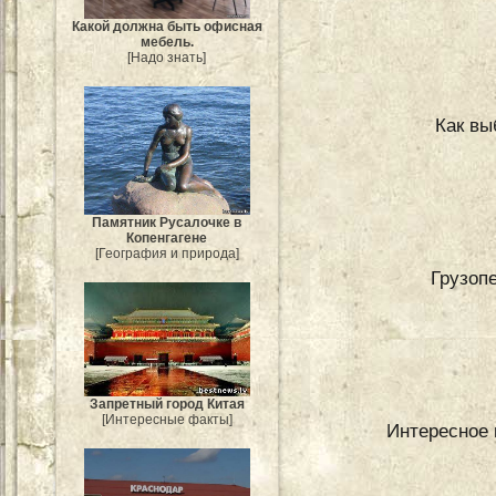
Какой должна быть офисная
мебель.
[Надо знать]
Как вы
Памятник Русалочке в
Копенгагене
[География и природа]
Грузоп
Запретный город Китая
[Интересные факты]
Интересное 