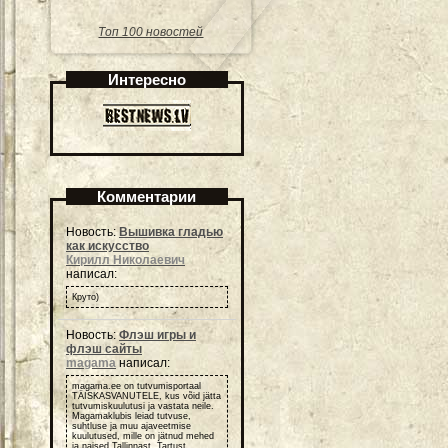
Топ 100 новостей
Интересно
Комментарии
Новость:
Вышивка гладью
как искусство
Кирилл Николаевич
написал:
Круто)
Новость:
Флэш игры и
флэш сайты
magama
написал:
magama.ee on tutvumisportaal
TÄISKASVANUTELE, kus võid jätta
tutvumiskuulutusi ja vastata neile.
Magamaklubis leiad tutvuse,
suhtluse ja muu ajaveetmise
kuulutused, mille on jätnud mehed
ja naised Tallinnast, Tartust ,