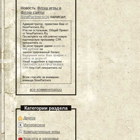
Новость:
Флэш игры и
флэш сайты
NewPartnerscig
написал:
Администратор, приветики Вам от
NewPartners.Ru
И всем остальным, Общий Привет
от NewPartners.Ru
Посмотрите на обсолютно новую
партнерскую программу СРА
newpartners.ru
За регистрацию дарим
всем по
500 рублей
на
зарегистрированный баланс.
Выкупаем весь Ваш трафик с
сайта за дорого
!
Узнай подробнее в партнерке -
ПАРТНЕРСКАЯ ПРОГРАММА
СРА
http://aff.newpartners.ru/
Всем спасибо за внимание,
команда NewPartners
все комментарии
Категории раздела
Другое
Интересное
Компьютерные игры
Красота и здоровье