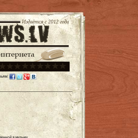
зьям:
енной в музыку.