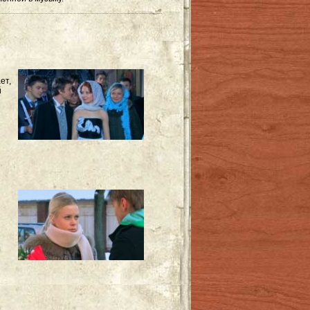
ет,
й