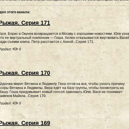
део этого канала
:
Рыжая. Серия 171
Тася, Борис и Окунев возвращаются в Москву с хорошими новостями. Юля узна
что ее виртуальный поклонник — Гоша. Хелен отказывается жертвовать Васе
ради съемки клипа. Петр расстается с Анной...Серия 171.
Раздел:
0
Рыжая. Серия 170
Шурочка мирит Вяткина и Людмилу. Гена готов на все, чтобы узнать причину
ссоры Вяткина и Людмилы. Вера едет на базу группы, чтобы посмотреть на
Машу. Гоша придумывает новый способ завоевать Юлю. Вася не понимает
намеков Майкла...Серия 170.
Раздел:
0
Рыжая. Серия 169