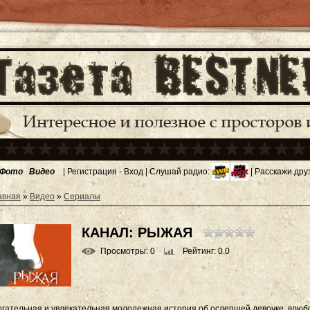
Фото
Видео
|
Регистрация
-
Вход
| Слушай радио:
| Расскажи дру
авная
»
Видео
»
Сериалы
КАНАЛ: РЫЖАЯ
Просмотры
: 0
Рейтинг
: 0.0
огательная и увлекательная молодежная история об ослепшей девочке, влюбл