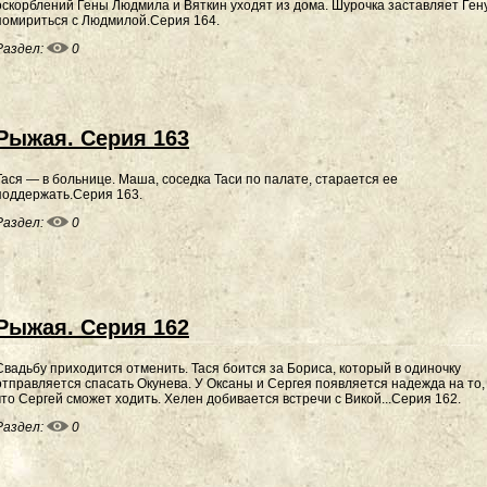
оскорблений Гены Людмила и Вяткин уходят из дома. Шурочка заставляет Ген
помириться с Людмилой.Серия 164.
Раздел:
0
Рыжая. Серия 163
Тася — в больнице. Маша, соседка Таси по палате, старается ее
поддержать.Серия 163.
Раздел:
0
Рыжая. Серия 162
Свадьбу приходится отменить. Тася боится за Бориса, который в одиночку
отправляется спасать Окунева. У Оксаны и Сергея появляется надежда на то,
что Сергей сможет ходить. Хелен добивается встречи с Викой...Серия 162.
Раздел:
0