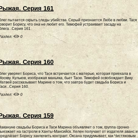
Рыжая. Серия 161
Олег пытается скрыть следы убийства. Серый признается Любе в любви. Тася
говорит Борису, что она не любит его. Тимофей устраивает засаду на
Олега...Серия 161.
Раздел:
0
Рыжая. Серия 160
Олег уверяет Бориса, что Тася встречается с матерью, которая приехала в
Москву. Кульков, изображая маньяка, бьет Тасю. Тимофей освобождает Вику.
Матвей рассказывает Марине о том, что завтра будет свадьба Бориса и
Таси...Серия 160.
Раздел:
0
Рыжая. Серия 159
Накануне свадьбы Бориса и Таси Марина объявляет о том, группа срочно
выезжает на гастроли в Ханты-Мансийск. Хелен получает от издателя аванс и
предлагает Борису заключить контракт. Оксана придумывает, как Чистяковым