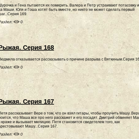
Шурочка и Гена пытаются их помирить. Валера и Петр устраивают потасовку и
за Маши. Юля и Гоша хотят быть вместе, но никто не может сделать первый
шаг...Серия 169.
Раздел:
0
Рыжая. Серия 168
Людмила отказывается рассказывать о причине разрыва с Вяткиным.Серия 16
Раздел:
0
Рыжая. Серия 167
Петя рассказывает Вере о том, что он взял гитары, чтобы проучить Машу. Вер
боится, что Маша все про него расскажет и его посадят. Дмитрий обвиняет М
в краже и вызывает милицию. Петя становится свидетелем того, как
арестовывают Машу...Серия 167.
Раздел:
0