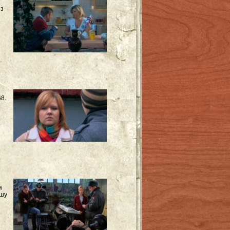
з-
8.
а
ашу