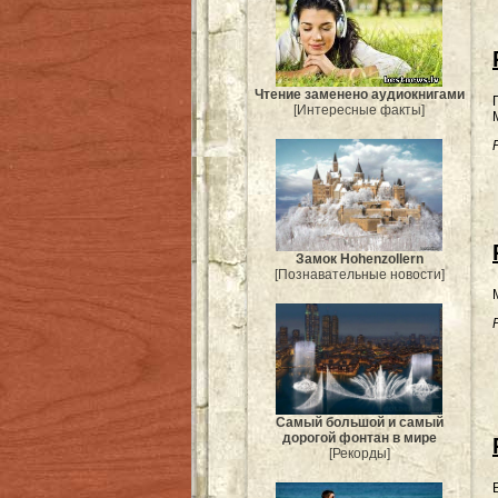
Чтение заменено аудиокнигами
[Интересные факты]
Замок Hohenzollern
[Познавательные новости]
Самый большой и самый
дорогой фонтан в мире
[Рекорды]