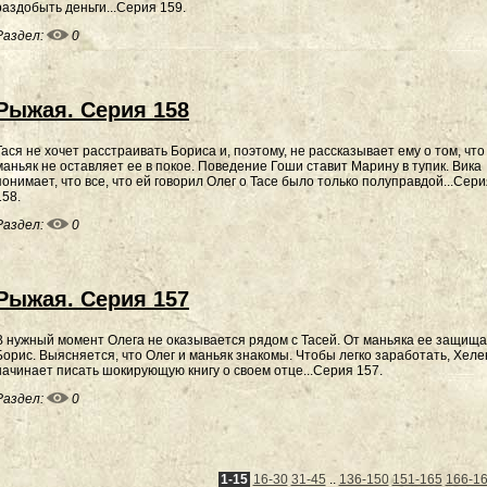
раздобыть деньги...Серия 159.
Раздел:
0
Рыжая. Серия 158
Тася не хочет расстраивать Бориса и, поэтому, не рассказывает ему о том, что
маньяк не оставляет ее в покое. Поведение Гоши ставит Марину в тупик. Вика
понимает, что все, что ей говорил Олег о Тасе было только полуправдой...Сер
158.
Раздел:
0
Рыжая. Серия 157
В нужный момент Олега не оказывается рядом с Тасей. От маньяка ее защищ
Борис. Выясняется, что Олег и маньяк знакомы. Чтобы легко заработать, Хеле
начинает писать шокирующую книгу о своем отце...Серия 157.
Раздел:
0
1-15
16-30
31-45
..
136-150
151-165
166-1