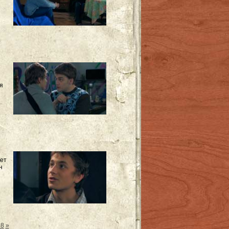
ия
ает
н
68
»