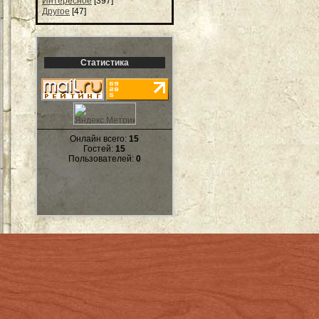
Интересное
[397]
Другое
[47]
Статистика
Онлайн всего:
15
Гостей:
15
Пользователей:
0