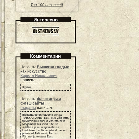
Топ 100 новостей
Интересно
Комментарии
Новость:
Вышивка гладью
как искусство
Кирилл Николаевич
написал:
Круто)
Новость:
Флэш игры и
флэш сайты
magama
написал:
magama.ee on tutvumisportaal
TÄISKASVANUTELE, kus võid jätta
tutvumiskuulutusi ja vastata neile.
Magamaklubis leiad tutvuse,
suhtluse ja muu ajaveetmise
kuulutused, mille on jätnud mehed
ja naised Tallinnast, Tartust ,
Pärnust ja teistest Eesti