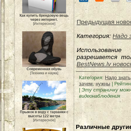
Как купить брендовую вещь
через интернет.
Предыдущая ново
[Интересное]
Категория:
Надо 
Использование
разрешается тол
BestNews.lv ново
Современная обувь
[Техника и наука]
Категория
:
Надо знать
зачем
,
нужны
|
Рейтин
|
Эту страничку можн
видеонаблюдения
Прыжок в воду с тарзанки с
высоты 122 метра
[Интересное]
Различные другие