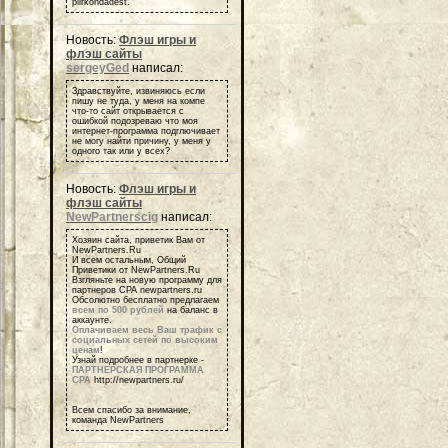
piirkondadest.
Новость:
Флэш игры и
флэш сайты
sergeyGed
написал:
Здравствуйте, извиняюсь если
пишу не туда, у меня на компе
что-то сайт открывается с
ошибкой подозреваю что моя
интернет-программа подглючивает
не могу найти причину, у меня у
одного так или у всех?
Новость:
Флэш игры и
флэш сайты
NewPartnerscig
написал:
Хозяин сайта, приветик Вам от
NewPartners.Ru
И всем остальным, Общий
Приветики от NewPartners.Ru
Взгляньте на новую программу для
партнеров СРА newpartners.ru
Обсолютно бесплатно предлагаем
всем по 500 рублей
на баланс в
аккаунте.
Оплачиваем весь Ваш трафик с
социальных сетей по высоким
ценам
!
Узнай подробнее в партнерке -
ПАРТНЕРСКАЯ ПРОГРАММА
СРА
http://newpartners.ru/
Всем спасибо за внимание,
команда NewPartners