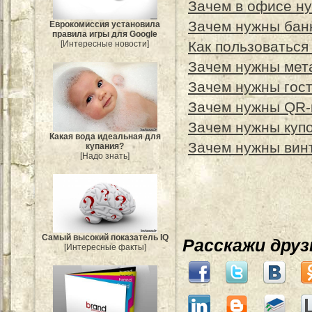
Зачем в офисе ну
Зачем нужны бан
Еврокомиссия установила
правила игры для Google
Как пользоваться
[Интересные новости]
Зачем нужны мет
Зачем нужны гос
Зачем нужны QR-
Зачем нужны купо
Какая вода идеальная для
Зачем нужны вин
купания?
[Надо знать]
Самый высокий показатель IQ
Расскажи дру
[Интересные факты]