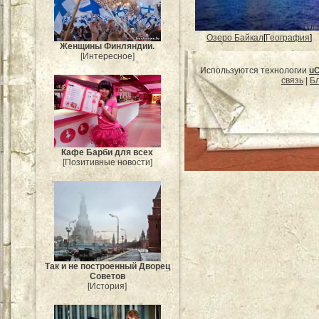
Озеро Байкал
[
География
]
Женщины Финляндии.
[Интересное]
Используются технологии
u
связь
|
Бл
Кафе Барби для всех
[Позитивные новости]
Так и не построенный Дворец
Советов
[История]