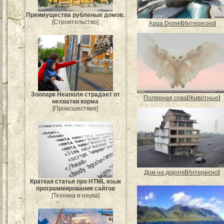
Преимущества рубленых домов.
[Строительство]
Aqua Dome
[
Интересно
]
Зоопарк Неаполя страдает от
Полярная сова
[
Животные
]
нехватки корма
[Происшествия]
Дом на дороге
[
Интересно
]
Краткая статья про HTML язык
программирования сайтов
[Техника и наука]