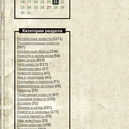
16
17
18
19
20
21
22
23
24
25
26
27
28
29
30
31
Категории раздела
Интересные новости
[1171]
Познавательные новости
[597]
Интересные факты
[338]
Новости о необычном
[58]
Надо знать
[413]
Авто новости
[217]
Происшествия
[27]
Новости спорта
[41]
Дни и праздники
[42]
География и природа
[71]
Невероятные истории
[56]
Рекорды
[25]
Позитивные новости
[97]
Хорошие новости
[103]
История
[31]
Техника и наука
[207]
Новости о здоровье
[177]
Кухня и рецепты
[35]
Мир животных
[15]
Строительство
[159]