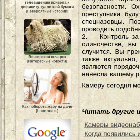
телевидению привела к
безопасности. О
дефициту туалетной бумаги
[Невероятные истории]
преступники буд
спецназовцы. По
проводить подобн
2. Контроль за 
одиночестве, вы
случится. Вы пре
Венгерская овчарка
также актуально
[Интересные новости]
являются порядоч
нанесла вашему р
Камеру сегодня мо
Как побороть жару на даче
Читать другие 
[Надо знать]
Камеры видеонаб
Когда появились 