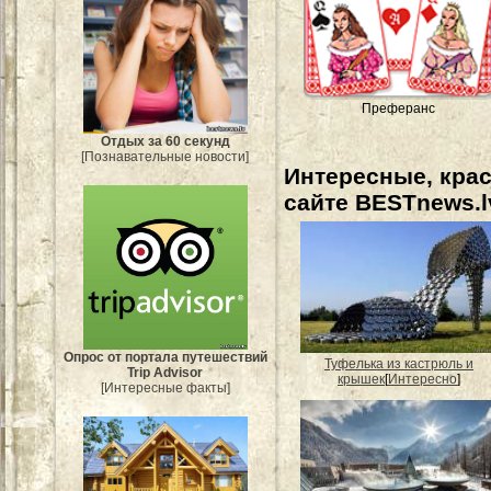
Преферанс
Отдых за 60 секунд
[Познавательные новости]
Интересные, кра
сайте BESTnews.l
Опрос от портала путешествий
Туфелька из кастрюль и
Trip Advisor
крышек
[
Интересно
]
[Интересные факты]