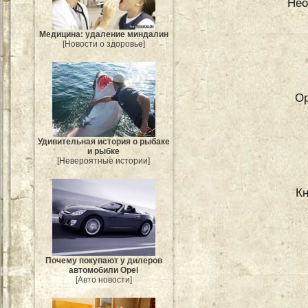
Нео
Медицина: удаление миндалин
[Новости о здоровье]
Ор
Удивительная история о рыбаке
и рыбке
[Невероятные истории]
Кн
Почему покупают у дилеров
автомобили Opel
[Авто новости]