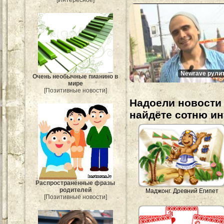
[Интересное]
Newrave рулит
Очень необычные пианино в
мире
[Позитивные новости]
Надоели новости 
найдёте сотню и
Распространённые фразы
родителей
Маджонг. Древний Египет
[Позитивные новости]