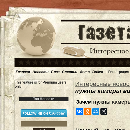
Главная
Новости
Блог
Статьи
Фото
Видео
|
Регистрация
This feature is for Premium users
Интересные новос
only!
нужны камеры в
Топ Новости
Зачем нужны камер