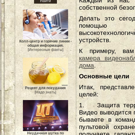
Каждый из нас 
собственной безо
Делать это сего
помощью
высокотехнологич
устройств.
Колл-центр и горячие линии -
общая информация.
К примеру, вам
[Интересные факты]
камера видеонаб
дома
.
Основные цели
Итак, представл
Рецепт для похудания
[Надо знать]
целей:
1. Защита терри
Видео выводится 
бываете в коман
пультовой охран
получаете гаран
Неудачная шутка по