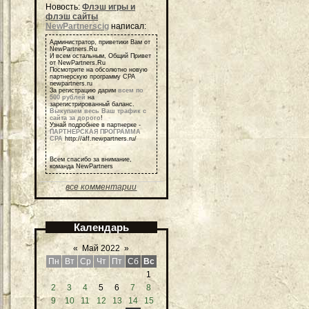
Новость:
Флэш игры и
флэш сайты
NewPartnerscig
написал:
Администратор, приветики Вам от
NewPartners.Ru
И всем остальным, Общий Привет
от NewPartners.Ru
Посмотрите на обсолютно новую
партнерскую программу СРА
newpartners.ru
За регистрацию дарим
всем по
500 рублей
на
зарегистрированный баланс.
Выкупаем весь Ваш трафик с
сайта за дорого
!
Узнай подробнее в партнерке -
ПАРТНЕРСКАЯ ПРОГРАММА
СРА
http://aff.newpartners.ru/
Всем спасибо за внимание,
команда NewPartners
все комментарии
Календарь
«
Май 2022
»
Пн
Вт
Ср
Чт
Пт
Сб
Вс
1
2
3
4
5
6
7
8
9
10
11
12
13
14
15