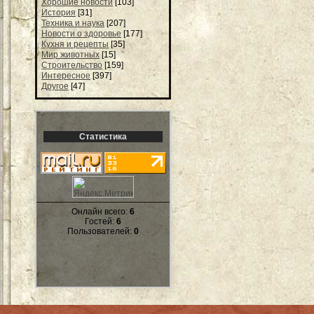
Хорошие новости
[103]
История
[31]
Техника и наука
[207]
Новости о здоровье
[177]
Кухня и рецепты
[35]
Мир животных
[15]
Строительство
[159]
Интересное
[397]
Другое
[47]
Статистика
Онлайн всего:
6
Гостей:
6
Пользователей:
0