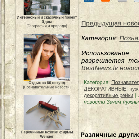
Интересный и сказочный проект
Эдем
Предыдущая ново
[География и природа]
Категория:
Позна
Использование
разрешается тол
BestNews.lv ново
Категория
:
Познавате
Отдых за 60 секунд
[Познавательные новости]
ДЕКОРАТИВНЫЕ
,
нуж
декоративные рейки
|
новости Зачем нужны
Перочинные ножики фирмы
Различные другие
Wenger