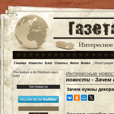
Главная
Новости
Блог
Статьи
Фото
Видео
|
Регистрация
This feature is for Premium users
Интересные новос
only!
новости - Зачем
Топ Новости
Зачем нужны декора