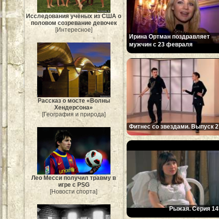
Исследования учёных из США о
половом созревание девочек
[Интересное]
Ирина Ортман поздравляет
мужчин с 23 февраля
Рассказ о мосте «Волны
Хендерсона»
[География и природа]
Фитнес со звездами. Выпуск 2
Лео Месси получил травму в
игре с PSG
[Новости спорта]
Рыжая. Серия 14