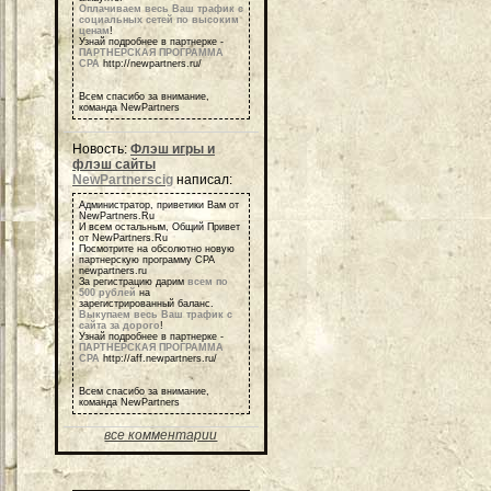
Оплачиваем весь Ваш трафик с
социальных сетей по высоким
ценам
!
Узнай подробнее в партнерке -
ПАРТНЕРСКАЯ ПРОГРАММА
СРА
http://newpartners.ru/
Всем спасибо за внимание,
команда NewPartners
Новость:
Флэш игры и
флэш сайты
NewPartnerscig
написал:
Администратор, приветики Вам от
NewPartners.Ru
И всем остальным, Общий Привет
от NewPartners.Ru
Посмотрите на обсолютно новую
партнерскую программу СРА
newpartners.ru
За регистрацию дарим
всем по
500 рублей
на
зарегистрированный баланс.
Выкупаем весь Ваш трафик с
сайта за дорого
!
Узнай подробнее в партнерке -
ПАРТНЕРСКАЯ ПРОГРАММА
СРА
http://aff.newpartners.ru/
Всем спасибо за внимание,
команда NewPartners
все комментарии