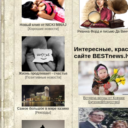
Новый клип от NICKI MINAJ
[Хорошие новости]
Рианна Форд и письмо Да Вин
Интересные, кра
сайте BESTnews.l
Жизнь продлевает - счастье
[Позитивные новости]
Встреча весны от Ксении
Бутенко
[
Искусство
]
Самое большое в мире казино
[Рекорды]