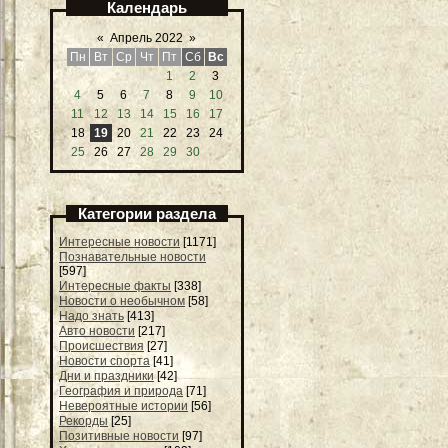
Календарь
«
Апрель 2022
»
Пн
Вт
Ср
Чт
Пт
Сб
Вс
1
2
3
4
5
6
7
8
9
10
11
12
13
14
15
16
17
18
19
20
21
22
23
24
25
26
27
28
29
30
Категории раздела
Интересные новости
[1171]
Познавательные новости
[597]
Интересные факты
[338]
Новости о необычном
[58]
Надо знать
[413]
Авто новости
[217]
Происшествия
[27]
Новости спорта
[41]
Дни и праздники
[42]
География и природа
[71]
Невероятные истории
[56]
Рекорды
[25]
Позитивные новости
[97]