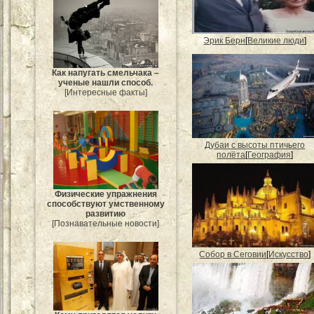
Эрик Берн
[
Великие люди
]
Как напугать смельчака –
ученые нашли способ.
[Интересные факты]
Дубаи с высоты птичьего
полёта
[
География
]
Физические упражнения
способствуют умственному
развитию
[Познавательные новости]
Собор в Сеговии
[
Искусство
]