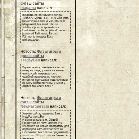
флэш сайты
magama
написал:
magama.ee on tutvumisportaal
TÄISKASVANUTELE, kus võid jätta
tutvumiskuulutusi ja vastata neile.
Magamaklubis leiad tutvuse,
suhtluse ja muu ajaveetmise
kuulutused, mille on jätnud mehed
ja naised Tallinnast, Tartust ,
Pärnust ja teistest Eesti
piirkondadest.
Новость:
Флэш игры и
флэш сайты
sergeyGed
написал:
Здравствуйте, извиняюсь если
пишу не туда, у меня на компе
что-то сайт открывается с
ошибкой подозреваю что моя
интернет-программа подглючивает
не могу найти причину, у меня у
одного так или у всех?
Новость:
Флэш игры и
флэш сайты
NewPartnerscig
написал:
Хозяин сайта, приветик Вам от
NewPartners.Ru
И всем остальным, Общий
Приветики от NewPartners.Ru
Взгляньте на новую программу для
партнеров СРА newpartners.ru
Обсолютно бесплатно предлагаем
всем по 500 рублей
на баланс в
аккаунте.