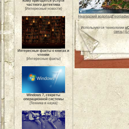
Кому пригодятся услуги
частного детектива
[Интересные новости]
Ниагарский водопад
[
Географи
Используются технологии
u
связь
|
Бл
Интересные факты о книгах и
чтении
[Интересные факты]
Windows 7, секреты
операционной системы
[Техника и наука]