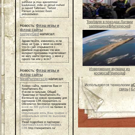
suhtluse ja muu ajaveetmise
kuulutused, mille on jätnud mehed
ja naised Tallinnast, Tartust ,
Pärnust ja teistest Eesti
piirkondadest.
Торговля в поездах Латвии
Новость:
Флэш игры и
запрещена!
[
Интересно
]
флэш сайты
sergeyGed
написал:
Здравствуйте, извиняюсь если
пишу не туда, у меня на компе
что-то сайт открывается с
ошибкой подозреваю что моя
интернет-программа подглючивает
не могу найти причину, у меня у
одного так или у всех?
Извержение вулкана из
Новость:
Флэш игры и
космоса
[
Природа
]
флэш сайты
NewPartnerscig
написал:
Используются технологии
u
Хозяин сайта, приветик Вам от
связь
|
Бл
NewPartners.Ru
И всем остальным, Общий
Приветики от NewPartners.Ru
Взгляньте на новую программу для
партнеров СРА newpartners.ru
Обсолютно бесплатно предлагаем
всем по 500 рублей
на баланс в
аккаунте.
Оплачиваем весь Ваш трафик с
социальных сетей по высоким
ценам
!
Узнай подробнее в партнерке -
ПАРТНЕРСКАЯ ПРОГРАММА
СРА
http://newpartners.ru/