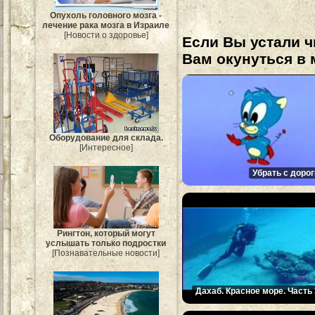
Опухоль головного мозга -
лечение рака мозга в Израиле
[Новости о здоровье]
Если Вы устали ч
Вам окунуться в 
Оборудование для склада.
[Интересное]
Убрать с дорог
Рингтон, который могут
услышать только подростки
[Познавательные новости]
Дахаб. Красное море. Часть 