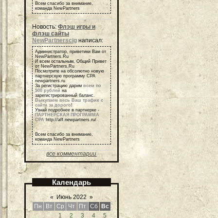
Всем спасибо за внимание,
команда NewPartners
Новость:
Флэш игры и
флэш сайты
NewPartnerscig
написал:
Администратор, приветики Вам от
NewPartners.Ru
И всем остальным, Общий Привет
от NewPartners.Ru
Посмотрите на обсолютно новую
партнерскую программу СРА
newpartners.ru
За регистрацию дарим
всем по
500 рублей
на
зарегистрированный баланс.
Выкупаем весь Ваш трафик с
сайта за дорого
!
Узнай подробнее в партнерке -
ПАРТНЕРСКАЯ ПРОГРАММА
СРА
http://aff.newpartners.ru/
Всем спасибо за внимание,
команда NewPartners
все комментарии
Календарь
«
Июнь 2022
»
Пн
Вт
Ср
Чт
Пт
Сб
Вс
1
2
3
4
5