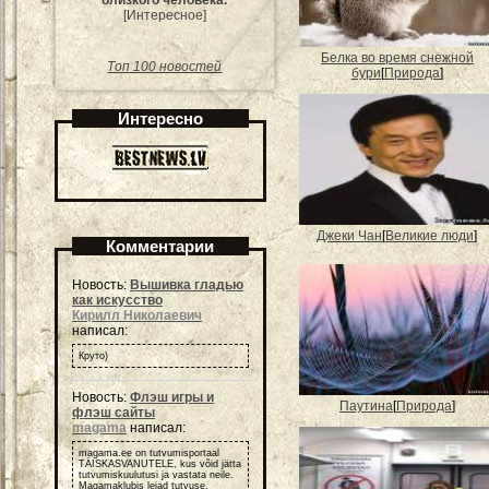
близкого человека.
[Интересное]
Белка во время снежной
Топ 100 новостей
бури
[
Природа
]
Интересно
Джеки Чан
[
Великие люди
]
Комментарии
Новость:
Вышивка гладью
как искусство
Кирилл Николаевич
написал:
Круто)
Новость:
Флэш игры и
Паутина
[
Природа
]
флэш сайты
magama
написал:
magama.ee on tutvumisportaal
TÄISKASVANUTELE, kus võid jätta
tutvumiskuulutusi ja vastata neile.
Magamaklubis leiad tutvuse,