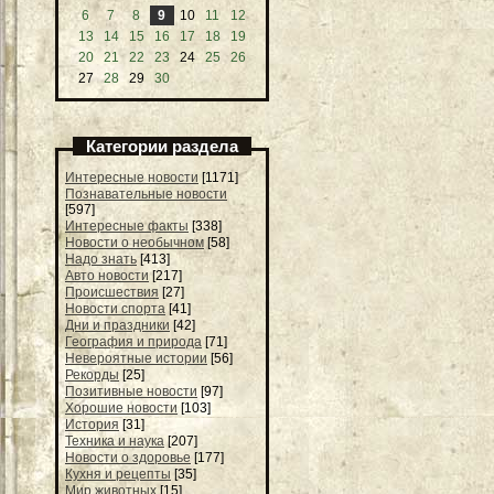
6
7
8
9
10
11
12
13
14
15
16
17
18
19
20
21
22
23
24
25
26
27
28
29
30
Категории раздела
Интересные новости
[1171]
Познавательные новости
[597]
Интересные факты
[338]
Новости о необычном
[58]
Надо знать
[413]
Авто новости
[217]
Происшествия
[27]
Новости спорта
[41]
Дни и праздники
[42]
География и природа
[71]
Невероятные истории
[56]
Рекорды
[25]
Позитивные новости
[97]
Хорошие новости
[103]
История
[31]
Техника и наука
[207]
Новости о здоровье
[177]
Кухня и рецепты
[35]
Мир животных
[15]