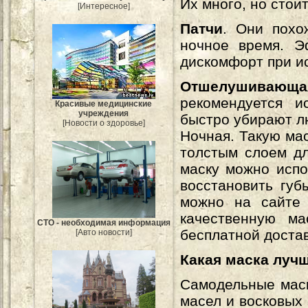
Их много, но стои
[Интересное]
Патчи
. Они похо
ночное время. Э
дискомфорт при и
Отшелушивающа
рекомендуется и
Красивые медицинские
учреждения
быстро убирают 
[Новости о здоровье]
Ночная. Такую ма
толстым слоем дл
маску можно испо
восстановить губ
можно на сайт
качественную м
СТО - необходимая информация
бесплатной достав
[Авто новости]
Какая маска луч
Самодельные маск
масел и восковых 