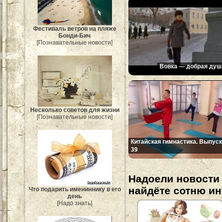
Фестиваль ветров на пляже
Бонди-Бич
[Познавательные новости]
Вовка — добрая душ
Несколько советов для жизни
[Познавательные новости]
Китайская гимнастика. Выпуск
39
Надоели новости 
найдёте сотню и
Что подарить имениннику в его
день
[Надо знать]