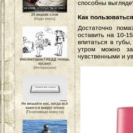
способны выглядет
20 редких слов
Как пользоваться
[Надо знать]
Достаточно пом
оставить на 10-1
впитаться в губы
утром можно за
чувственными и у
Инспекторов ГИБДД теперь
кусают
[Интересное]
Не вешайте нос, когда всё
кажется вокруг плохо
[Позитивные новости]