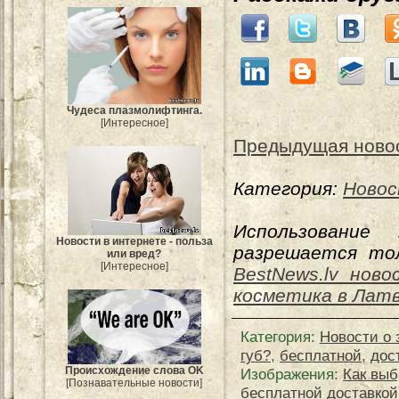
Чудеса плазмолифтинга.
[Интересное]
Предыдущая ново
Категория:
Новос
Использование
Новости в интернете - польза
разрешается тол
или вред?
[Интересное]
BestNews.lv ново
косметика в Лат
Категория
:
Новости о 
губ?
,
бесплатной
,
дос
Происхождение слова OK
Изображения:
Как выб
[Познавательные новости]
бесплатной доставкой