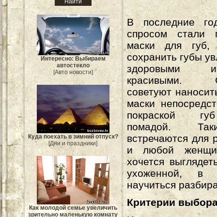
В последние го
спросом стали п
маски для губ,
сохранить губы у
Интересно: Выбираем
автостекло
здоровыми 
[Авто новости]
красивыми. С
советуют наносит
маски непосредс
покраской гу
помадой. Та
встречаются для 
Куда поехать в зимний отпуск?
[Дни и праздники]
и любой женщин
хочется выглядет
ухоженной, в
научиться разбира
Критерии выбора
Как молодой семье увеличить
зрительно маленькую комнату