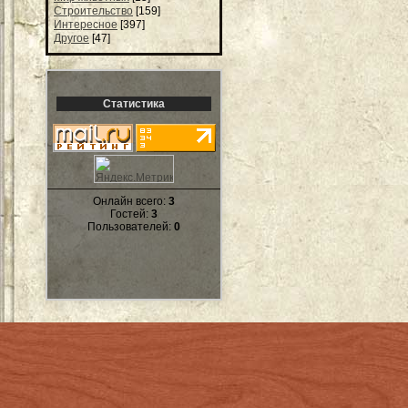
Строительство
[159]
Интересное
[397]
Другое
[47]
Статистика
Онлайн всего:
3
Гостей:
3
Пользователей:
0