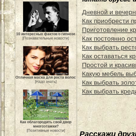
Дневной и вечер
Как приобрести п
Приготовление кр
10 интересных фактов о гипнозе
Как постоянно ос
[Познавательные новости]
Как выбрать рест
Как оставаться к
Простой и краси
Какую мебель выб
Отличная маска для роста волос
Как выбрать золо
[Надо знать]
Как выбрать кред
Как облагородить свой двор
многоэтажки?
[Позитивные новости]
Расскажи дру