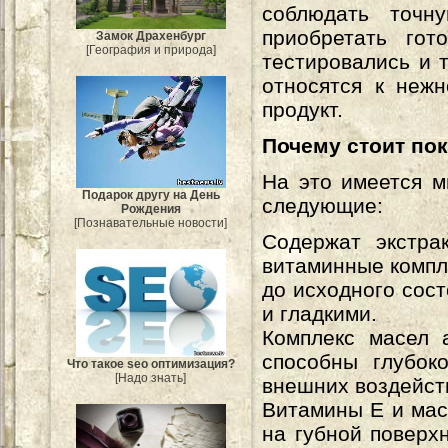
соблюдать точн
приобретать гот
Замок Драхенбург
[География и природа]
тестировались и 
относятся к неж
продукт.
Почему стоит пок
На это имеется м
Подарок другу на День
следующие:
Рождения
[Познавательные новости]
Содержат экстра
витаминные компл
до исходного сос
и гладкими.
Комплекс масел 
способны глубок
Что такое seo оптимизация?
[Надо знать]
внешних воздейст
Витамины Е и мас
на губной поверх