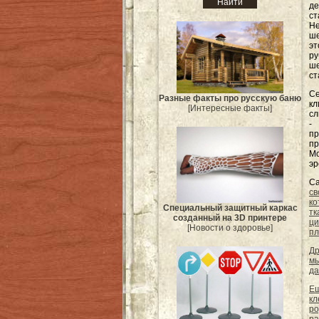
де
с
Н
ше
эт
ру
ше
ст
Се
Разные факты про русскую баню
к
[Интересные факты]
сл
-
пр
п
М
эр
Са
св
ко
Специальный защитный каркас
тк
созданный на 3D принтере
ци
[Новости о здоровье]
пл
Др
мы
да
Ещ
кл
ро