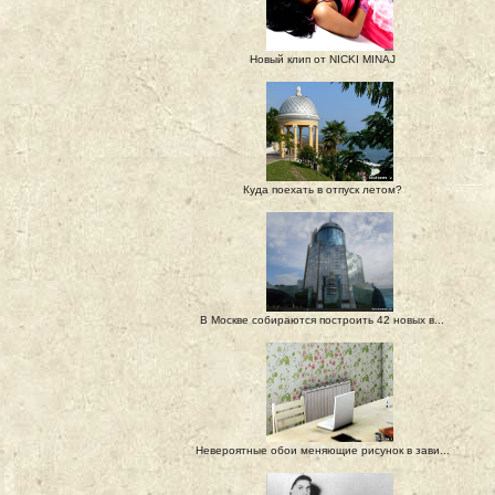
Новый клип от NICKI MINAJ
Куда поехать в отпуск летом?
В Москве собираются построить 42 новых в...
Невероятные обои меняющие рисунок в зави...