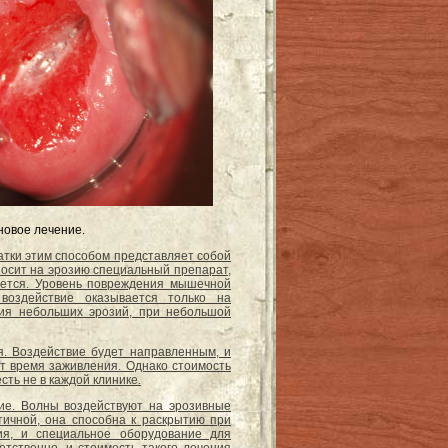
новое лечение.
атки
этим способом представляет собой
носит на эрозию специальный препарат,
ается. Уровень повреждения мышечной
воздействие оказывается только на
ия небольших эрозий, при небольшой
. Воздействие будет направленным, и
т время заживления. Однако стоимость
ть не в каждой клинике.
ие. Волны воздействуют на эрозивные
стичной, она способна к раскрытию при
ия, и специальное оборудование для