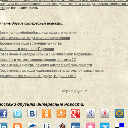
диоволнового лечения можно встретить лишь в некоторых клиниках. Соотве
ше, чем вышеперечисленных методов. Все эти методы весьма эффективны
тки
не возникнет вновь.
итать другие интересные новости:
Причины тромбофлебита и методы его лечения
Современные методы лечения наркомании
Народные методы в лечении пьянства
Особенности лечения в Германии
Современные методы борьбы с мимическими морщинами
Способы и методы сопровождения системы 1С
Современные центры лечения алкогольной зависимости
Современные методы кодирования от алкогольной зависимости
Преимущества лечения в Турции, Индии и ОАЭ
of your page -->
асскажи друзьям интересные новости: