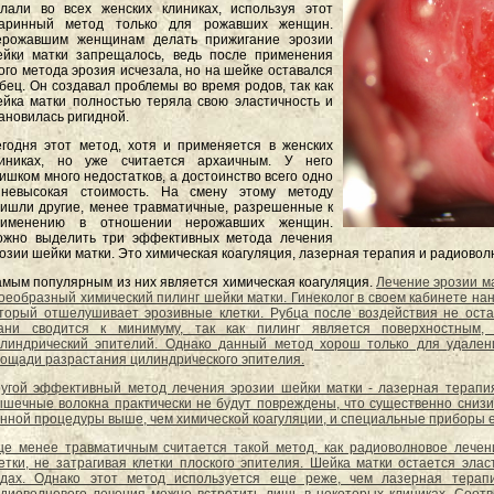
лали во всех женских клиниках, используя этот
таринный метод только для рожавших женщин.
ерожавшим женщинам делать прижигание эрозии
йки матки запрещалось, ведь после применения
ого метода эрозия исчезала, но на шейке оставался
бец. Он создавал проблемы во время родов, так как
йка матки полностью теряла свою эластичность и
ановилась ригидной.
годня этот метод, хотя и применяется в женских
линиках, но уже считается архаичным. У него
ишком много недостатков, а достоинство всего одно
 невысокая стоимость. На смену этому методу
ишли другие, менее травматичные, разрешенные к
рименению в отношении нерожавших женщин.
ожно выделить три эффективных метода лечения
озии шейки матки. Это химическая коагуляция, лазерная терапия и радиовол
мым популярным из них является химическая коагуляция.
Лечение эрозии м
оеобразный химический пилинг шейки матки. Гинеколог в своем кабинете на
торый отшелушивает эрозивные клетки. Рубца после воздействия не ост
ани сводится к минимуму, так как пилинг является поверхностным, 
линдрический эпителий. Однако данный метод хорош только для удален
ощади разрастания цилиндрического эпителия.
угой эффективный метод лечения эрозии шейки матки - лазерная терапия
шечные волокна практически не будут повреждены, что существенно снизи
нной процедуры выше, чем химической коагуляции, и специальные приборы ес
е менее травматичным считается такой метод, как радиоволновое лечен
етки, не затрагивая клетки плоского эпителия. Шейка матки остается эла
дах. Однако этот метод используется еще реже, чем лазерная терап