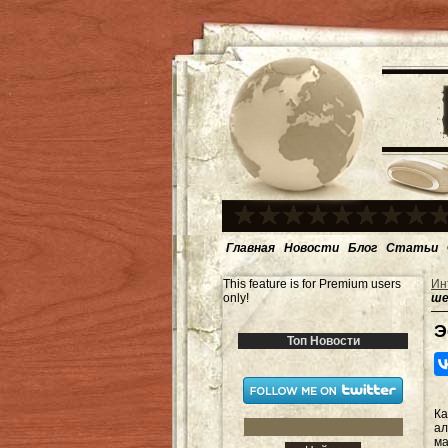
Главная
Новости
Блог
Статьи
This feature is for Premium users
Ин
only!
ше
Э
Топ Новости
Ка
ал
ма