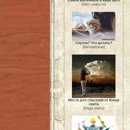
Самое маленькое в мире авто
[Авто новости]
Скучно? Что делать?
[Интересное]
Места для спасения от Конца
света
[Надо знать]