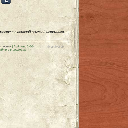
месте с активной ссылкой источника -
и
,
матки
|
Рейтинг
:
0.0
/
0
|
найти в интернете
-