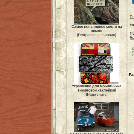
Пр
Ка
Самое популярное место на
земле
Ис
[География и природа]
Be
К
И
П
Ра
Украшение для мобильника
виниловой наклейкой
[Надо знать]