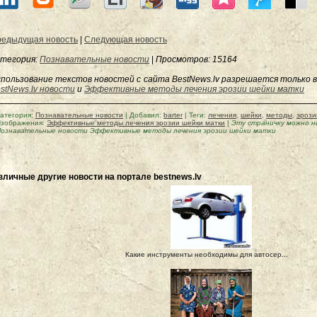
едыдущая новость
|
Следующая новость
тегория:
Познавательные новости
|
Просмотров
: 15164
пользование текстов новостей с сайта BestNews.lv разрешается только в
stNews.lv новости
и
Эффективные методы лечения эрозии шейки матки
атегория
:
Познавательные новости
|
Добавил
:
barter
|
Теги
:
лечения
,
шейки
,
методы
,
эрози
зображения:
Эффективные методы лечения эрозии шейки матки
|
Эту страничку можно 
ознавательные новости Эффективные методы лечения эрозии шейки матки
зличные другие новости на портале bestnews.lv
Какие инструменты необходимы для автосер...