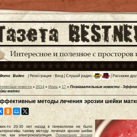
Фото
Видео
|
Регистрация
-
Вход
| Слушай радио:
| Расскажи дру
тересные новости
»
2014
»
Июнь
»
17
»
Познавательные новости - Эффек
йки матки
ффективные методы лечения эрозии шейки матк
ких-то 20-30 лет назад в гинекологии не было
ьтернативы такому методу лечения эрозии шейки
тки, как электрокоагуляция.
Прижигание эрозии